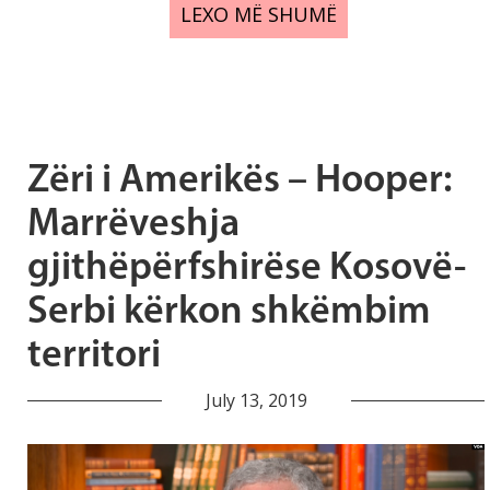
LEXO MË SHUMË
Zëri i Amerikës – Hooper:
Marrëveshja
gjithëpërfshirëse Kosovë-
Serbi kërkon shkëmbim
territori
July 13, 2019