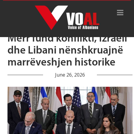
Tag Archive: marrëveshje
Merr fund konflikti, Izraeli
dhe Libani nënshkruajnë
marrëveshjen historike
June 26, 2026