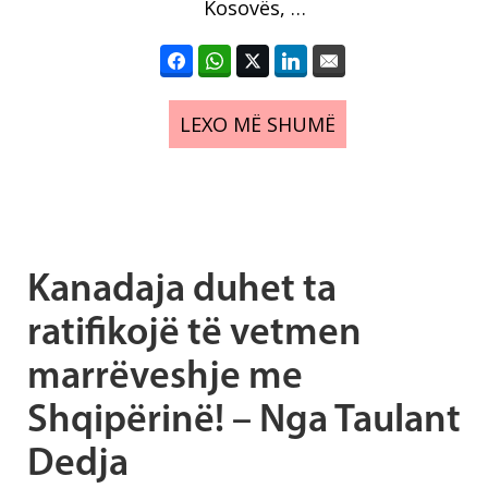
Kosovës, …
LEXO MË SHUMË
Kanadaja duhet ta
ratifikojë të vetmen
marrëveshje me
Shqipërinë! – Nga Taulant
Dedja