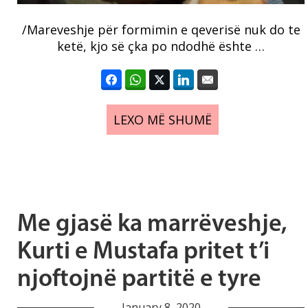
/Mareveshje për formimin e qeverisë nuk do te
ketë, kjo së çka po ndodhë ështe …
LEXO MË SHUMË
Me gjasë ka marrëveshje,
Kurti e Mustafa pritet t’i
njoftojnë partitë e tyre
January 8, 2020