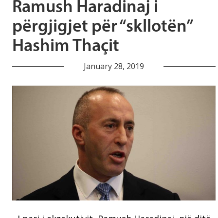
Ramush Haradinaj i
përgjigjet për “skllotën”
Hashim Thaçit
January 28, 2019