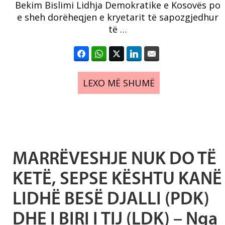
Bekim Bislimi Lidhja Demokratike e Kosovës po
e sheh dorëheqjen e kryetarit të sapozgjedhur
të …
LEXO MË SHUMË
MARRËVESHJE NUK DO TË
KETË, SEPSE KËSHTU KANË
LIDHË BESË DJALLI (PDK)
DHE I BIRI I TIJ (LDK) – Nga