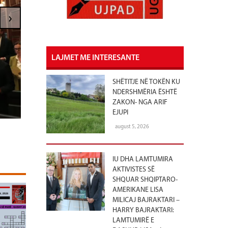
Abdixhiku: Jemi shum
›
mar
LAJMET ME INTERESANTE
SHËTITJE NË TOKËN KU
NDERSHMËRIA ËSHTË
ZAKON- NGA ARIF
EJUPI
august 5, 2026
IU DHA LAMTUMIRA
AKTIVISTES SË
SHQUAR SHQIPTARO-
AMERIKANE LISA
MILICAJ BAJRAKTARI –
HARRY BAJRAKTARI:
LAMTUMIRË E