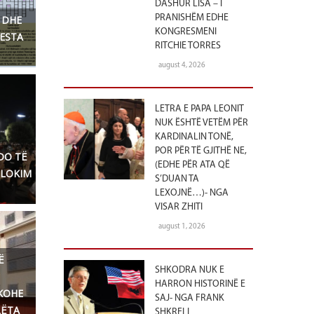
DASHUR LISA – I
PRANISHËM EDHE
 DHE
KONGRESMENI
TESTA
RITCHIE TORRES
august 4, 2026
LETRA E PAPA LEONIT
NUK ËSHTË VETËM PËR
KARDINALIN TONË,
POR PËR TË GJITHË NE,
DO TË
(EDHE PËR ATA QË
LLOKIM
S’DUAN TA
LEXOJNË…)- NGA
VISAR ZHITI
august 1, 2026
Ë
SHKODRA NUK E
HARRON HISTORINË E
KOHE
SAJ- NGA FRANK
LËTA
SHKRELI