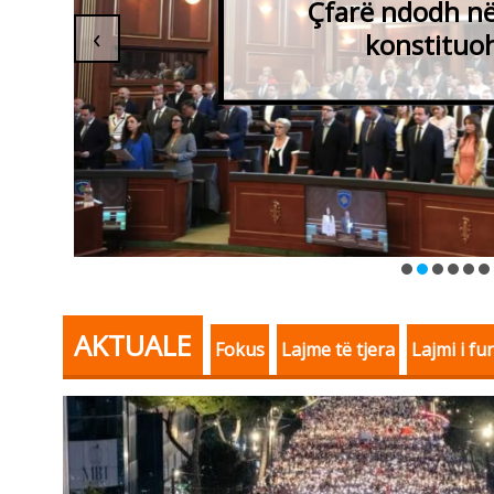
marrëveshje për pre
‹
mes kërkesave të L
AKTUALE
Fokus
Lajme të tjera
Lajmi i fu