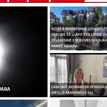
VIZITË E SUKSESSHME QËNDRESË
HEROIKE TË LLAPIT PËR LIRINË D
PAVARËSINË E KOSOVËS SHKRUA
HAMZË MORINA
LARA GUT-BEHRAMI KA VENDOSU
KUARA
MBYLLË KARRIERËN E SAJ