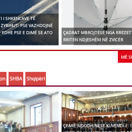
I I SHKENCAVE TË
 ZYRIHUT: PSE VAZHDOJNË
 EDHE PSE E DIMË SE ATO
ÇADRAT MBROJTËSE NGA RREZET
RRITEN NDJESHËM NË ZVICËR
MË 
jon
SHBA
Shqipëri
ÇFARË NDODH NËSE KUVENDI I