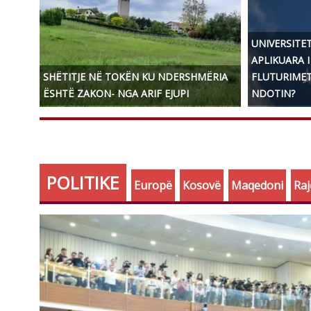
UNIVERSITET
APLIKUARA I
SHËTITJE NË TOKËN KU NDERSHMËRIA
FLUTURIMET
ËSHTË ZAKON- NGA ARIF EJUPI
NDOTIN?
POLITIKE
Europë
Kosovë
Maqedoni
Ra