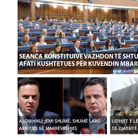
SEANCA KONSTITUIVE VAZHDON TË SHTU
AFATI KUSHTETUES PËR KUVENDIN MBA
ABDIXHIKU: JEMI SHUMË, SHUMË LARG
LIDHJET E L
ARRITJES SË MARRËVESHJES
TË DJATHTË