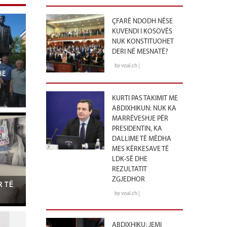
ÇFARË NDODH NËSE
KUVENDI I KOSOVËS
NUK KONSTITUOHET
DERI NË MESNATË?
S
by voal.ch |
HE
N
KURTI PAS TAKIMIT ME
ABDIXHIKUN: NUK KA
MARRËVESHJE PËR
PRESIDENTIN, KA
DALLIME TË MËDHA
MES KËRKESAVE TË
LDK-SË DHE
REZULTATIT
ZGJEDHOR
R TË
by voal.ch |
ABDIXHIKU: JEMI