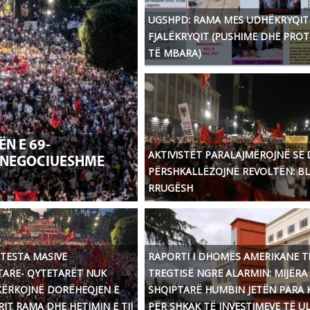
UGSHPD: RAMA MES UDHËKRYQIT
FJALËKRYQIT (PUSHIME DHE PRO
TË MBARA)
N E 69-
AKTIVISTËT PARALAJMËROJNË SE 
ANEGOCIUESHME
PËRSHKALLËZOJNË REVOLTËN: B
RRUGËSH
OTESTA MASIVE
RAPORTI I DHOMËS AMERIKANE T
TARE- QYTETARËT NUK
TREGTISË NGRE ALARMIN: MIJËRA
KËRKOJNË DORËHEQJEN E
SHQIPTARË HUMBIN JETËN PARA 
IT RAMA DHE HETIMIN E TIJ
PËR SHKAK TË INVESTIMEVE TË U