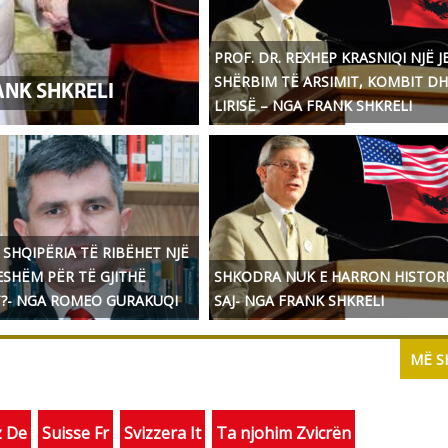
PROF. DR. REXHEP KRASNIQI NJË J
SHËRBIM TË ARSIMIT, KOMBIT DH
ANK SHKRELI
LIRISË – NGA FRANK SHKRELI
 SHQIPËRIA TË RIBËHET NJË
ESHËM PËR TË GJITHË
SHKODRA NUK E HARRON HISTORI
?- NGA ROMEO GURAKUQI
SAJ- NGA FRANK SHKRELI
MË 
z De
Suisse Fr
Svizzera It
Ta njohim Zvicrën