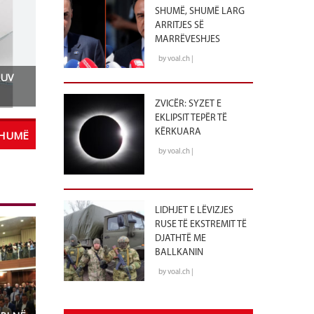
SHUMË, SHUMË LARG
ARRITJES SË
MARRËVESHJES
by voal.ch |
 UV
ZVICËR: SYZET E
EKLIPSIT TEPËR TË
KËRKUARA
SHUMË
by voal.ch |
LIDHJET E LËVIZJES
RUSE TË EKSTREMIT TË
DJATHTË ME
BALLKANIN
by voal.ch |