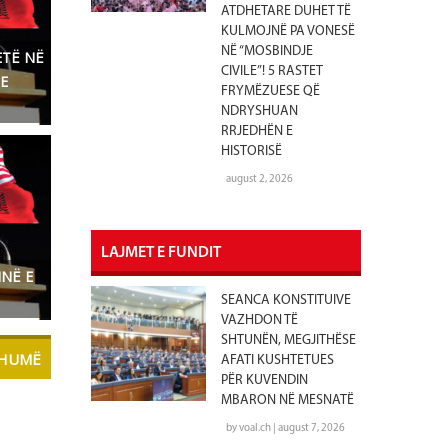
ATDHETARE DUHET TË
KULMOJNË PA VONESË
NË “MOSBINDJE
ETË NË
CIVILE”! 5 RASTET
E
FRYMËZUESE QË
NDRYSHUAN
RRJEDHËN E
HISTORISË
august 2, 2026
LAJMET E FUNDIT
NË E
SEANCA KONSTITUIVE
VAZHDON TË
SHTUNËN, MEGJITHËSE
SHUMË
AFATI KUSHTETUES
PËR KUVENDIN
MBARON NË MESNATË
by voal.ch | august 7, 2026