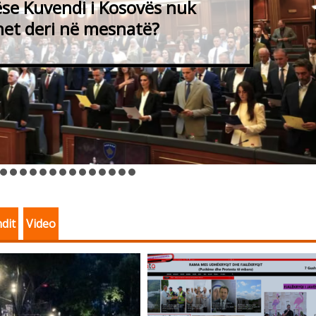
sidentin, ka dallime të mëdha
DK-së dhe rezultatit zgjedhor
ndit
Video