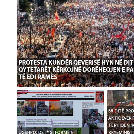
PROTESTA KUNDËR QEVERISË HYN NË DITË
QYTETARËT KËRKOJNË DORËHEQJEN E P
TË EDI RAMËS
68 DITË PR
ANTIQEVERI
TËRHIQEN, 
UGSHPD: DST* SI FORMË E
KRYEMINISTR