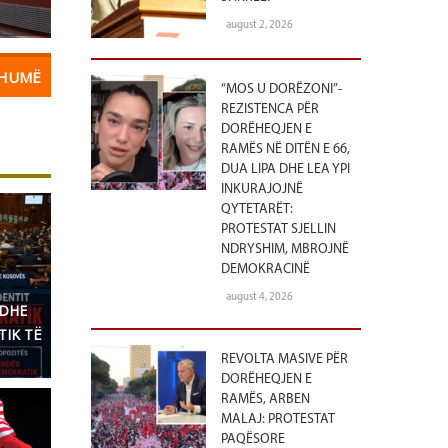
august 2, 2026
SHUMË
“MOS U DORËZONI”-
REZISTENCA PËR
DORËHEQJEN E
RAMËS NË DITËN E 66,
DUA LIPA DHE LEA YPI
INKURAJOJNË
QYTETARËT:
PROTESTAT SJELLIN
NDRYSHIM, MBROJNË
DEMOKRACINË
august 4, 2026
 DHE
TIK TË
REVOLTA MASIVE PËR
DORËHEQJEN E
RAMËS, ARBEN
MALAJ: PROTESTAT
PAQËSORE