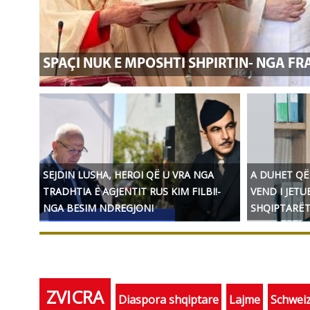
SPAÇI NUK E MPOSHTI SHPIRTIN- NGA FR
SEJDIN LUSHA, HEROI QË U VRA NGA
A DUHET QË
TRADHTIA E AGJENTIT RUS KIM FILBI!-
VEND I JETU
NGA BESIM NDREGJONI
SHQIPTARËT
ZVICRA
Diaspora shqiptare
Lajme
Schwei