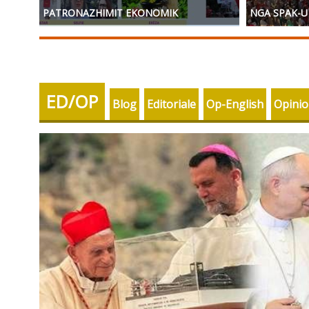
PATRONAZHIMIT EKONOMIK
NGA SPAK-U
ED/OP
Blog
Editoriale
Op-English
Opini