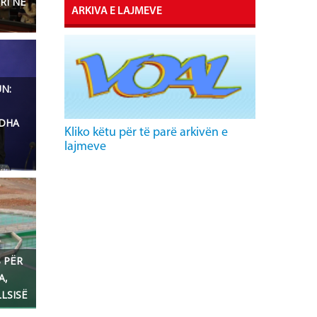
RI NË
ARKIVA E LAJMEVE
UN:
ËDHA
Kliko këtu për të parë arkivën e
lajmeve
 PËR
A,
LSISË