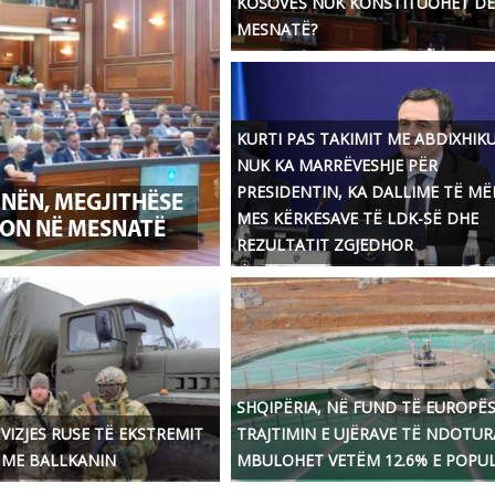
KOSOVËS NUK KONSTITUOHET DE
MESNATË?
KURTI PAS TAKIMIT ME ABDIXHIK
NUK KA MARRËVESHJE PËR
PRESIDENTIN, KA DALLIME TË M
NËN, MEGJITHËSE
MES KËRKESAVE TË LDK-SË DHE
RON NË MESNATË
REZULTATIT ZGJEDHOR
SHQIPËRIA, NË FUND TË EUROPËS
ËVIZJES RUSE TË EKSTREMIT
TRAJTIMIN E UJËRAVE TË NDOTUR
 ME BALLKANIN
MBULOHET VETËM 12.6% E POPUL