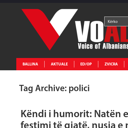
BALLINA
AKTUALE
ED/OP
ZVICRA
Tag Archive: polici
Këndi i humorit: Natën e
festimi të gjatë, nusja e 