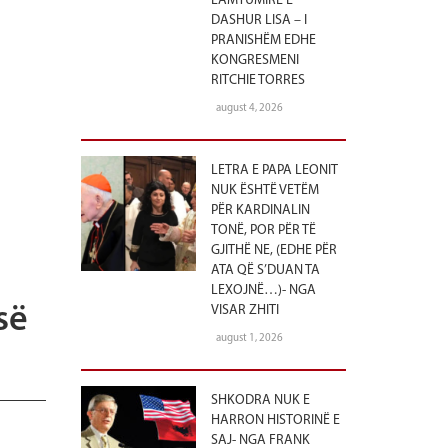
LAMTUMIRË E
DASHUR LISA – I
PRANISHËM EDHE
KONGRESMENI
RITCHIE TORRES
august 4, 2026
LETRA E PAPA LEONIT
NUK ËSHTË VETËM
PËR KARDINALIN
TONË, POR PËR TË
GJITHË NE, (EDHE PËR
ATA QË S’DUAN TA
LEXOJNË…)- NGA
së
VISAR ZHITI
august 1, 2026
SHKODRA NUK E
HARRON HISTORINË E
SAJ- NGA FRANK