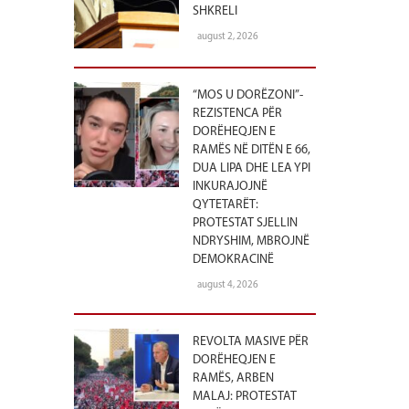
SHKRELI
august 2, 2026
“MOS U DORËZONI”-
REZISTENCA PËR
DORËHEQJEN E
RAMËS NË DITËN E 66,
DUA LIPA DHE LEA YPI
INKURAJOJNË
QYTETARËT:
PROTESTAT SJELLIN
NDRYSHIM, MBROJNË
DEMOKRACINË
august 4, 2026
REVOLTA MASIVE PËR
DORËHEQJEN E
RAMËS, ARBEN
MALAJ: PROTESTAT