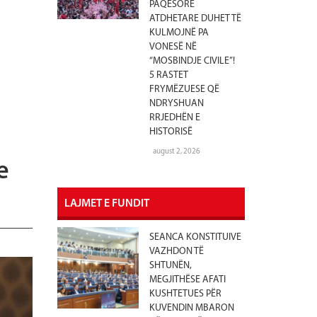
PAQËSORE
ATDHETARE DUHET TË
KULMOJNË PA
VONESË NË
“MOSBINDJE CIVILE”!
5 RASTET
FRYMËZUESE QË
NDRYSHUAN
RRJEDHËN E
HISTORISË
august 2, 2026
e
LAJMET E FUNDIT
SEANCA KONSTITUIVE
VAZHDON TË
SHTUNËN,
MEGJITHËSE AFATI
KUSHTETUES PËR
KUVENDIN MBARON