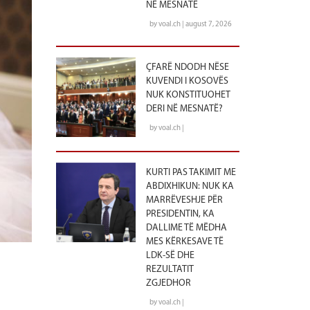
NË MESNATË
by voal.ch | august 7, 2026
ÇFARË NDODH NËSE
KUVENDI I KOSOVËS
NUK KONSTITUOHET
DERI NË MESNATË?
by voal.ch |
KURTI PAS TAKIMIT ME
ABDIXHIKUN: NUK KA
MARRËVESHJE PËR
PRESIDENTIN, KA
DALLIME TË MËDHA
MES KËRKESAVE TË
LDK-SË DHE
REZULTATIT
ZGJEDHOR
by voal.ch |