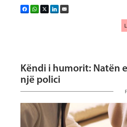
Këndi i humorit: Natën e
një polici
F