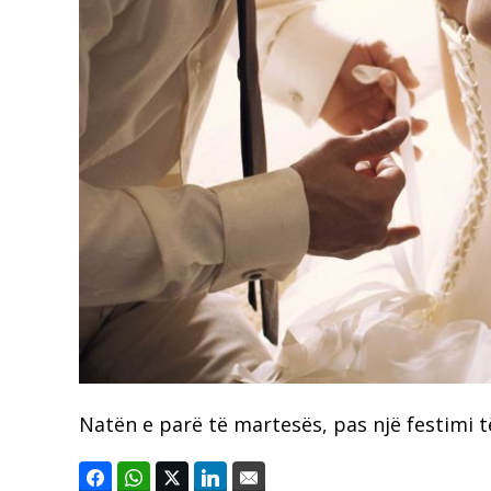
Natën e parë të martesës, pas një festimi të