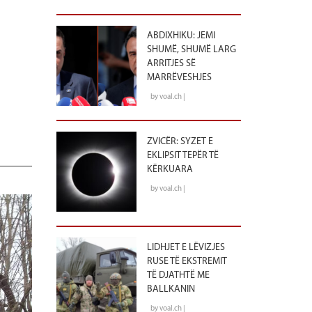
ABDIXHIKU: JEMI
SHUMË, SHUMË LARG
ARRITJES SË
MARRËVESHJES
by voal.ch |
ZVICËR: SYZET E
EKLIPSIT TEPËR TË
KËRKUARA
by voal.ch |
LIDHJET E LËVIZJES
RUSE TË EKSTREMIT
TË DJATHTË ME
BALLKANIN
by voal.ch |