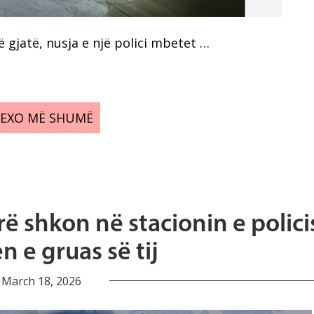
 gjatë, nusja e një polici mbetet …
LEXO MË SHUMË
rë shkon në stacionin e polici
n e gruas së tij
March 18, 2026