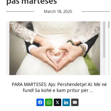
pas martesës
March 18, 2025
PARA MARTESËS: Ajo: Përshëndetje! Ai: Më në
fund! Sa kohë e kam pritur për …