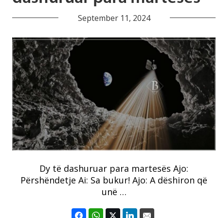
September 11, 2024
Dy të dashuruar para martesës Ajo:
Përshëndetje Ai: Sa bukur! Ajo: A dëshiron që
unë …