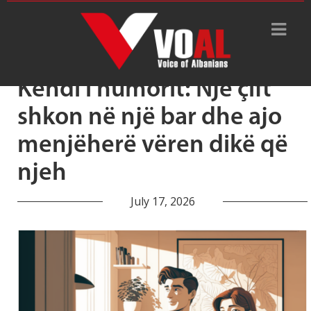
Tag Archive: martesë
Këndi i humorit: Një çift
shkon në një bar dhe ajo
menjëherë vëren dikë që
njeh
July 17, 2026