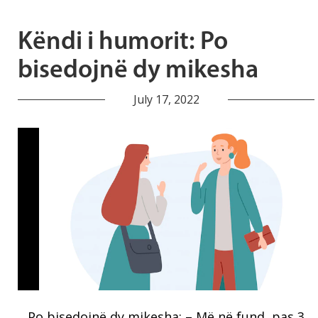
Këndi i humorit: Po
bisedojnë dy mikesha
July 17, 2022
Po bisedojnë dy mikesha: – Më në fund, pas 3