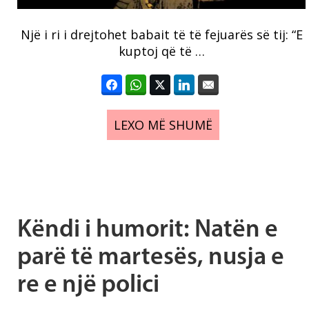
Një i ri i drejtohet babait të të fejuarës së tij: “E
kuptoj që të …
LEXO MË SHUMË
Këndi i humorit: Natën e
parë të martesës, nusja e
re e një polici