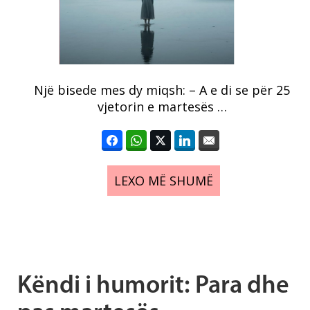
Një bisede mes dy miqsh: – A e di se për 25
vjetorin e martesës …
LEXO MË SHUMË
Këndi i humorit: Para dhe