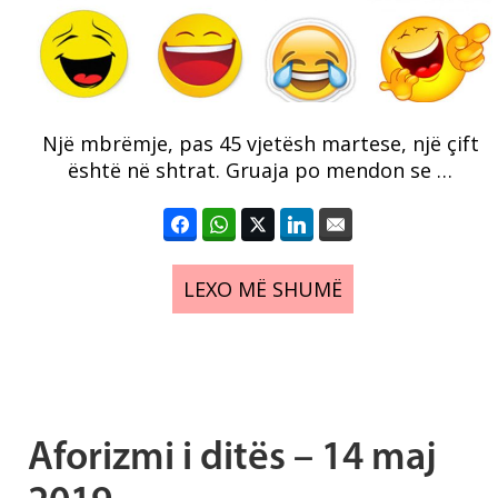
Një mbrëmje, pas 45 vjetësh martese, një çift
është në shtrat. Gruaja po mendon se …
LEXO MË SHUMË
Aforizmi i ditës – 14 maj