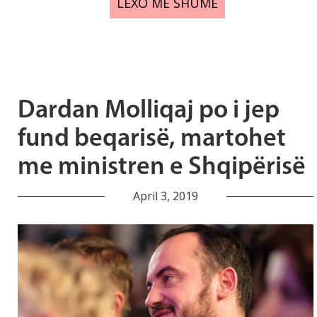
LEXO MË SHUMË
Dardan Molliqaj po i jep
fund beqarisë, martohet
me ministren e Shqipërisë
April 3, 2019