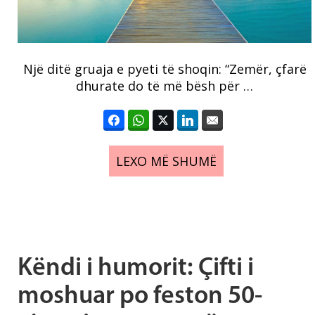
Një ditë gruaja e pyeti të shoqin: “Zemër, çfarë
dhurate do të më bësh për …
LEXO MË SHUMË
Këndi i humorit: Çifti i
moshuar po feston 50-