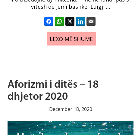
vitesh që jemi bashkë, Luigji …
LEXO MË SHUMË
Aforizmi i ditës – 18
dhjetor 2020
December 18, 2020