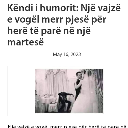
Këndi i humorit: Një vajzë
e vogël merr pjesë për
herë të parë në një
martesë
May 16, 2023
Një vajzë e vogël merr pjesë për herë të parë në