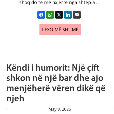
shoq do të më nxjerrë nga shtëpia …
LEXO MË SHUMË
Këndi i humorit: Një çift
shkon në një bar dhe ajo
menjëherë vëren dikë që
njeh
May 9, 2026