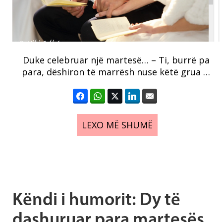
Duke celebruar një martesë… – Ti, burrë pa
para, dëshiron të marrësh nuse këtë grua …
LEXO MË SHUMË
Këndi i humorit: Dy të
dashuruar para martesës