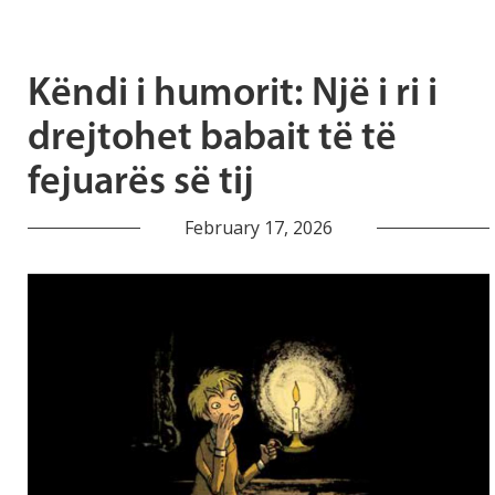
Këndi i humorit: Një i ri i
drejtohet babait të të
fejuarës së tij
February 17, 2026