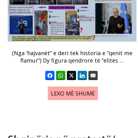
(Nga ‘hajvanët” e deri tek historia e “qenit me
flamur”) Dy figura qendrore të “elitës …
LEXO MË SHUMË