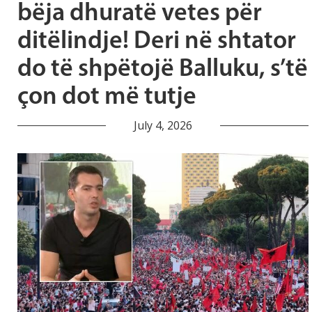
bëja dhuratë vetes për
ditëlindje! Deri në shtator
do të shpëtojë Balluku, s’të
çon dot më tutje
July 4, 2026