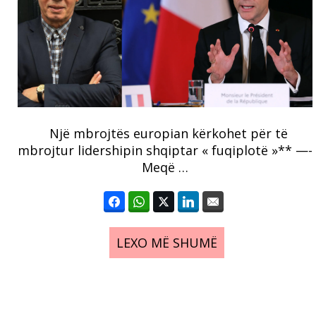
Një mbrojtës europian kërkohet për të
mbrojtur lidershipin shqiptar « fuqiplotë »** —-
Meqë …
LEXO MË SHUMË