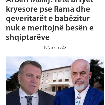
Arben Malaj: Tetë arsyet
kryesore pse Rama dhe
qeveritarët e babëzitur
nuk e meritojnë besën e
shqiptarëve
July 27, 2026