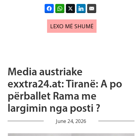
LEXO MË SHUMË
Media austriake
exxtra24.at: Tiranë: A po
përballet Rama me
largimin nga posti ?
June 24, 2026