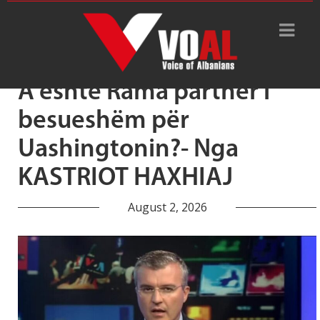
Tag Archive: Edi Rama
A është Rama partner i
besueshëm për
Uashingtonin?- Nga
KASTRIOT HAXHIAJ
August 2, 2026