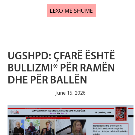
LEXO MË SHUMË
UGSHPD: ÇFARË ËSHTË
BULLIZMI* PËR RAMËN
DHE PËR BALLËN
June 15, 2026