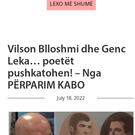
LEXO MË SHUMË
Vilson Blloshmi dhe Genc
Leka… poetët
pushkatohen! – Nga
PËRPARIM KABO
July 18, 2022