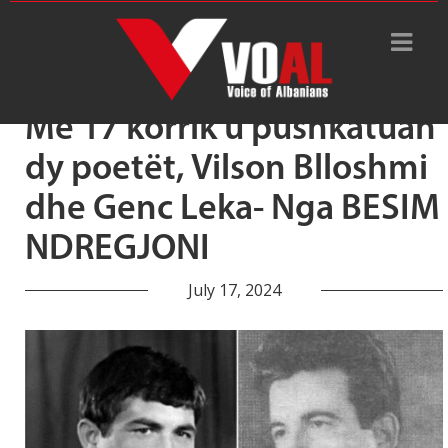
Tag Archive: Genc Leka
Më 17 korrik u pushkatuan
dy poetët, Vilson Blloshmi
dhe Genc Leka- Nga BESIM
NDREGJONI
July 17, 2024