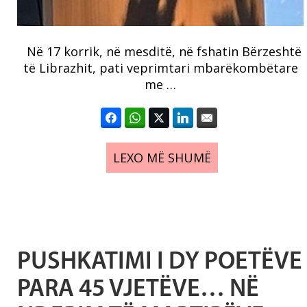
Në 17 korrik, në mesditë, në fshatin Bërzeshtë
të Librazhit, pati veprimtari mbarëkombëtare
me …
LEXO MË SHUMË
PUSHKATIMI I DY POETËVE
PARA 45 VJETËVE… NË