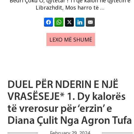
Bedri Çoku O, qytetar ! Ti që kalon në qytetin e
Librazhdit, Mos harro të …
LEXO MË SHUMË
DUEL PËR NDERIN E NJË
VRASËSEJE* 1. Dy kalorës
të vrerosur për ‘erzin’ e
Diana Çulit Nga Agron Tufa
February 29, 2024