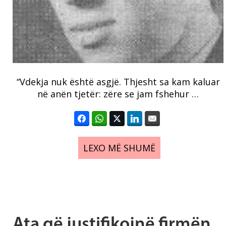
“Vdekja nuk është asgjë. Thjesht sa kam kaluar
në anën tjetër: zëre se jam fshehur …
LEXO MË SHUMË
Ata që justifikojnë firmën