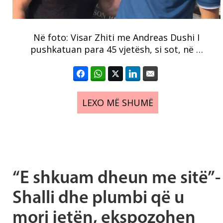
Në foto: Visar Zhiti me Andreas Dushi I
pushkatuan para 45 vjetësh, si sot, në …
LEXO MË SHUMË
“E shkuam dheun me sitë”-
Shalli dhe plumbi që u
mori jetën, ekspozohen