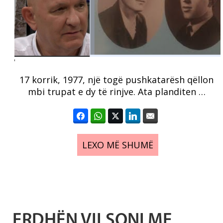
17 korrik, 1977, një togë pushkatarësh qëllon
mbi trupat e dy të rinjve. Ata planditen …
LEXO MË SHUMË
ERDHËN VILSONI ME