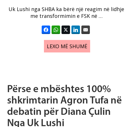
Uk Lushi nga SHBA ka bërë një reagim në lidhje
me transformimin e FSK në …
LEXO MË SHUMË
Përse e mbështes 100%
shkrimtarin Agron Tufa në
debatin për Diana Çulin
Nga Uk Lushi