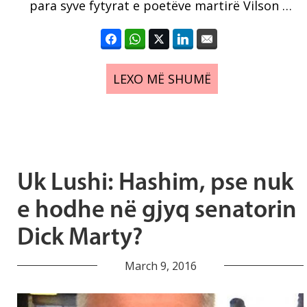
para syve fytyrat e poetëve martirë Vilson …
LEXO MË SHUMË
Uk Lushi: Hashim, pse nuk
e hodhe në gjyq senatorin
Dick Marty?
March 9, 2016