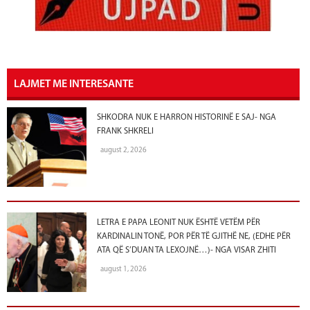
LAJMET ME INTERESANTE
SHKODRA NUK E HARRON HISTORINË E SAJ- NGA
FRANK SHKRELI
august 2, 2026
LETRA E PAPA LEONIT NUK ËSHTË VETËM PËR
KARDINALIN TONË, POR PËR TË GJITHË NE, (EDHE PËR
ATA QË S’DUAN TA LEXOJNË…)- NGA VISAR ZHITI
august 1, 2026