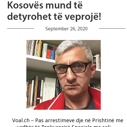
Kosovës mund të
detyrohet të veprojë!
September 26, 2020
Voal.ch – Pas arrestimeve dje në Prishtinë me