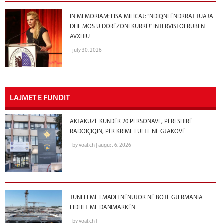
IN MEMORIAM: LISA MILICAJ: “NDIQNI ËNDRRAT TUAJA
DHE MOS U DORËZONI KURRË!” INTERVISTOI RUBEN
AVXHIU
july 30, 2026
LAJMET E FUNDIT
AKTAKUZË KUNDËR 20 PERSONAVE, PËRFSHIRË
RADOIÇIQIN, PËR KRIME LUFTE NË GJAKOVË
by voal.ch | august 6, 2026
TUNELI MË I MADH NËNUJOR NË BOTË GJERMANIA
LIDHET ME DANIMARKËN
by voal.ch |