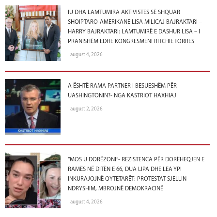
IU DHA LAMTUMIRA AKTIVISTES SË SHQUAR
SHQIPTARO-AMERIKANE LISA MILICAJ BAJRAKTARI –
HARRY BAJRAKTARI: LAMTUMIRË E DASHUR LISA – I
PRANISHËM EDHE KONGRESMENI RITCHIE TORRES
august 4, 2026
A ËSHTË RAMA PARTNER I BESUESHËM PËR
UASHINGTONIN?- NGA KASTRIOT HAXHIAJ
august 2, 2026
“MOS U DORËZONI”- REZISTENCA PËR DORËHEQJEN E
RAMËS NË DITËN E 66, DUA LIPA DHE LEA YPI
INKURAJOJNË QYTETARËT: PROTESTAT SJELLIN
NDRYSHIM, MBROJNË DEMOKRACINË
august 4, 2026