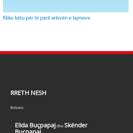
Kliko këtu për të parë arkivën e lajmeve
RRETH NESH
Botues:
Elida Buçpapaj
Skënder
dhe
Buçpapaj