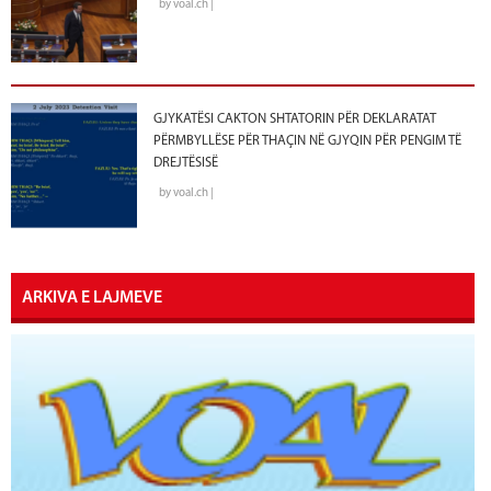
by voal.ch |
GJYKATËSI CAKTON SHTATORIN PËR DEKLARATAT
PËRMBYLLËSE PËR THAÇIN NË GJYQIN PËR PENGIM TË
DREJTËSISË
by voal.ch |
ARKIVA E LAJMEVE