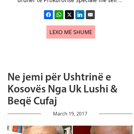
urdhër të Prokurorisë Speciale me seli …
LEXO MË SHUMË
Ne jemi për Ushtrinë e
Kosovës Nga Uk Lushi &
Beqë Cufaj
March 19, 2017