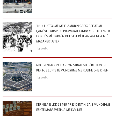
“NUK LUFTOJMË ME FLAMURIN GREK”, REFUZIMI I
ÇAMËVE PARAPRIU PROVOKACIONIN! KURTHI I ENVER
HOXHËS MË 1949-ËN DHE SI SHPËTUAN ATA NGA NJË
MASAKËR TJETËR
by voal.ch |
NBC: PENTAGONI HARTON STRATEGJI BËRTHAMORE
PËR NJË LUFTË TË MUNDSHME ME RUSINË DHE KINËN
by voal.ch |
KËRKESA E LDK-SË PËR PRESIDENTIN: SA E MUNDSHME
ËSHTË MARRËVESHJA ME LVV-NË?