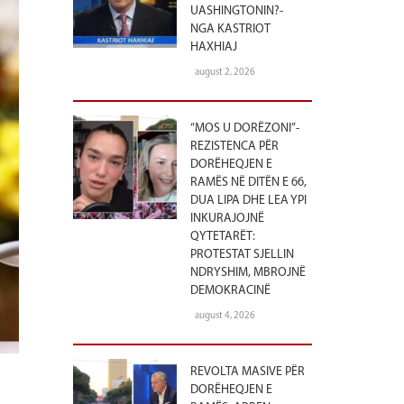
UASHINGTONIN?-
NGA KASTRIOT
HAXHIAJ
august 2, 2026
“MOS U DORËZONI”-
REZISTENCA PËR
DORËHEQJEN E
RAMËS NË DITËN E 66,
DUA LIPA DHE LEA YPI
INKURAJOJNË
QYTETARËT:
PROTESTAT SJELLIN
NDRYSHIM, MBROJNË
DEMOKRACINË
august 4, 2026
REVOLTA MASIVE PËR
DORËHEQJEN E