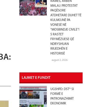
RAMËS, ARBEN
MALAJ: PROTESTAT
PAQËSORE
ATDHETARE DUHET TË
KULMOJNË PA
VONESË NË
“MOSBINDJE CIVILE”!
5 RASTET
FRYMËZUESE QË
NDRYSHUAN
RRJEDHËN E
HISTORISË
BA:
august 2, 2026
LAJMET E FUNDIT
UGSHPD: DST* SI
FORMË E
PATRONAZHIMIT
EKONOMIK