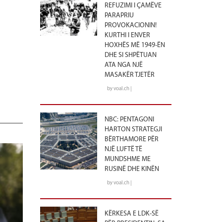
REFUZIMI I ÇAMËVE
PARAPRIU
PROVOKACIONIN!
KURTHI I ENVER
HOXHËS MË 1949-ËN
DHE SI SHPËTUAN
ATA NGA NJË
MASAKËR TJETËR
by voal.ch |
NBC: PENTAGONI
HARTON STRATEGJI
BËRTHAMORE PËR
NJË LUFTË TË
MUNDSHME ME
RUSINË DHE KINËN
by voal.ch |
KËRKESA E LDK-SË