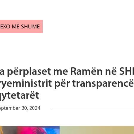
LEXO MË SHUMË
tja përplaset me Ramën në SH
yeministrit për transparencë
qytetarët
eptember 30, 2024