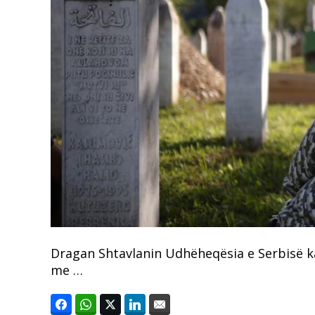
Dragan Shtavlanin Udhëheqësia e Serbisë ka
me …