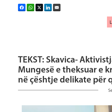
TEKST: Skavica- Aktivis
Mungesë e theksuar e kr
në çështje delikate për 
S