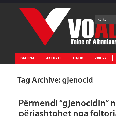
BALLINA
AKTUALE
ED/OP
ZVICRA
Tag Archive: gjenocid
Përmendi “gjenocidin” në
përjashtohet nga foltor