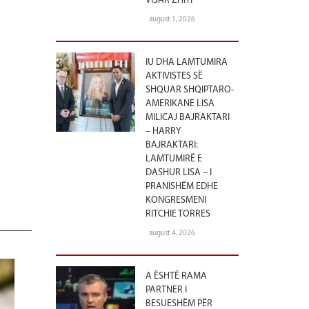
VISAR ZHITI
august 1, 2026
IU DHA LAMTUMIRA
AKTIVISTES SË
SHQUAR SHQIPTARO-
AMERIKANE LISA
MILICAJ BAJRAKTARI
– HARRY
BAJRAKTARI:
LAMTUMIRË E
DASHUR LISA – I
PRANISHËM EDHE
KONGRESMENI
RITCHIE TORRES
august 4, 2026
A ËSHTË RAMA
PARTNER I
BESUESHËM PËR