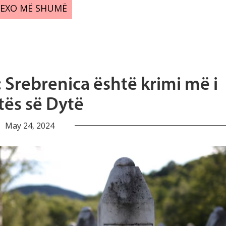
LEXO MË SHUMË
: Srebrenica është krimi më i
tës së Dytë
May 24, 2024