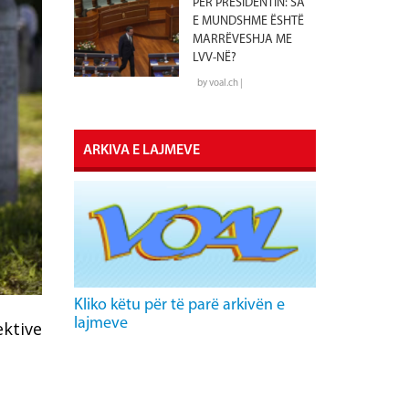
PËR PRESIDENTIN: SA
E MUNDSHME ËSHTË
MARRËVESHJA ME
LVV-NË?
by voal.ch |
ARKIVA E LAJMEVE
Kliko këtu për të parë arkivën e
lajmeve
ektive