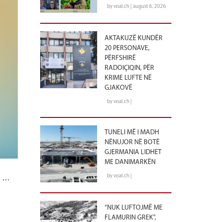
by voal.ch | august 6, 2026
AKTAKUZË KUNDËR
20 PERSONAVE,
PËRFSHIRË
RADOIÇIQIN, PËR
KRIME LUFTE NË
GJAKOVË
by voal.ch |
TUNELI MË I MADH
NËNUJOR NË BOTË
GJERMANIA LIDHET
ME DANIMARKËN
ë …
by voal.ch |
“NUK LUFTOJMË ME
FLAMURIN GREK”,