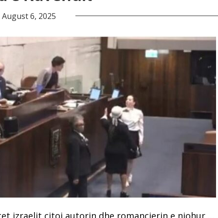
August 6, 2025
et izraelit citoi autorin dhe romancierin e njohur …