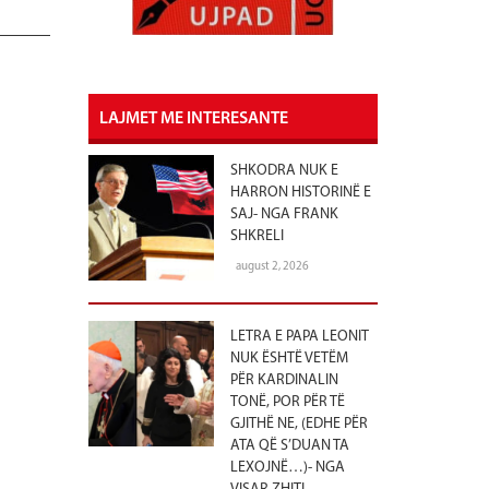
LAJMET ME INTERESANTE
SHKODRA NUK E
HARRON HISTORINË E
SAJ- NGA FRANK
SHKRELI
august 2, 2026
LETRA E PAPA LEONIT
NUK ËSHTË VETËM
PËR KARDINALIN
TONË, POR PËR TË
GJITHË NE, (EDHE PËR
ATA QË S’DUAN TA
LEXOJNË…)- NGA