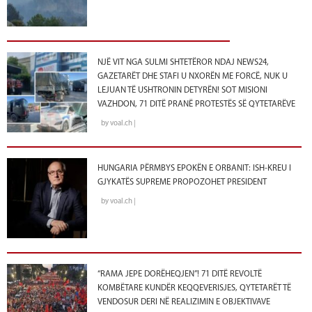
NJË VIT NGA SULMI SHTETËROR NDAJ NEWS24,
GAZETARËT DHE STAFI U NXORËN ME FORCË, NUK U
LEJUAN TË USHTRONIN DETYRËN! SOT MISIONI
VAZHDON, 71 DITË PRANË PROTESTËS SË QYTETARËVE
by voal.ch |
HUNGARIA PËRMBYS EPOKËN E ORBANIT: ISH-KREU I
GJYKATËS SUPREME PROPOZOHET PRESIDENT
by voal.ch |
“RAMA JEPE DORËHEQJEN”! 71 DITË REVOLTË
KOMBËTARE KUNDËR KEQQEVERISJES, QYTETARËT TË
VENDOSUR DERI NË REALIZIMIN E OBJEKTIVAVE