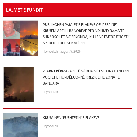
LAJMET E FUNDIT
PUBLIKOHEN PAMJET E FLAKËVE QË “PËRPINË”
KRUJËN! APELI I BANORËVE PËR NDIHMË: RAMA TË
SHKARKOHET ME SEKONDA, KU JANË EMERGJENCAT?!
NA DOGJI DHE SHKATËRROI
by voal.ch | august 9, 2026
ZJARR I PËRMASAVE TË MËDHA NË FSHATRAT ANDON
POÇI DHE HUNDËKUQ- NË RREZIK DHE ZONAT E
BANUARA
by voal.ch |
KRUJA NËN “PUSHTETIN” E FLAKËVE
by voal.ch |