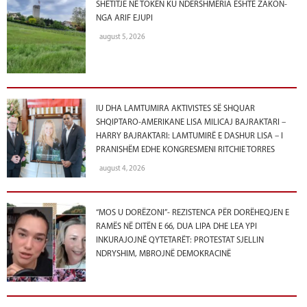
SHËTITJE NË TOKËN KU NDERSHMËRIA ËSHTË ZAKON-
NGA ARIF EJUPI
august 5, 2026
IU DHA LAMTUMIRA AKTIVISTES SË SHQUAR
SHQIPTARO-AMERIKANE LISA MILICAJ BAJRAKTARI –
HARRY BAJRAKTARI: LAMTUMIRË E DASHUR LISA – I
PRANISHËM EDHE KONGRESMENI RITCHIE TORRES
august 4, 2026
“MOS U DORËZONI”- REZISTENCA PËR DORËHEQJEN E
RAMËS NË DITËN E 66, DUA LIPA DHE LEA YPI
INKURAJOJNË QYTETARËT: PROTESTAT SJELLIN
NDRYSHIM, MBROJNË DEMOKRACINË