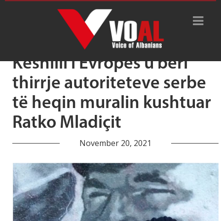
Tag Archive: mural në Beograd
Këshilli i Evropës u bëri
thirrje autoriteteve serbe
të heqin muralin kushtuar
Ratko Mladiçit
November 20, 2021