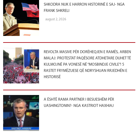
SHKODRA NUK E HARRON HISTORINË E SAJ- NGA
FRANK SHKRELI
august 2, 2026
REVOLTA MASIVE PËR DORËHEQJEN E RAMËS, ARBEN
MALAJ: PROTESTAT PAQËSORE ATDHETARE DUHET TË
KULMOJNË PA VONESË NË “MOSBINDJE CIVILE”! 5
RASTET FRYMËZUESE QË NDRYSHUAN RRJEDHËN E
HISTORISË
A ËSHTË RAMA PARTNER I BESUESHËM PËR
UASHINGTONIN?- NGA KASTRIOT HAXHIAJ