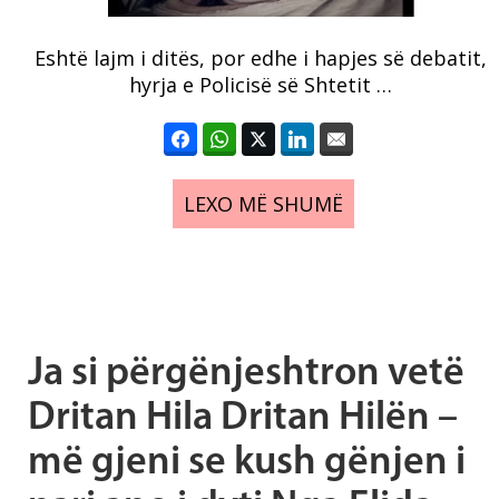
Eshtë lajm i ditës, por edhe i hapjes së debatit,
hyrja e Policisë së Shtetit …
LEXO MË SHUMË
Ja si përgënjeshtron vetë
Dritan Hila Dritan Hilën –
më gjeni se kush gënjen i