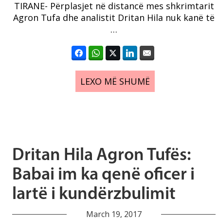
TIRANE- Përplasjet në distancë mes shkrimtarit
Agron Tufa dhe analistit Dritan Hila nuk kanë të
…
LEXO MË SHUMË
Dritan Hila Agron Tufës:
Babai im ka qenë oficer i
lartë i kundërzbulimit
March 19, 2017