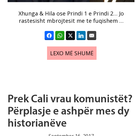
Xhunga & Hila ose Prindi 1 e Prindi 2… Jo
rastesisht mbrojtesit me te fuqishem …
LEXO MË SHUMË
Prek Cali vrau komunistët?
Përplasje e ashpër mes dy
historianëve