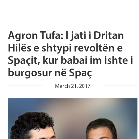
Agron Tufa: I jati i Dritan
Hilës e shtypi revoltën e
Spaçit, kur babai im ishte i
burgosur në Spaç
March 21, 2017