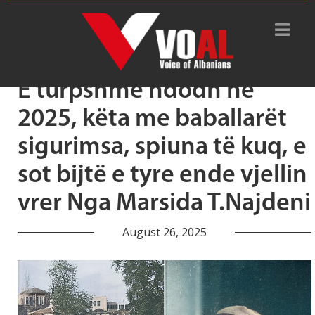
Tag Archive: DRITAN HILA
E turpshme ndodh ne
2025, këta me baballarët
sigurimsa, spiuna të kuq, e
sot bijtë e tyre ende vjellin
vrer Nga Marsida T.Najdeni
August 26, 2025