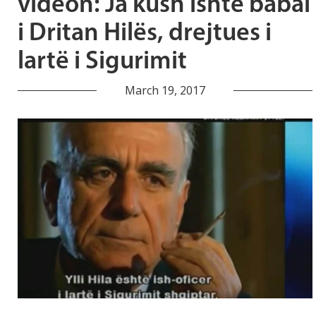
videon: Ja kush ishte babai
i Dritan Hilës, drejtues i
lartë i Sigurimit
March 19, 2017