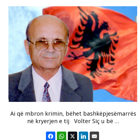
Ai që mbron krimin, bëhet bashkëpjesëmarrës
në kryerjen e tij Volter Siç u bë …