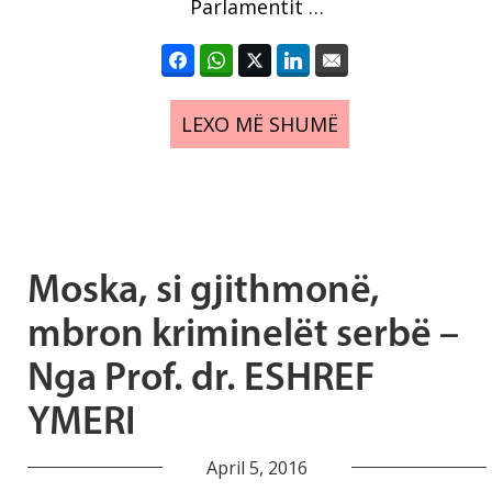
Parlamentit …
LEXO MË SHUMË
Moska, si gjithmonë,
mbron kriminelët serbë –
Nga Prof. dr. ESHREF
YMERI
April 5, 2016