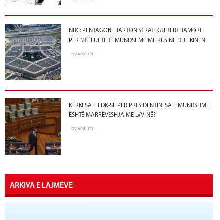
NBC: PENTAGONI HARTON STRATEGJI BËRTHAMORE
PËR NJË LUFTË TË MUNDSHME ME RUSINË DHE KINËN
by voal.ch |
KËRKESA E LDK-SË PËR PRESIDENTIN: SA E MUNDSHME
ËSHTË MARRËVESHJA ME LVV-NË?
by voal.ch |
ARKIVA E LAJMEVE