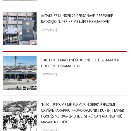
AKTAKUZË KUNDËR 20 PERSONAVE, PËRFSHIRË
RADOIÇIQIN, PËR KRIME LUFTE NË GJAKOVË
by voal.ch |
TUNELI MË I MADH NËNUJOR NË BOTË GJERMANIA
LIDHET ME DANIMARKËN
by voal.ch |
“NUK LUFTOJMË ME FLAMURIN GREK”, REFUZIMI I
ÇAMËVE PARAPRIU PROVOKACIONIN! KURTHI I ENVER
HOXHËS MË 1949-ËN DHE SI SHPËTUAN ATA NGA NJË
MASAKËR TJETËR
by voal.ch |