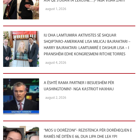
ATA QË S’DUAN TA LEXOJNË…)- NGA VISAR ZHITI
august 1, 2026
IU DHA LAMTUMIRA AKTIVISTES SË SHQUAR
SHQIPTARO-AMERIKANE LISA MILICAJ BAJRAKTARI –
HARRY BAJRAKTARI: LAMTUMIRË E DASHUR LISA – I
PRANISHËM EDHE KONGRESMENI RITCHIE TORRES
august 4, 2026
A ËSHTË RAMA PARTNER I BESUESHËM PËR
UASHINGTONIN?- NGA KASTRIOT HAXHIAJ
august 2, 2026
“MOS U DORËZONI”- REZISTENCA PËR DORËHEQJEN E
RAMËS NË DITËN E 66, DUA LIPA DHE LEA YPI