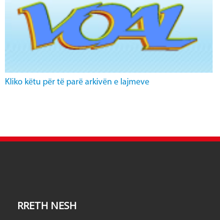
Kliko këtu për të parë arkivën e lajmeve
RRETH NESH