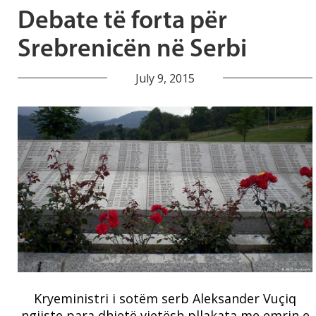
Debate të forta për
Srebrenicën në Serbi
July 9, 2015
Kryeministri i sotëm serb Aleksander Vuçiq
ngjiste para dhjetë vjetësh pllakata me emrin e