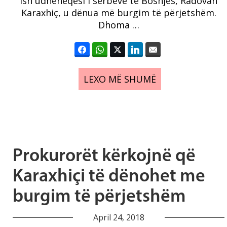
Ish udhëheqësi i serbëve të Bosnjës, Radovan
Karaxhiç, u dënua më burgim të përjetshëm.
Dhoma …
LEXO MË SHUMË
Prokurorët kërkojnë që
Karaxhiçi të dënohet me
burgim të përjetshëm
April 24, 2018