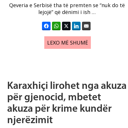
Qeveria e Serbisë tha të premten se “nuk do të
lejojë” që dënimi i ish …
LEXO MË SHUMË
Karaxhiçi lirohet nga akuza
për gjenocid, mbetet
akuza për krime kundër
njerëzimit