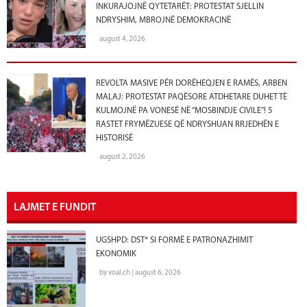
INKURAJOJNË QYTETARËT: PROTESTAT SJELLIN
NDRYSHIM, MBROJNË DEMOKRACINË
august 4, 2026
REVOLTA MASIVE PËR DORËHEQJEN E RAMËS, ARBEN
MALAJ: PROTESTAT PAQËSORE ATDHETARE DUHET TË
KULMOJNË PA VONESË NË “MOSBINDJE CIVILE”! 5
RASTET FRYMËZUESE QË NDRYSHUAN RRJEDHËN E
HISTORISË
august 2, 2026
LAJMET E FUNDIT
UGSHPD: DST* SI FORMË E PATRONAZHIMIT
EKONOMIK
by voal.ch | august 6, 2026