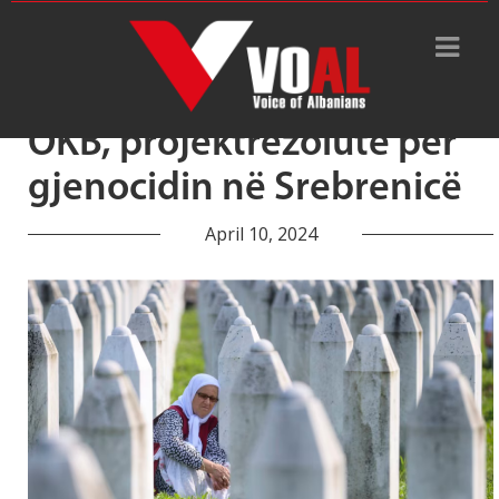
Tag Archive: Radovan Karaxhiç
OKB, projektrezolutë për
gjenocidin në Srebrenicë
April 10, 2024