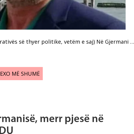
ativës së thyer politike, vetëm e saj) Në Gjermani 
LEXO MË SHUMË
ermanisë, merr pjesë në
CDU