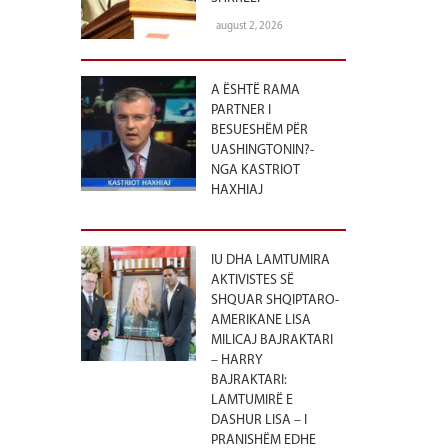
august 2, 2026
A ËSHTË RAMA
PARTNER I
BESUESHËM PËR
…
UASHINGTONIN?-
NGA KASTRIOT
HAXHIAJ
IU DHA LAMTUMIRA
AKTIVISTES SË
SHQUAR SHQIPTARO-
AMERIKANE LISA
MILICAJ BAJRAKTARI
– HARRY
BAJRAKTARI:
LAMTUMIRË E
DASHUR LISA – I
PRANISHËM EDHE