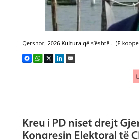
Qershor, 2026 Kultura që s’është… (E kooper
Kreu i PD niset drejt Gj
Kongresin Elektoral të 