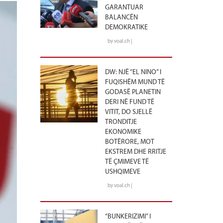
GARANTUAR
BALANCËN
DEMOKRATIKE
by voal.ch |
DW: NJË “EL NINO” I
FUQISHËM MUND TË
GODASË PLANETIN
DERI NË FUND TË
VITIT, DO SJELLË
TRONDITJE
EKONOMIKE
BOTËRORE, MOT
EKSTREM DHE RRITJE
TË ÇMIMEVE TË
USHQIMEVE
by voal.ch |
“BUNKERIZIMI” I