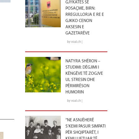
GJYKATËS SË
POSAÇME, BIRN:
RREGULLORJA E RE E
GJKKO CENON
AKSESIN E
GAZETARËVE
by voal.ch |
NATYRA SHËRON –
STUDIMI: DËGJIMI I
KËNGËVE TË ZOGJVE
UL STRESIN DHE
PËRMIRËSON
HUMORIN
by voal.ch |
“NE ASNJËHERË
S’KEMI PASUR SIMPATI
PËR SHQIPTARËT, I
KEMI LUFTUAR TË