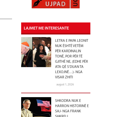
LAJMET ME INTERESANTE
LETRA E PAPA LEONIT
NUK ËSHTË VETËM
PËR KARDINALIN
TONË, POR PËR TË
GJITHË NE, (EDHE PËR
ATA QË S’DUAN TA
LEXOJNË…)- NGA
VISAR ZHITI
august 1, 2026
SHKODRA NUK E
HARRON HISTORINË E
SAJ- NGA FRANK
SHKRELI