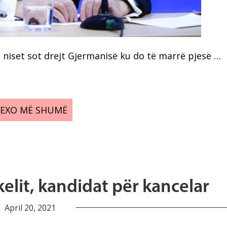
a, niset sot drejt Gjermanisë ku do të marrë pjesë …
LEXO MË SHUMË
kelit, kandidat për kancelar
April 20, 2021