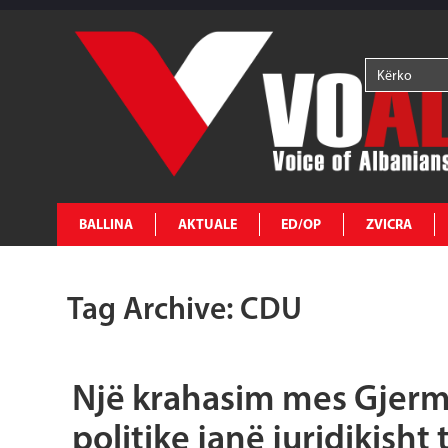
BALLINA
AKTUALE
ED/OP
ZVICRA
Tag Archive: CDU
Një krahasim mes Gjerm
politike janë juridikisht 