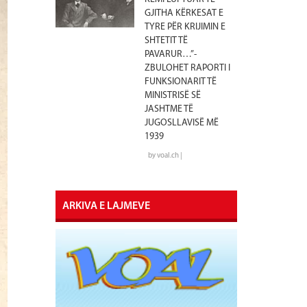
GJITHA KËRKESAT E
TYRE PËR KRIJIMIN E
SHTETIT TË
PAVARUR…”-
ZBULOHET RAPORTI I
FUNKSIONARIT TË
MINISTRISË SË
JASHTME TË
JUGOSLLAVISË MË
1939
by voal.ch |
ARKIVA E LAJMEVE