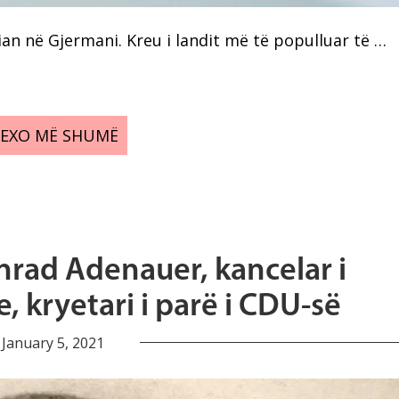
an në Gjermani. Kreu i landit më të populluar të …
LEXO MË SHUMË
nrad Adenauer, kancelar i
 kryetari i parë i CDU-së
January 5, 2021