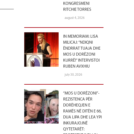
KONGRESMENI
RITCHIE TORRES
august 4, 2026
IN MEMORIAM: LISA
MILICAJ: “NDIQNI
ËNDRRAT TUAJA DHE
MOS U DORËZONI
KURRË!” INTERVISTOI
RUBEN AVXHIU
july 30, 2026
“MOS U DORËZONI”-
REZISTENCA PËR
DORËHEQJEN E
RAMËS NË DITËN E 66,
DUA LIPA DHE LEA YPI
INKURAJOJNË
QYTETARËT: