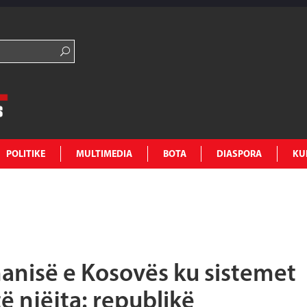
POLITIKE
MULTIMEDIA
BOTA
DIASPORA
KU
anisë e Kosovës ku sistemet
të njëjta: republikë