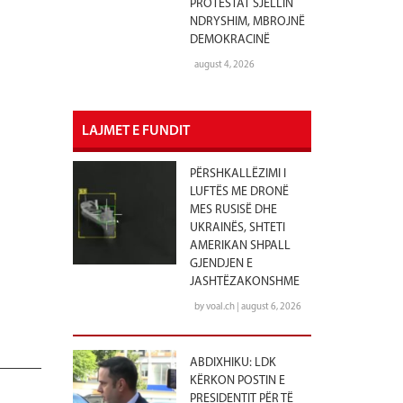
PROTESTAT SJELLIN
NDRYSHIM, MBROJNË
DEMOKRACINË
august 4, 2026
LAJMET E FUNDIT
PËRSHKALLËZIMI I
LUFTËS ME DRONË
MES RUSISË DHE
UKRAINËS, SHTETI
AMERIKAN SHPALL
GJENDJEN E
JASHTËZAKONSHME
by voal.ch | august 6, 2026
ABDIXHIKU: LDK
KËRKON POSTIN E
PRESIDENTIT PËR TË