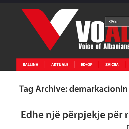
BALLINA
AKTUALE
ED/OP
ZVICRA
Tag Archive: demarkacionin
Edhe një përpjekje për 
F