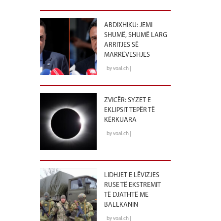
ABDIXHIKU: JEMI
SHUMË, SHUMË LARG
ARRITJES SË
MARRËVESHJES
by voal.ch |
ZVICËR: SYZET E
EKLIPSIT TEPËR TË
KËRKUARA
by voal.ch |
LIDHJET E LËVIZJES
RUSE TË EKSTREMIT
TË DJATHTË ME
BALLKANIN
by voal.ch |