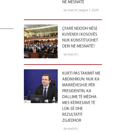
NË MESNATË
by voal.ch | august 7, 2026
ÇFARË NDODH NËSE
KUVENDI I KOSOVËS
NUK KONSTITUOHET
DERI NË MESNATË?
by voal.ch |
KURTI PAS TAKIMIT ME
ABDIXHIKUN: NUK KA
MARRËVESHJE PËR
PRESIDENTIN, KA
DALLIME TË MËDHA
MES KËRKESAVE TË
LDK-SË DHE
REZULTATIT
ZGJEDHOR
by voal.ch |