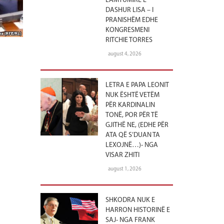
LAMTUMIRË E
DASHUR LISA – I
PRANISHËM EDHE
KONGRESMENI
RITCHIE TORRES
august 4, 2026
LETRA E PAPA LEONIT
NUK ËSHTË VETËM
PËR KARDINALIN
TONË, POR PËR TË
GJITHË NE, (EDHE PËR
ATA QË S’DUAN TA
LEXOJNË…)- NGA
VISAR ZHITI
august 1, 2026
SHKODRA NUK E
HARRON HISTORINË E
SAJ- NGA FRANK