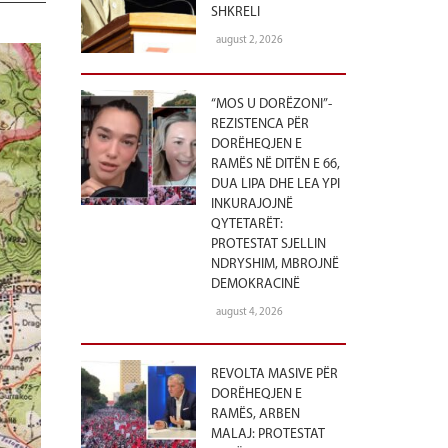
SHKRELI
august 2, 2026
“MOS U DORËZONI”-
REZISTENCA PËR
DORËHEQJEN E
RAMËS NË DITËN E 66,
DUA LIPA DHE LEA YPI
INKURAJOJNË
QYTETARËT:
PROTESTAT SJELLIN
NDRYSHIM, MBROJNË
DEMOKRACINË
august 4, 2026
REVOLTA MASIVE PËR
DORËHEQJEN E
RAMËS, ARBEN
MALAJ: PROTESTAT