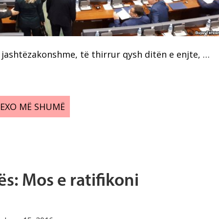
e jashtëzakonshme, të thirrur qysh ditën e enjte, …
LEXO MË SHUMË
s: Mos e ratifikoni