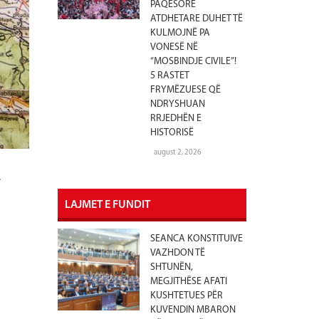
PAQËSORE
ATDHETARE DUHET TË
KULMOJNË PA
VONESË NË
“MOSBINDJE CIVILE”!
5 RASTET
FRYMËZUESE QË
NDRYSHUAN
RRJEDHËN E
HISTORISË
august 2, 2026
…
LAJMET E FUNDIT
SEANCA KONSTITUIVE
VAZHDON TË
SHTUNËN,
MEGJITHËSE AFATI
KUSHTETUES PËR
KUVENDIN MBARON