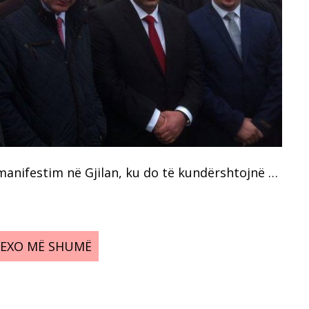
 manifestim në Gjilan, ku do të kundërshtojnë …
LEXO MË SHUMË