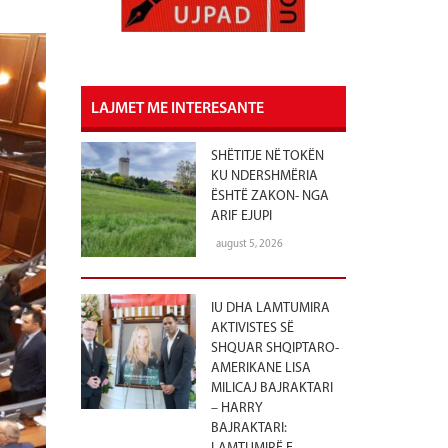
LAJMET ME INTERESANTE
SHËTITJE NË TOKËN
KU NDERSHMËRIA
ËSHTË ZAKON- NGA
ARIF EJUPI
august 5, 2026
IU DHA LAMTUMIRA
AKTIVISTES SË
SHQUAR SHQIPTARO-
AMERIKANE LISA
MILICAJ BAJRAKTARI
– HARRY
BAJRAKTARI: