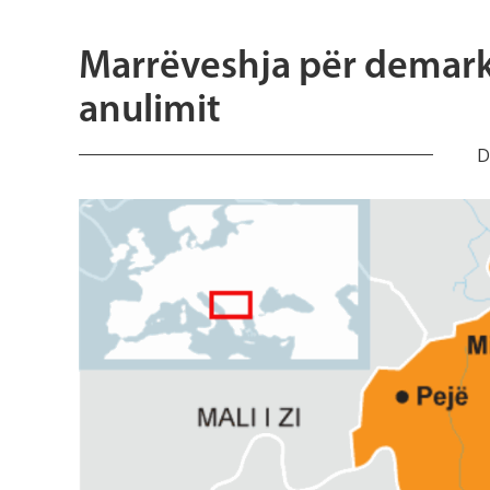
Marrëveshja për demark
anulimit
D