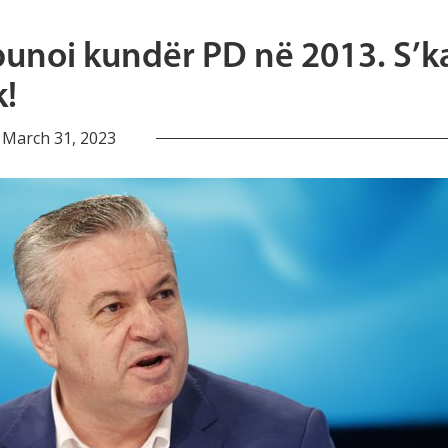
 punoi kundër PD në 2013. S’k
k!
March 31, 2023