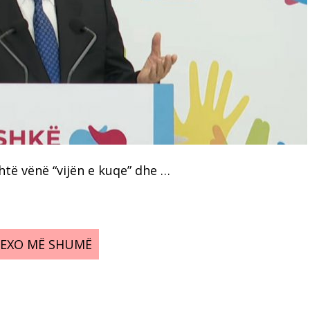
htë vënë “vijën e kuqe” dhe …
LEXO MË SHUMË