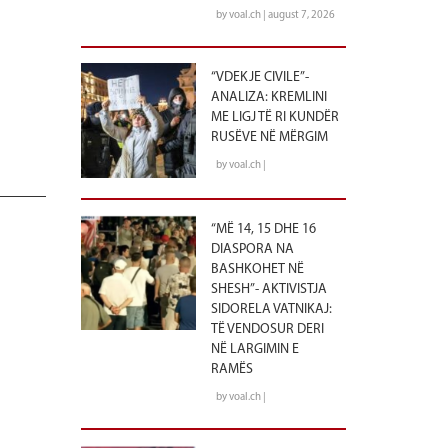
by voal.ch | august 7, 2026
“VDEKJE CIVILE”-
ANALIZA: KREMLINI
ME LIGJ TË RI KUNDËR
RUSËVE NË MËRGIM
by voal.ch |
“MË 14, 15 DHE 16
DIASPORA NA
BASHKOHET NË
SHESH”- AKTIVISTJA
SIDORELA VATNIKAJ:
TË VENDOSUR DERI
NË LARGIMIN E
RAMËS
by voal.ch |