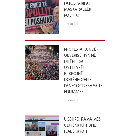
FATOS TARIFA:
MASKARALLËK
POLITIK!
by voal.ch |
PROTESTA KUNDËR
QEVERISË HYN NË
DITËN E 69-
QYTETARËT
KËRKOJNË
DORËHEQJEN E
PANEGOCIUESHME TË
EDI RAMËS
by voal.ch |
UGSHPD: RAMA MES
UDHËKRYQIT DHE
FJALËKRYQIT