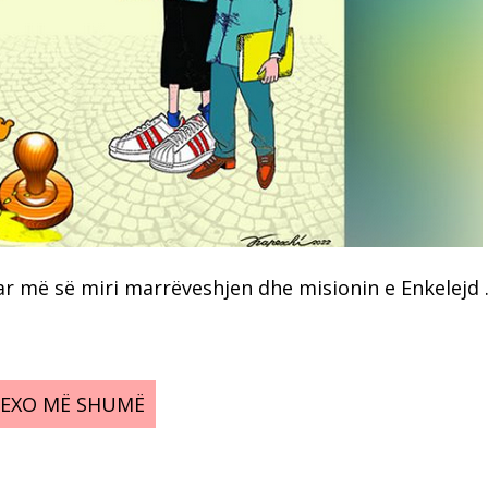
ar më së miri marrëveshjen dhe misionin e Enkelejd
LEXO MË SHUMË