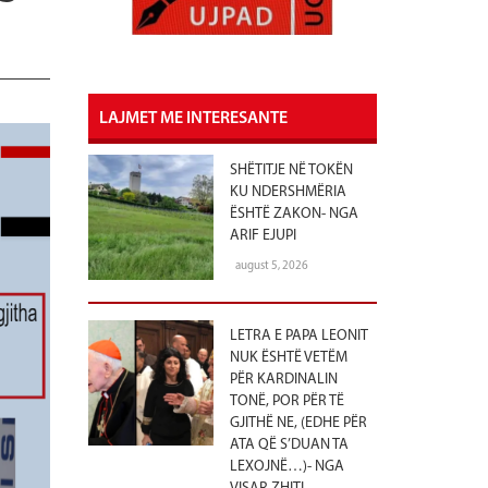
LAJMET ME INTERESANTE
SHËTITJE NË TOKËN
KU NDERSHMËRIA
ËSHTË ZAKON- NGA
ARIF EJUPI
august 5, 2026
LETRA E PAPA LEONIT
NUK ËSHTË VETËM
PËR KARDINALIN
TONË, POR PËR TË
GJITHË NE, (EDHE PËR
ATA QË S’DUAN TA
LEXOJNË…)- NGA