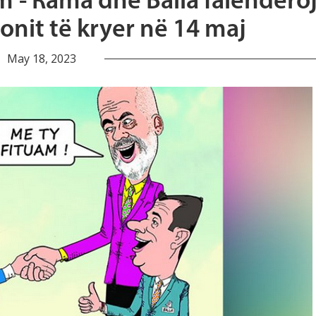
am’- Rama dhe Balla falendero
ionit të kryer në 14 maj
May 18, 2023