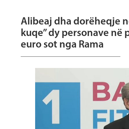
Alibeaj dha dorëheqje ng
kuqe” dy personave në p
euro sot nga Rama