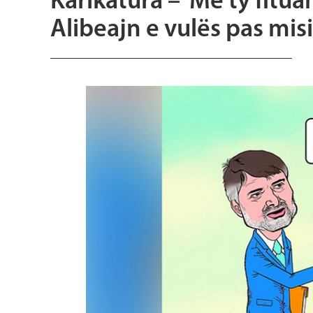
Karikatura – ‘Me ty fitu
Alibeajn e vulës pas mis