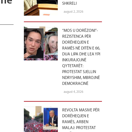
jnë
SHKRELI
august 2, 2026
“MOS U DORËZONI”-
REZISTENCA PËR
DORËHEQJEN E
RAMËS NË DITËN E 66,
DUA LIPA DHE LEA YPI
INKURAJOJNË
QYTETARËT:
PROTESTAT SJELLIN
NDRYSHIM, MBROJNË
DEMOKRACINË
august 4, 2026
REVOLTA MASIVE PËR
DORËHEQJEN E
RAMËS, ARBEN
MALAJ: PROTESTAT