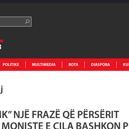
POLITIKE
MULTIMEDIA
BOTA
DIASPORA
KU
j
IK” NJË FRAZË QË PËRSËRIT
MONISTE E CILA BASHKON P