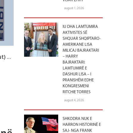
VISAR ZHITI
august 1, 2026
IU DHA LAMTUMIRA
AKTIVISTES SË
SHQUAR SHQIPTARO-
AMERIKANE LISA
MILICAJ BAJRAKTARI
ut) …
– HARRY
BAJRAKTARI:
LAMTUMIRË E
DASHUR LISA – I
PRANISHËM EDHE
KONGRESMENI
RITCHIE TORRES
august 4, 2026
SHKODRA NUK E
HARRON HISTORINË E
SAJ- NGA FRANK