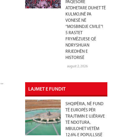
PAQËSORE
ATDHETARE DUHET TË
KULMOJNË PA
VONESË NË
“MOSBINDJE CIVILE”!
5 RASTET
FRYMËZUESE QË
NDRYSHUAN
RRJEDHËN E
HISTORISË
august 2, 2026
 …
LAJMET E FUNDIT
SHQIPËRIA, NË FUND
TË EUROPËS PËR
TRAJTIMIN E UJËRAVE
TË NDOTURA,
MBULOHET VETËM
12.6% E POPULLSISË