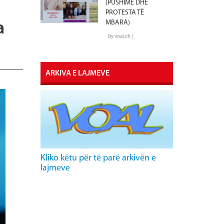
(PUSHIME DHE
PROTESTA TË
MBARA)
a
by voal.ch |
ARKIVA E LAJMEVE
Kliko këtu për të parë arkivën e
lajmeve