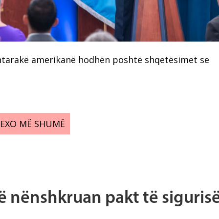
shtarakë amerikanë hodhën poshtë shqetësimet se
LEXO MË SHUMË
që nënshkruan pakt të siguris