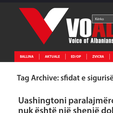
BALLINA
AKTUALE
ED/OP
ZVICRA
Tag Archive: sfidat e siguris
Uashingtoni paralajmëro
nuk është një shenjë do