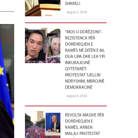
SHKRELI
august 2, 2026
“MOS U DORËZONI”-
REZISTENCA PËR
DORËHEQJEN E
RAMËS NË DITËN E 66,
DUA LIPA DHE LEA YPI
INKURAJOJNË
QYTETARËT:
PROTESTAT SJELLIN
NDRYSHIM, MBROJNË
DEMOKRACINË
august 4, 2026
REVOLTA MASIVE PËR
DORËHEQJEN E
RAMËS, ARBEN
MALAJ: PROTESTAT