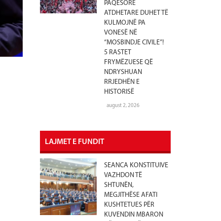
PAQËSORE
ATDHETARE DUHET TË
KULMOJNË PA
VONESË NË
“MOSBINDJE CIVILE”!
5 RASTET
FRYMËZUESE QË
NDRYSHUAN
RRJEDHËN E
HISTORISË
august 2, 2026
LAJMET E FUNDIT
SEANCA KONSTITUIVE
VAZHDON TË
SHTUNËN,
MEGJITHËSE AFATI
KUSHTETUES PËR
KUVENDIN MBARON