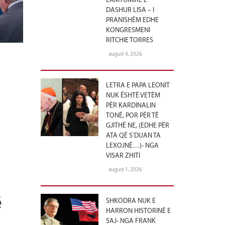
LAMTUMIRË E
DASHUR LISA – I
PRANISHËM EDHE
KONGRESMENI
RITCHIE TORRES
august 4, 2026
LETRA E PAPA LEONIT
NUK ËSHTË VETËM
PËR KARDINALIN
TONË, POR PËR TË
GJITHË NE, (EDHE PËR
ATA QË S’DUAN TA
LEXOJNË…)- NGA
VISAR ZHITI
august 1, 2026
ë
SHKODRA NUK E
HARRON HISTORINË E
SAJ- NGA FRANK