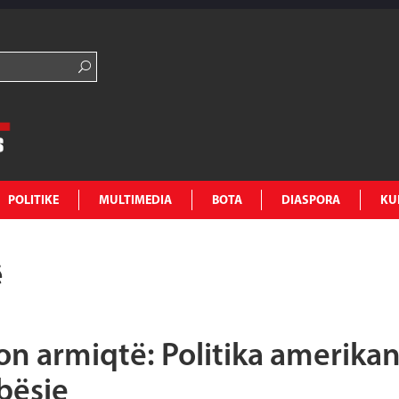
POLITIKE
MULTIMEDIA
BOTA
DIASPORA
KU
ë
n armiqtë: Politika amerika
bësie