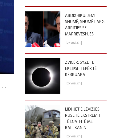
ABDIXHIKU: JEMI
SHUMË, SHUMË LARG
ARRITJES SË
MARRËVESHJES
by voal.ch |
ZVICËR: SYZET E
EKLIPSIT TEPËR TË
KËRKUARA
e …
by voal.ch |
LIDHJET E LËVIZJES
RUSE TË EKSTREMIT
TË DJATHTË ME
BALLKANIN
by voal.ch |