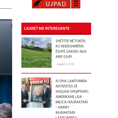
LAJMET ME INTERESANTE
SHËTITJE NË TOKËN
KU NDERSHMËRIA
ËSHTË ZAKON- NGA
ARIF EJUPI
august 5, 2026
IU DHA LAMTUMIRA
AKTIVISTES SË
SHQUAR SHQIPTARO-
AMERIKANE LISA
MILICAJ BAJRAKTARI
– HARRY
BAJRAKTARI: