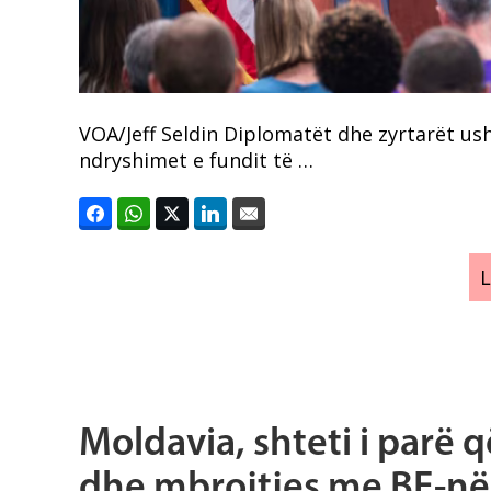
VOA/Jeff Seldin Diplomatët dhe zyrtarët u
ndryshimet e fundit të …
Moldavia, shteti i parë 
dhe mbrojtjes me BE-në