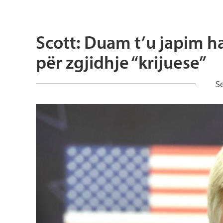
Scott: Duam t’u japim ha
për zgjidhje “krijuese”
S