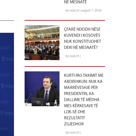
NË MESNATË
by voal.ch | august 7, 2026
ÇFARË NDODH NËSE
KUVENDI I KOSOVËS
NUK KONSTITUOHET
DERI NË MESNATË?
by voal.ch |
KURTI PAS TAKIMIT ME
ABDIXHIKUN: NUK KA
MARRËVESHJE PËR
PRESIDENTIN, KA
DALLIME TË MËDHA
MES KËRKESAVE TË
LDK-SË DHE
REZULTATIT
ZGJEDHOR
by voal.ch |