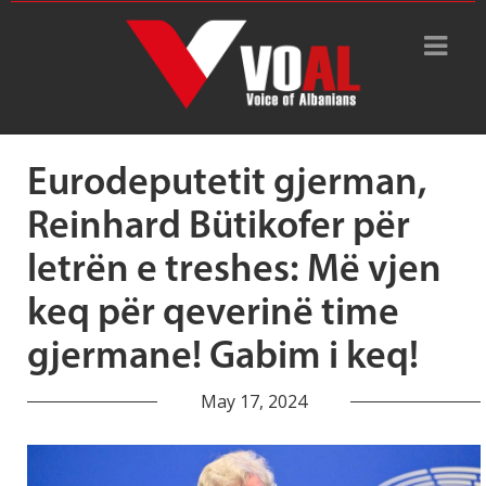
Tag Archive: Reinhard
Bütikofer
Eurodeputetit gjerman,
Reinhard Bütikofer për
letrën e treshes: Më vjen
keq për qeverinë time
gjermane! Gabim i keq!
May 17, 2024