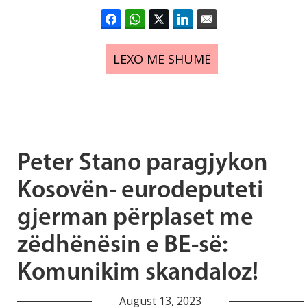
LEXO MË SHUMË
Peter Stano paragjykon
Kosovën- eurodeputeti
gjerman përplaset me
zëdhënësin e BE-së:
Komunikim skandaloz!
August 13, 2023