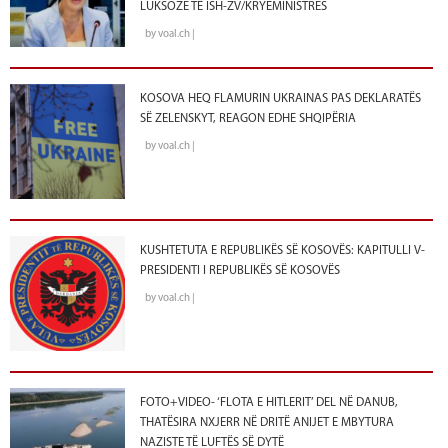
LUKSOZE TË ISH-ZV/KRYEMINISTRES
by voal.ch |
KOSOVA HEQ FLAMURIN UKRAINAS PAS DEKLARATËS
SË ZELENSKYT, REAGON EDHE SHQIPËRIA
by voal.ch |
KUSHTETUTA E REPUBLIKËS SË KOSOVËS: KAPITULLI V-
PRESIDENTI I REPUBLIKËS SË KOSOVËS
by voal.ch |
FOTO+VIDEO- ‘FLOTA E HITLERIT’ DEL NË DANUB,
THATËSIRA NXJERR NË DRITË ANIJET E MBYTURA
NAZISTE TË LUFTËS SË DYTË