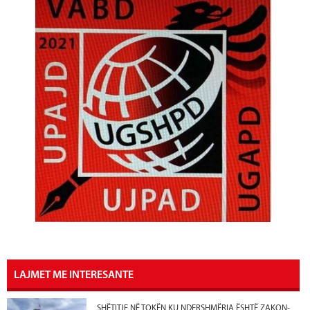
LAJMET ME INTERESANTE
SHËTITJE NË TOKËN KU NDERSHMËRIA ËSHTË ZAKON-