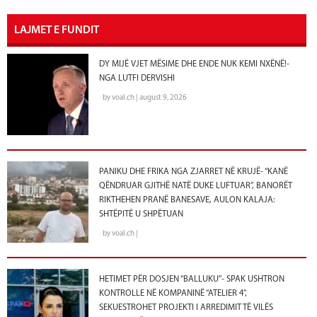
LAJMET E FUNDIT
DY MIJË VJET MËSIME DHE ENDE NUK KEMI NXËNË!-
NGA LUTFI DERVISHI
by voal.ch | august 9, 2026
PANIKU DHE FRIKA NGA ZJARRET NË KRUJË- “KANË
QËNDRUAR GJITHË NATË DUKE LUFTUAR”, BANORËT
RIKTHEHEN PRANË BANESAVE, AULON KALAJA:
SHTËPITË U SHPËTUAN
by voal.ch |
HETIMET PËR DOSJEN “BALLUKU”- SPAK USHTRON
KONTROLLE NË KOMPANINË “ATELIER 4”,
SEKUESTROHET PROJEKTI I ARREDIMIT TË VILËS