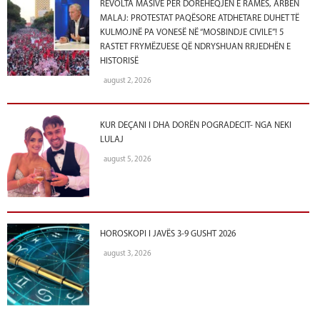
REVOLTA MASIVE PËR DORËHEQJEN E RAMËS, ARBEN
MALAJ: PROTESTAT PAQËSORE ATDHETARE DUHET TË
KULMOJNË PA VONESË NË “MOSBINDJE CIVILE”! 5
RASTET FRYMËZUESE QË NDRYSHUAN RRJEDHËN E
HISTORISË
august 2, 2026
KUR DEÇANI I DHA DORËN POGRADECIT- NGA NEKI
LULAJ
august 5, 2026
HOROSKOPI I JAVËS 3-9 GUSHT 2026
august 3, 2026