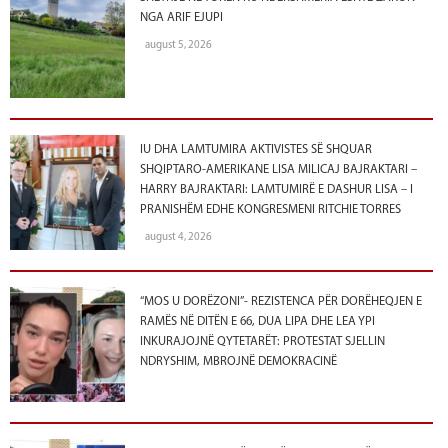
NGA ARIF EJUPI
august 5, 2026
IU DHA LAMTUMIRA AKTIVISTES SË SHQUAR
SHQIPTARO-AMERIKANE LISA MILICAJ BAJRAKTARI –
HARRY BAJRAKTARI: LAMTUMIRË E DASHUR LISA – I
PRANISHËM EDHE KONGRESMENI RITCHIE TORRES
august 4, 2026
“MOS U DORËZONI”- REZISTENCA PËR DORËHEQJEN E
RAMËS NË DITËN E 66, DUA LIPA DHE LEA YPI
INKURAJOJNË QYTETARËT: PROTESTAT SJELLIN
NDRYSHIM, MBROJNË DEMOKRACINË