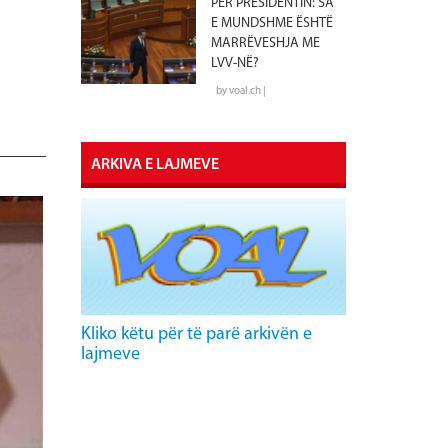
PËR PRESIDENTIN: SA
E MUNDSHME ËSHTË
MARRËVESHJA ME
LVV-NË?
by voal.ch |
ARKIVA E LAJMEVE
Kliko këtu për të parë arkivën e
lajmeve