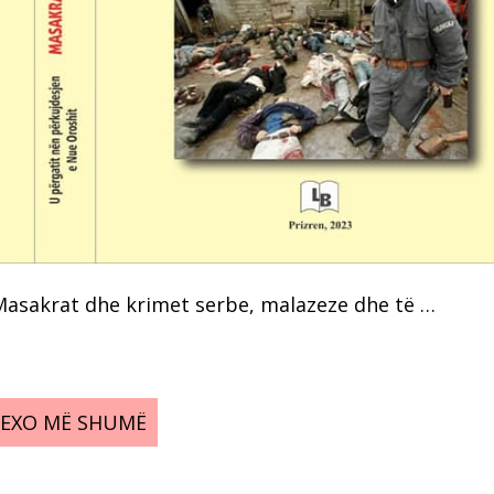
 “Masakrat dhe krimet serbe, malazeze dhe të …
LEXO MË SHUMË