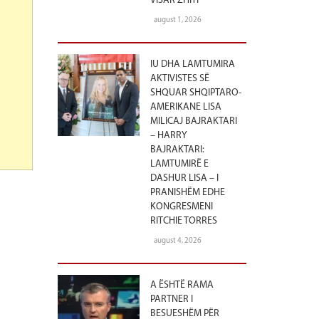
VISAR ZHITI
august 1, 2026
IU DHA LAMTUMIRA
AKTIVISTES SË
SHQUAR SHQIPTARO-
AMERIKANE LISA
MILICAJ BAJRAKTARI
– HARRY
BAJRAKTARI:
LAMTUMIRË E
DASHUR LISA – I
PRANISHËM EDHE
KONGRESMENI
RITCHIE TORRES
august 4, 2026
A ËSHTË RAMA
PARTNER I
BESUESHËM PËR