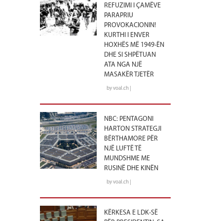
REFUZIMI I ÇAMËVE
PARAPRIU
PROVOKACIONIN!
KURTHI I ENVER
HOXHËS MË 1949-ËN
DHE SI SHPËTUAN
ATA NGA NJË
MASAKËR TJETËR
by voal.ch |
NBC: PENTAGONI
HARTON STRATEGJI
BËRTHAMORE PËR
NJË LUFTË TË
MUNDSHME ME
RUSINË DHE KINËN
by voal.ch |
KËRKESA E LDK-SË