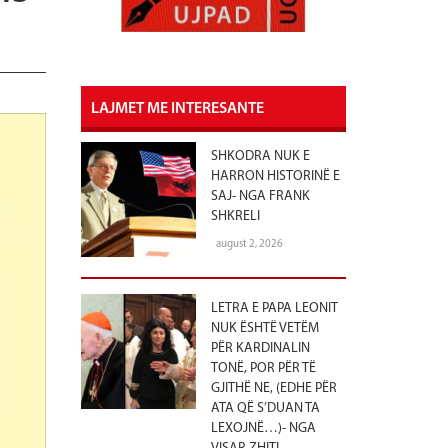
LAJMET ME INTERESANTE
SHKODRA NUK E
HARRON HISTORINË E
SAJ- NGA FRANK
SHKRELI
august 2, 2026
LETRA E PAPA LEONIT
NUK ËSHTË VETËM
PËR KARDINALIN
TONË, POR PËR TË
GJITHË NE, (EDHE PËR
ATA QË S’DUAN TA
LEXOJNË…)- NGA