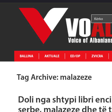
BALLINA
AKTUALE
ED/OP
ZVICRA
Tag Archive: malazeze
Doli nga shtypi libri en
serbe, malazeze dhe të t