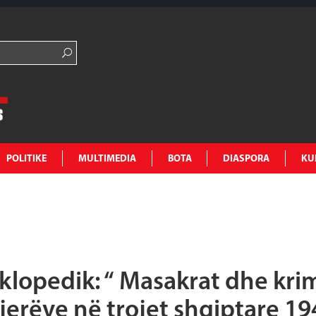
POLITIKE
MULTIMEDIA
BOTA
DIASPORA
KU
ciklopedik: “ Masakrat dhe kri
jerëve në trojet shqiptare 19