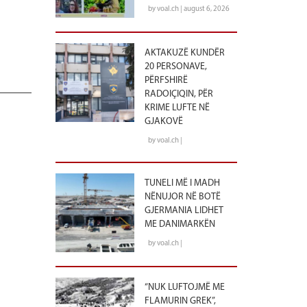
by voal.ch | august 6, 2026
AKTAKUZË KUNDËR
20 PERSONAVE,
PËRFSHIRË
RADOIÇIQIN, PËR
KRIME LUFTE NË
GJAKOVË
by voal.ch |
TUNELI MË I MADH
NËNUJOR NË BOTË
GJERMANIA LIDHET
ME DANIMARKËN
by voal.ch |
“NUK LUFTOJMË ME
FLAMURIN GREK”,