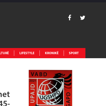
LTURË
LIFESTYLE
KRONIKË
SPORT
met
45-