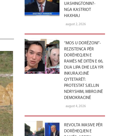
UASHINGTONIN?-
NGA KASTRIOT
HAXHIAJ
august 2, 2026
“MOS U DORËZONI”-
REZISTENCA PËR
DORËHEQJEN E
RAMËS NË DITËN E 66,
DUA LIPA DHE LEA YPI
INKURAJOJNË
QYTETARËT:
PROTESTAT SJELLIN
NDRYSHIM, MBROJNË
DEMOKRACINË
august 4, 2026
REVOLTA MASIVE PËR
DORËHEQJEN E