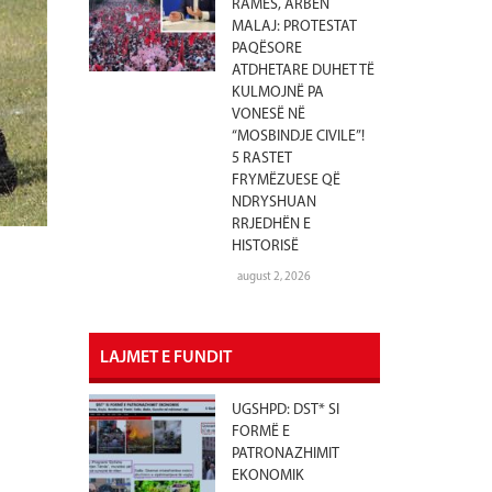
RAMËS, ARBEN
MALAJ: PROTESTAT
PAQËSORE
ATDHETARE DUHET TË
KULMOJNË PA
VONESË NË
“MOSBINDJE CIVILE”!
5 RASTET
FRYMËZUESE QË
NDRYSHUAN
RRJEDHËN E
HISTORISË
august 2, 2026
LAJMET E FUNDIT
UGSHPD: DST* SI
FORMË E
PATRONAZHIMIT
EKONOMIK