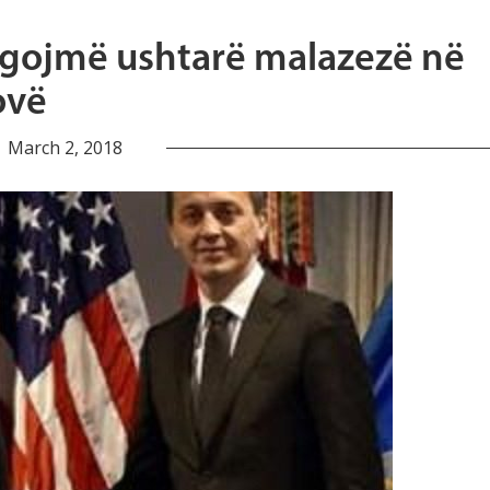
rgojmë ushtarë malazezë në
ovë
March 2, 2018