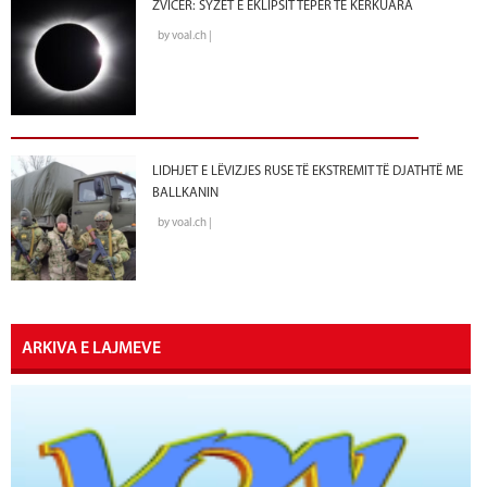
ZVICËR: SYZET E EKLIPSIT TEPËR TË KËRKUARA
by voal.ch |
LIDHJET E LËVIZJES RUSE TË EKSTREMIT TË DJATHTË ME
BALLKANIN
by voal.ch |
ARKIVA E LAJMEVE