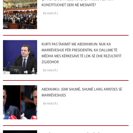
KONSTITUOHET DERI NË MESNATË?
by voal.ch |
KURTI PAS TAKIMIT ME ABDIXHIKUN: NUK KA
MARRËVESHJE PËR PRESIDENTIN, KA DALLIME TË
MËDHA MES KËRKESAVE TË LDK-SË DHE REZULTATIT
ZGJEDHOR
by voal.ch |
ABDIXHIKU: JEMI SHUMË, SHUMË LARG ARRITJES SË
MARRËVESHJES
by voal.ch |