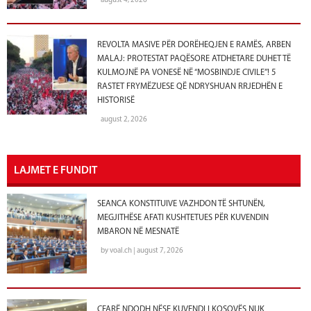
august 4, 2026
REVOLTA MASIVE PËR DORËHEQJEN E RAMËS, ARBEN
MALAJ: PROTESTAT PAQËSORE ATDHETARE DUHET TË
KULMOJNË PA VONESË NË “MOSBINDJE CIVILE”! 5
RASTET FRYMËZUESE QË NDRYSHUAN RRJEDHËN E
HISTORISË
august 2, 2026
LAJMET E FUNDIT
SEANCA KONSTITUIVE VAZHDON TË SHTUNËN,
MEGJITHËSE AFATI KUSHTETUES PËR KUVENDIN
MBARON NË MESNATË
by voal.ch | august 7, 2026
ÇFARË NDODH NËSE KUVENDI I KOSOVËS NUK