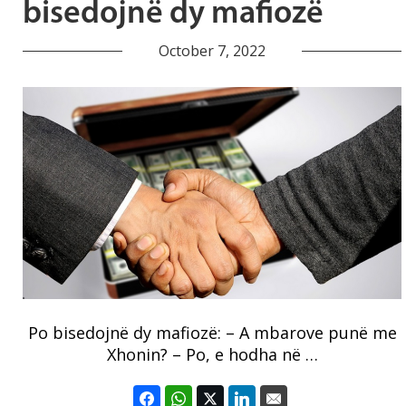
bisedojnë dy mafiozë
October 7, 2022
Po bisedojnë dy mafiozë: – A mbarove punë me
Xhonin? – Po, e hodha në …