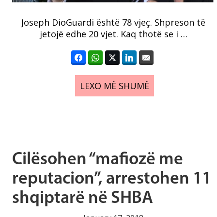
Joseph DioGuardi është 78 vjeç. Shpreson të
jetojë edhe 20 vjet. Kaq thotë se i …
LEXO MË SHUMË
Cilësohen “mafiozë me
reputacion”, arrestohen 11
shqiptarë në SHBA