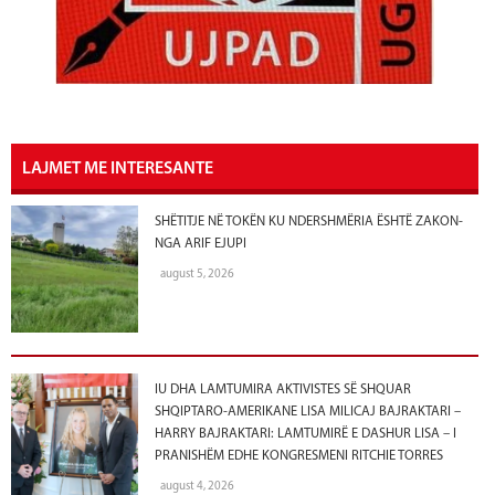
LAJMET ME INTERESANTE
SHËTITJE NË TOKËN KU NDERSHMËRIA ËSHTË ZAKON-
NGA ARIF EJUPI
august 5, 2026
IU DHA LAMTUMIRA AKTIVISTES SË SHQUAR
SHQIPTARO-AMERIKANE LISA MILICAJ BAJRAKTARI –
HARRY BAJRAKTARI: LAMTUMIRË E DASHUR LISA – I
PRANISHËM EDHE KONGRESMENI RITCHIE TORRES
august 4, 2026