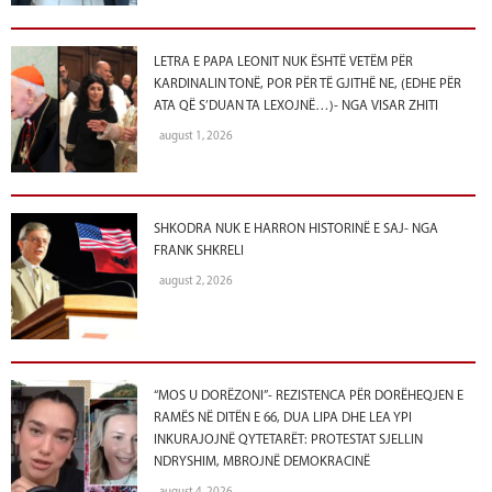
LETRA E PAPA LEONIT NUK ËSHTË VETËM PËR
KARDINALIN TONË, POR PËR TË GJITHË NE, (EDHE PËR
ATA QË S’DUAN TA LEXOJNË…)- NGA VISAR ZHITI
august 1, 2026
SHKODRA NUK E HARRON HISTORINË E SAJ- NGA
FRANK SHKRELI
august 2, 2026
“MOS U DORËZONI”- REZISTENCA PËR DORËHEQJEN E
RAMËS NË DITËN E 66, DUA LIPA DHE LEA YPI
INKURAJOJNË QYTETARËT: PROTESTAT SJELLIN
NDRYSHIM, MBROJNË DEMOKRACINË