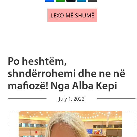
LEXO MË SHUMË
Po heshtëm,
shndërrohemi dhe ne në
mafiozë! Nga Alba Kepi
July 1, 2022