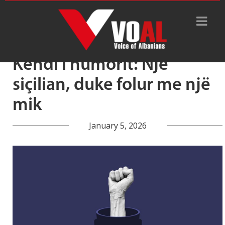
Tag Archive: mafioze
Këndi i humorit: Një
siçilian, duke folur me një
mik
January 5, 2026