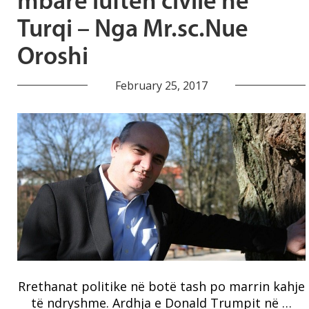
mbarë luftën civile në
Turqi – Nga Mr.sc.Nue
Oroshi
February 25, 2017
Rrethanat politike në botë tash po marrin kahje
të ndryshme. Ardhja e Donald Trumpit në …