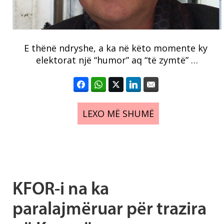
E thënë ndryshe, a ka në këto momente ky
elektorat një “humor” aq “të zymtë” …
LEXO MË SHUMË
KFOR-i na ka
paralajmëruar për trazira