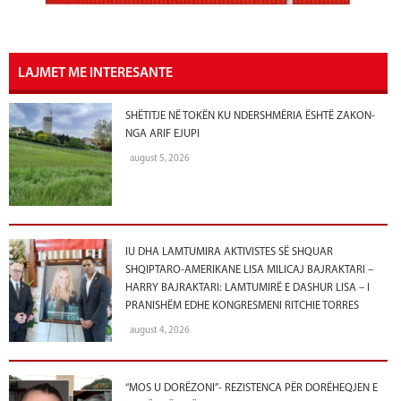
LAJMET ME INTERESANTE
SHËTITJE NË TOKËN KU NDERSHMËRIA ËSHTË ZAKON-
NGA ARIF EJUPI
august 5, 2026
IU DHA LAMTUMIRA AKTIVISTES SË SHQUAR
SHQIPTARO-AMERIKANE LISA MILICAJ BAJRAKTARI –
HARRY BAJRAKTARI: LAMTUMIRË E DASHUR LISA – I
PRANISHËM EDHE KONGRESMENI RITCHIE TORRES
august 4, 2026
“MOS U DORËZONI”- REZISTENCA PËR DORËHEQJEN E