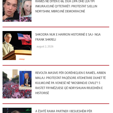
RAMËS NË DITËN E 66, DUA LIPA DHE LEA YPI
INKURAJOJNË QYTETARËT: PROTESTAT SJELLIN
NDRYSHIM, MBROJNË DEMOKRACINË
SHKODRA NUK E HARRON HISTORINË E SAJ- NGA
FRANK SHKRELI
august 2, 2026
REVOLTA MASIVE PËR DORËHEQJEN E RAMËS, ARBEN
MALAJ: PROTESTAT PAQËSORE ATDHETARE DUHET TË
KULMOJNË PA VONESË NË “MOSBINDJE CIVILE”! 5
RASTET FRYMËZUESE QË NDRYSHUAN RRJEDHËN E
HISTORISË
A ËSHTË RAMA PARTNER I BESUESHËM PËR