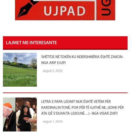
LAJMET ME INTERESANTE
SHËTITJE NË TOKËN KU NDERSHMËRIA ËSHTË ZAKON-
NGA ARIF EJUPI
august 5, 2026
LETRA E PAPA LEONIT NUK ËSHTË VETËM PËR
KARDINALIN TONË, POR PËR TË GJITHË NE, (EDHE PËR
ATA QË S’DUAN TA LEXOJNË…)- NGA VISAR ZHITI
august 1, 2026