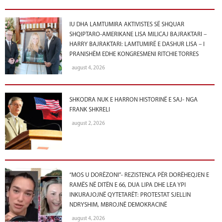
IU DHA LAMTUMIRA AKTIVISTES SË SHQUAR
SHQIPTARO-AMERIKANE LISA MILICAJ BAJRAKTARI –
HARRY BAJRAKTARI: LAMTUMIRË E DASHUR LISA – I
PRANISHËM EDHE KONGRESMENI RITCHIE TORRES
august 4, 2026
SHKODRA NUK E HARRON HISTORINË E SAJ- NGA
FRANK SHKRELI
august 2, 2026
“MOS U DORËZONI”- REZISTENCA PËR DORËHEQJEN E
RAMËS NË DITËN E 66, DUA LIPA DHE LEA YPI
INKURAJOJNË QYTETARËT: PROTESTAT SJELLIN
NDRYSHIM, MBROJNË DEMOKRACINË
august 4, 2026