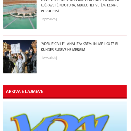
UJËRAVE TË NDOTURA, MBULOHET VETËM 12.6% E
POPULLSISË
by voal.ch |
“VDEKJE CIVILE”- ANALIZA: KREMLINI ME LIGJ TË RI
KUNDËR RUSËVE NË MËRGIM
by voal.ch |
ARKIVA E LAJMEVE