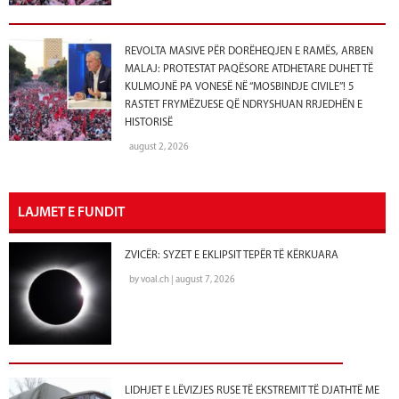
REVOLTA MASIVE PËR DORËHEQJEN E RAMËS, ARBEN
MALAJ: PROTESTAT PAQËSORE ATDHETARE DUHET TË
KULMOJNË PA VONESË NË “MOSBINDJE CIVILE”! 5
RASTET FRYMËZUESE QË NDRYSHUAN RRJEDHËN E
HISTORISË
august 2, 2026
LAJMET E FUNDIT
ZVICËR: SYZET E EKLIPSIT TEPËR TË KËRKUARA
by voal.ch | august 7, 2026
LIDHJET E LËVIZJES RUSE TË EKSTREMIT TË DJATHTË ME