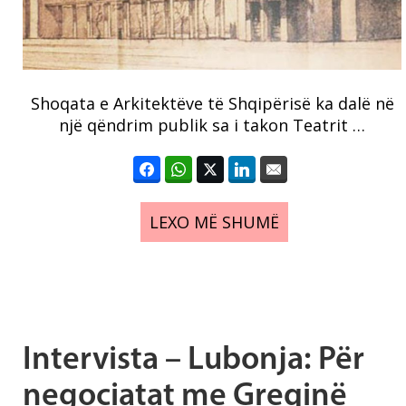
Shoqata e Arkitektëve të Shqipërisë ka dalë në
një qëndrim publik sa i takon Teatrit …
LEXO MË SHUMË
Intervista – Lubonja: Për
negociatat me Greqinë