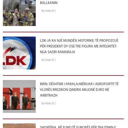
BALLKANIN
by voal.ch |
LDK-JA KA NJË MUNDËSI HISTORIKE: TË PROPOZOJË
PËR PRESIDENT DY OSE TRE FIGURA ME INTEGRITET-
NGA SADRI RAMABAJA
by voal.ch |
BIRN: DËSHTIMI I PARALAJMËRUAR I AEROPORTIT TË
VLORËS RREZIKON QINDRA MILIONË EURO NË
ARBITRAZH
by voal.ch |
SHQIPËRIA, NË FUND TË EUROPËS PËR TRAJTIMIN E