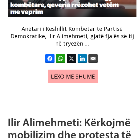
Anëtari i Këshillit Kombëtar të Partisë
Demokratike, Ilir Alimehmeti, gjatë fjalës së tij
në tryezën …
LEXO MË SHUMË
Ilir Alimehmeti: Kërkojmë
mobilizim dhe protesta të