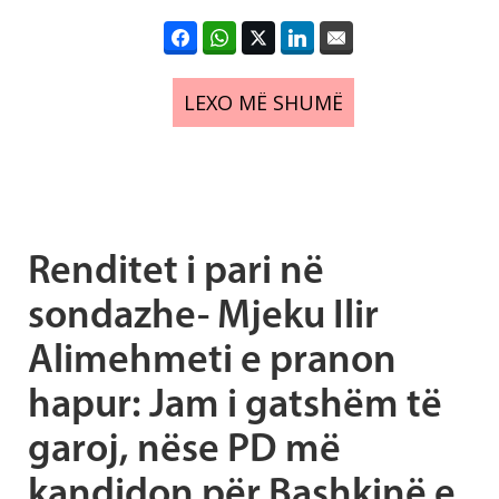
LEXO MË SHUMË
Renditet i pari në
sondazhe- Mjeku Ilir
Alimehmeti e pranon
hapur: Jam i gatshëm të
garoj, nëse PD më
kandidon për Bashkinë e