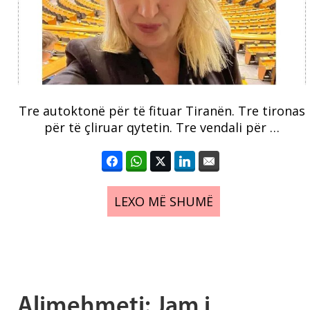
Tre autoktonë për të fituar Tiranën. Tre tironas
për të çliruar qytetin. Tre vendali për …
LEXO MË SHUMË
Alimehmeti: Jam i