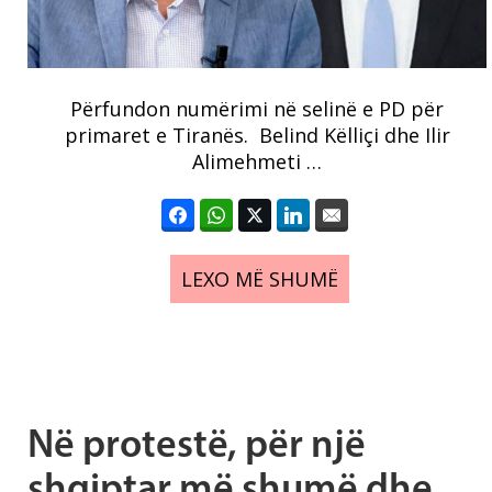
Përfundon numërimi në selinë e PD për
primaret e Tiranës. Belind Këlliçi dhe Ilir
Alimehmeti …
LEXO MË SHUMË
Në protestë, për një
shqiptar më shumë dhe