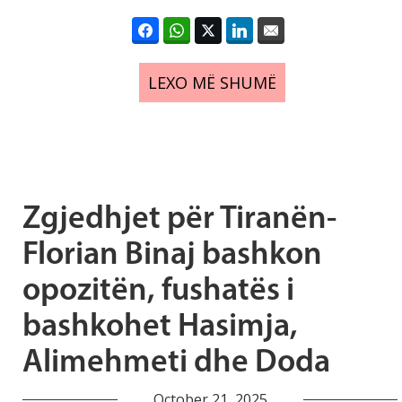
LEXO MË SHUMË
Zgjedhjet për Tiranën-
Florian Binaj bashkon
opozitën, fushatës i
bashkohet Hasimja,
Alimehmeti dhe Doda
October 21, 2025