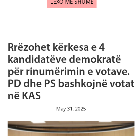
LEXO MË SHUMË
Rrëzohet kërkesa e 4
kandidatëve demokratë
për rinumërimin e votave.
PD dhe PS bashkojnë votat
në KAS
May 31, 2025