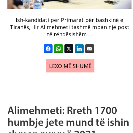
Ish-kandidati për Primaret për bashkinë e
Tiranës, Ilir Alimehmeti tashmë mban një post
të rëndësishëm …
LEXO MË SHUMË
Alimehmeti: Rreth 1700
humbje jete mund të ishin