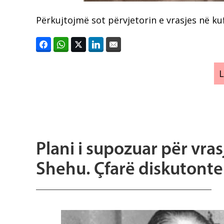
Përkujtojmë sot përvjetorin e vrasjes në ku
Plani i supozuar për vra
Shehu. Çfarë diskutont