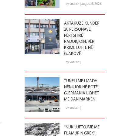
by voal.ch | august 6, 2026
AKTAKUZË KUNDËR
20 PERSONAVE,
PËRFSHIRË
RADOIÇIQIN, PËR
KRIME LUFTE NË
GJAKOVË
by voal.ch |
TUNELI MË I MADH
NËNUJOR NË BOTË
GJERMANIA LIDHET
ME DANIMARKËN
by voal.ch |
…
“NUK LUFTOJMË ME
FLAMURIN GREK”,