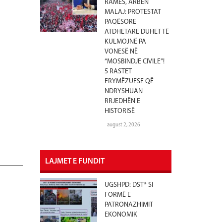
RAMËS, ARBEN
MALAJ: PROTESTAT
PAQËSORE
ATDHETARE DUHET TË
KULMOJNË PA
VONESË NË
“MOSBINDJE CIVILE”!
5 RASTET
FRYMËZUESE QË
NDRYSHUAN
RRJEDHËN E
HISTORISË
august 2, 2026
LAJMET E FUNDIT
UGSHPD: DST* SI
FORMË E
PATRONAZHIMIT
EKONOMIK