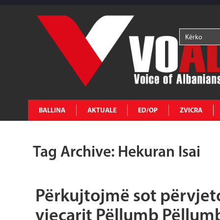
BALLINA
AKTUALE
ED/OP
ZVICRA
Tag Archive: Hekuran Isai
Përkujtojmë sot përvjeto
vjeçarit Pëllumb Pëllum