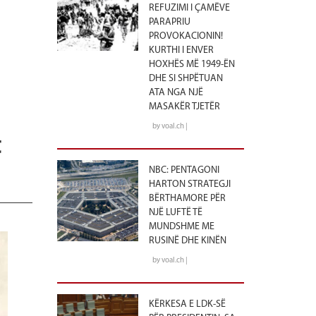
REFUZIMI I ÇAMËVE
PARAPRIU
PROVOKACIONIN!
KURTHI I ENVER
HOXHËS MË 1949-ËN
DHE SI SHPËTUAN
ATA NGA NJË
MASAKËR TJETËR
by voal.ch |
t
NBC: PENTAGONI
HARTON STRATEGJI
BËRTHAMORE PËR
NJË LUFTË TË
MUNDSHME ME
RUSINË DHE KINËN
by voal.ch |
KËRKESA E LDK-SË