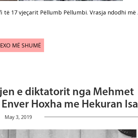
fi të 17 vjeçarit Pëllumb Pëllumbi. Vrasja ndodhi më
LEXO MË SHUMË
sjen e diktatorit nga Mehmet
e Enver Hoxha me Hekuran Isa
May 3, 2019