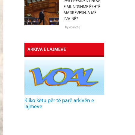
PËR PRESIDENTIN: SA
E MUNDSHME ËSHTË
MARRËVESHJA ME
LVV-NË?
by voal.ch |
ARKIVA E LAJMEVE
Kliko këtu për të parë arkivën e
lajmeve