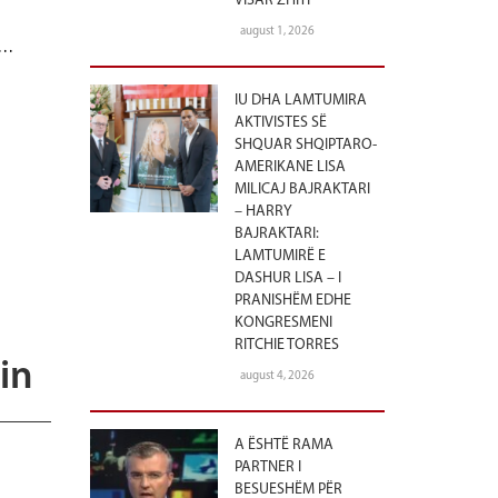
VISAR ZHITI
august 1, 2026
 …
IU DHA LAMTUMIRA
AKTIVISTES SË
SHQUAR SHQIPTARO-
AMERIKANE LISA
MILICAJ BAJRAKTARI
– HARRY
BAJRAKTARI:
LAMTUMIRË E
DASHUR LISA – I
PRANISHËM EDHE
KONGRESMENI
RITCHIE TORRES
in
august 4, 2026
A ËSHTË RAMA
PARTNER I
BESUESHËM PËR