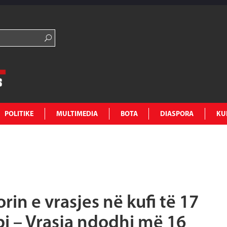
POLITIKE
MULTIMEDIA
BOTA
DIASPORA
KU
rin e vrasjes në kufi të 17
bi – Vrasja ndodhi më 16