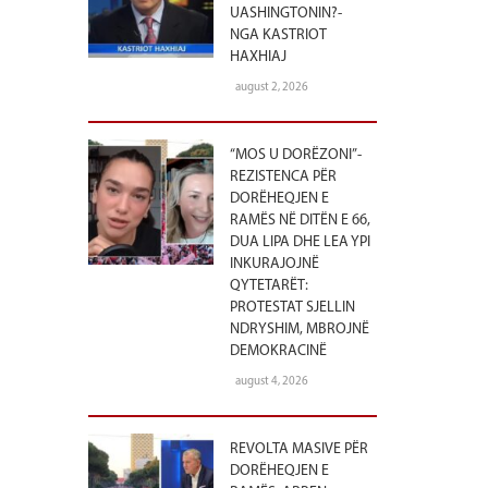
UASHINGTONIN?-
NGA KASTRIOT
HAXHIAJ
august 2, 2026
“MOS U DORËZONI”-
REZISTENCA PËR
DORËHEQJEN E
RAMËS NË DITËN E 66,
DUA LIPA DHE LEA YPI
INKURAJOJNË
QYTETARËT:
PROTESTAT SJELLIN
NDRYSHIM, MBROJNË
DEMOKRACINË
august 4, 2026
REVOLTA MASIVE PËR
DORËHEQJEN E