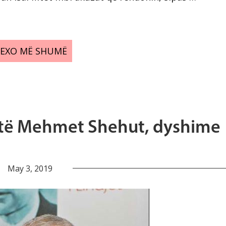
LEXO MË SHUMË
it të Mehmet Shehut, dyshime
May 3, 2019