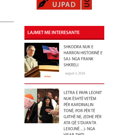
LAJMET ME INTERESANTE
SHKODRA NUK E
HARRON HISTORINË E
SAJ- NGA FRANK
SHKRELI
august 2, 2026
LETRA E PAPA LEONIT
NUK ËSHTË VETËM
PËR KARDINALIN
TONË, POR PËR TË
GJITHË NE, (EDHE PËR
ATA QË S’DUAN TA
LEXOJNË…)- NGA