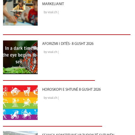
MARKELIANIT
by voal.ch |
AFORIZMI I DITËS- 8 GUSHT 2026
by voal.ch |
HOROSKOPI E SHTUNË 8 GUSHT 2026
by voal.ch |