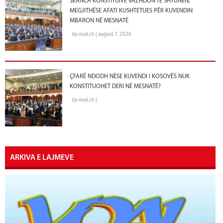
SEANCA KONSTITUIVE VAZHDON TË SHTUNËN,
MEGJITHËSE AFATI KUSHTETUES PËR KUVENDIN
MBARON NË MESNATË
by voal.ch | august 7, 2026
ÇFARË NDODH NËSE KUVENDI I KOSOVËS NUK
KONSTITUOHET DERI NË MESNATË?
by voal.ch |
ARKIVA E LAJMEVE