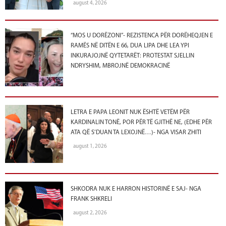
august 4, 2026
“MOS U DORËZONI”- REZISTENCA PËR DORËHEQJEN E
RAMËS NË DITËN E 66, DUA LIPA DHE LEA YPI
INKURAJOJNË QYTETARËT: PROTESTAT SJELLIN
NDRYSHIM, MBROJNË DEMOKRACINË
LETRA E PAPA LEONIT NUK ËSHTË VETËM PËR
KARDINALIN TONË, POR PËR TË GJITHË NE, (EDHE PËR
ATA QË S’DUAN TA LEXOJNË…)- NGA VISAR ZHITI
august 1, 2026
SHKODRA NUK E HARRON HISTORINË E SAJ- NGA
FRANK SHKRELI
august 2, 2026