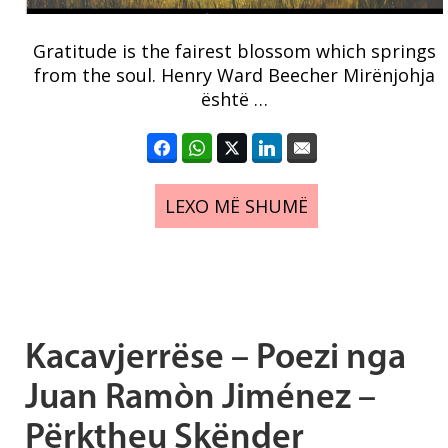
Gratitude is the fairest blossom which springs
from the soul. Henry Ward Beecher Mirënjohja
është …
LEXO MË SHUMË
Kacavjerrëse – Poezi nga
Juan Ramòn Jiménez –
Përktheu Skënder