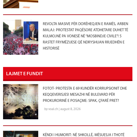
REVOLTA MASIVE PËR DORËHEQJEN E RAMËS, ARBEN
MALAJ: PROTESTAT PAQËSORE ATDHETARE DUHET TË
KULMOJNË PA VONESË NË “MOSBINDJE CIVILE”! 5
RASTET FRYMËZUESE QË NDRYSHUAN RRJEDHËN E
HISTORISË
LAJMET E FUNDIT
FOTOT- PROTESTA E 69 KUNDËR KORRUPSIONIT DHE
KEQQEVERISJES! MESAZHI NË BULEVARD PËR
PROKURORINË E POSAÇME: SPAK, ÇFARË PRET?
by voal.ch | august 8, 2026
KËNDI I HUMORIT: NË SHKOLLË, MËSUESJA I THOTË