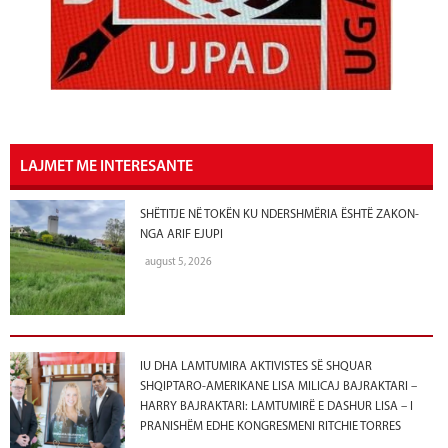
LAJMET ME INTERESANTE
SHËTITJE NË TOKËN KU NDERSHMËRIA ËSHTË ZAKON-
NGA ARIF EJUPI
august 5, 2026
IU DHA LAMTUMIRA AKTIVISTES SË SHQUAR
SHQIPTARO-AMERIKANE LISA MILICAJ BAJRAKTARI –
HARRY BAJRAKTARI: LAMTUMIRË E DASHUR LISA – I
PRANISHËM EDHE KONGRESMENI RITCHIE TORRES