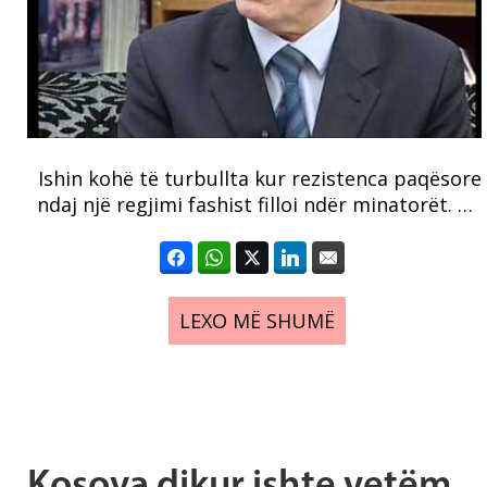
Ishin kohë të turbullta kur rezistenca paqësore
ndaj një regjimi fashist filloi ndër minatorët. …
LEXO MË SHUMË
Kosova dikur ishte vetëm