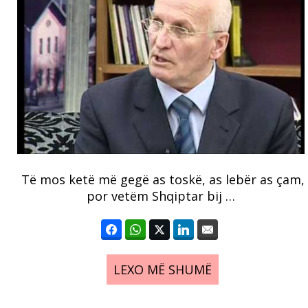
Të mos ketë më gegë as toskë, as lebër as çam,
por vetëm Shqiptar bij …
LEXO MË SHUMË