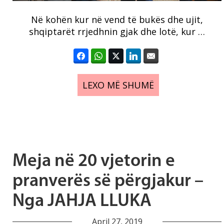
Në kohën kur në vend të bukës dhe ujit,
shqiptarët rrjedhnin gjak dhe lotë, kur …
LEXO MË SHUMË
Meja në 20 vjetorin e
pranverës së përgjakur –
Nga JAHJA LLUKA
April 27, 2019