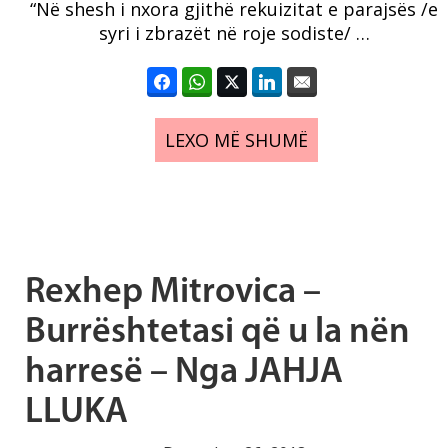
“Në shesh i nxora gjithë rekuizitat e parajsës /e
syri i zbrazët në roje sodiste/ …
LEXO MË SHUMË
Rexhep Mitrovica –
Burrështetasi që u la nën
harresë – Nga JAHJA
LLUKA