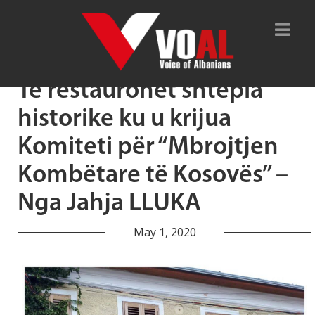
Tag Archive: Jahja Lluka
Të restaurohet shtëpia
historike ku u krijua
Komiteti për “Mbrojtjen
Kombëtare të Kosovës” –
Nga Jahja LLUKA
May 1, 2020