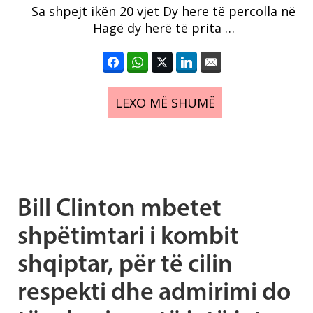
Sa shpejt ikën 20 vjet Dy here të percolla në
Hagë dy herë të prita …
LEXO MË SHUMË
Bill Clinton mbetet
shpëtimtari i kombit
shqiptar, për të cilin
respekti dhe admirimi do