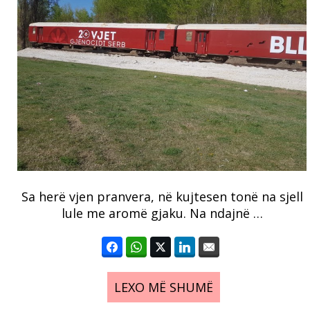
Sa herë vjen pranvera, në kujtesen tonë na sjell
lule me aromë gjaku. Na ndajnë …
LEXO MË SHUMË