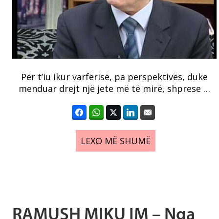
Për t’iu ikur varfërisë, pa perspektivës, duke
menduar drejt një jete më të mirë, shprese …
LEXO MË SHUMË
RAMUSH MIKU IM – Nga