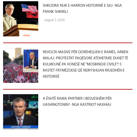
SHKODRA NUK E HARRON HISTORINË E SAJ- NGA
FRANK SHKRELI
august 2, 2026
REVOLTA MASIVE PËR DORËHEQJEN E RAMËS, ARBEN
MALAJ: PROTESTAT PAQËSORE ATDHETARE DUHET TË
KULMOJNË PA VONESË NË “MOSBINDJE CIVILE”! 5
RASTET FRYMËZUESE QË NDRYSHUAN RRJEDHËN E
HISTORISË
A ËSHTË RAMA PARTNER I BESUESHËM PËR
UASHINGTONIN?- NGA KASTRIOT HAXHIAJ