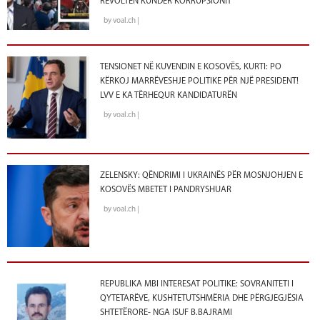
REVOLTËN KUNDËR KORRUPSIONIT
by voal.ch |
TENSIONET NË KUVENDIN E KOSOVËS, KURTI: PO
KËRKOJ MARRËVESHJE POLITIKE PËR NJË PRESIDENT!
LVV E KA TËRHEQUR KANDIDATURËN
by voal.ch |
ZELENSKY: QËNDRIMI I UKRAINËS PËR MOSNJOHJEN E
KOSOVËS MBETET I PANDRYSHUAR
by voal.ch |
REPUBLIKA MBI INTERESAT POLITIKE: SOVRANITETI I
QYTETARËVE, KUSHTETUTSHMËRIA DHE PËRGJEGJËSIA
SHTETËRORE- NGA ISUF B.BAJRAMI