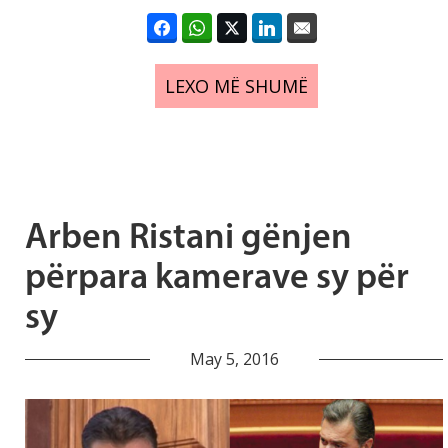
LEXO MË SHUMË
Arben Ristani gënjen
përpara kamerave sy për
sy
May 5, 2016