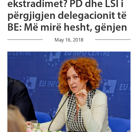
ekstradimet? PD dhe LSI i
përgjigjen delegacionit të
BE: Më mirë hesht, gënjen
May 16, 2018