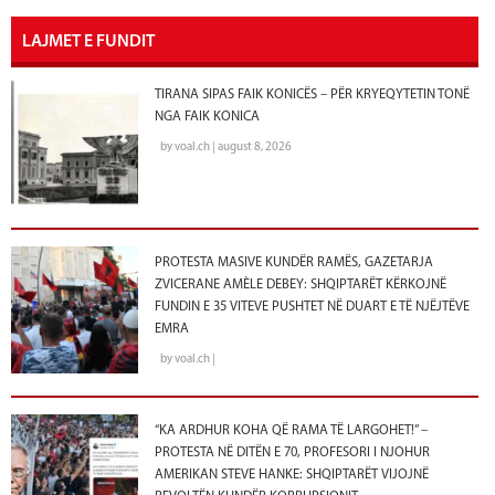
LAJMET E FUNDIT
TIRANA SIPAS FAIK KONICËS – PËR KRYEQYTETIN TONË
NGA FAIK KONICA
by voal.ch | august 8, 2026
PROTESTA MASIVE KUNDËR RAMËS, GAZETARJA
ZVICERANE AMÈLE DEBEY: SHQIPTARËT KËRKOJNË
FUNDIN E 35 VITEVE PUSHTET NË DUART E TË NJËJTËVE
EMRA
by voal.ch |
“KA ARDHUR KOHA QË RAMA TË LARGOHET!” –
PROTESTA NË DITËN E 70, PROFESORI I NJOHUR
AMERIKAN STEVE HANKE: SHQIPTARËT VIJOJNË