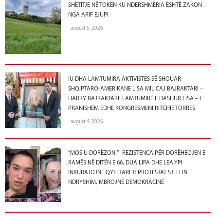
SHËTITJE NË TOKËN KU NDERSHMËRIA ËSHTË ZAKON-
NGA ARIF EJUPI
august 5, 2026
IU DHA LAMTUMIRA AKTIVISTES SË SHQUAR
SHQIPTARO-AMERIKANE LISA MILICAJ BAJRAKTARI –
HARRY BAJRAKTARI: LAMTUMIRË E DASHUR LISA – I
PRANISHËM EDHE KONGRESMENI RITCHIE TORRES
august 4, 2026
“MOS U DORËZONI”- REZISTENCA PËR DORËHEQJEN E
RAMËS NË DITËN E 66, DUA LIPA DHE LEA YPI
INKURAJOJNË QYTETARËT: PROTESTAT SJELLIN
NDRYSHIM, MBROJNË DEMOKRACINË