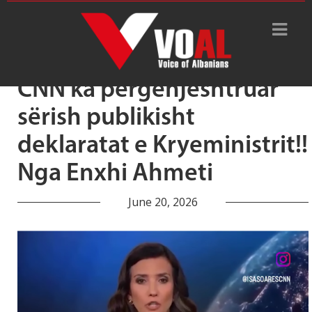
Tag Archive: gënjen
CNN ka përgënjeshtruar
sërish publikisht
deklaratat e Kryeministrit!!
Nga Enxhi Ahmeti
June 20, 2026