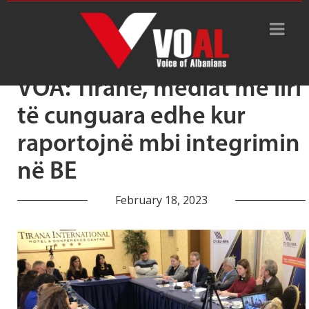
Tag Archive: censurë
VOA: Tiranë, mediat me liri
të cunguara edhe kur
raportojnë mbi integrimin
në BE
February 18, 2023