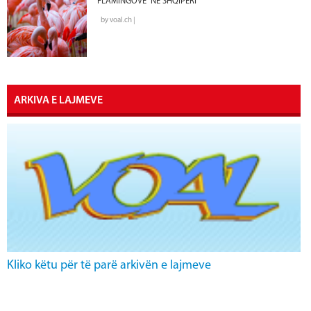
FLAMINGOVE” NË SHQIPËRI
by voal.ch |
ARKIVA E LAJMEVE
Kliko këtu për të parë arkivën e lajmeve