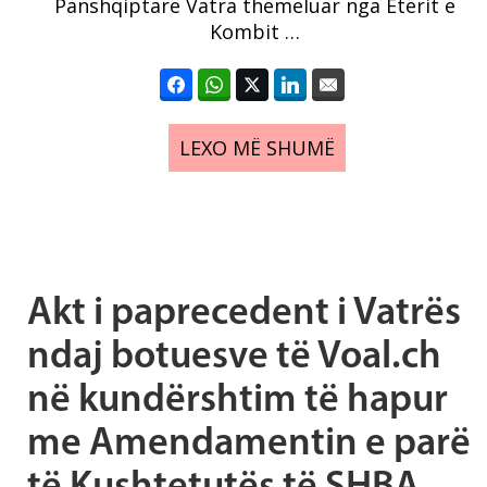
Panshqiptare Vatra themeluar nga Etërit e
Kombit …
LEXO MË SHUMË
Akt i paprecedent i Vatrës
ndaj botuesve të Voal.ch
në kundërshtim të hapur
me Amendamentin e parë