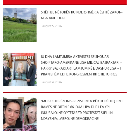
SHËTITJE NË TOKËN KU NDERSHMËRIA ËSHTË ZAKON-
NGA ARIF EJUPI
august 5, 2026
IU DHA LAMTUMIRA AKTIVISTES SË SHQUAR
SHQIPTARO-AMERIKANE LISA MILICAJ BAJRAKTARI –
HARRY BAJRAKTARI: LAMTUMIRË E DASHUR LISA – I
PRANISHËM EDHE KONGRESMENI RITCHIE TORRES
august 4, 2026
“MOS U DORËZONI”- REZISTENCA PËR DORËHEQJEN E
RAMËS NË DITËN E 66, DUA LIPA DHE LEA YPI
INKURAJOJNË QYTETARËT: PROTESTAT SJELLIN
NDRYSHIM, MBROJNË DEMOKRACINË