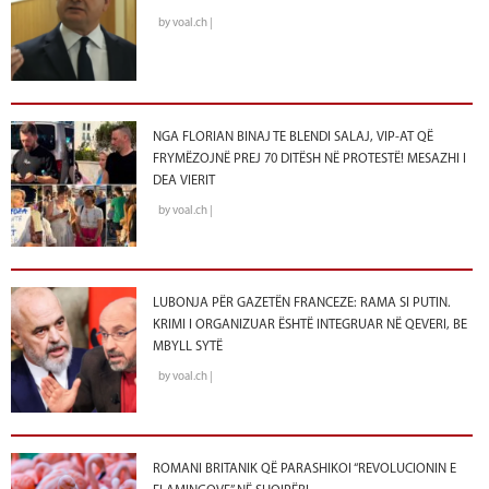
by voal.ch |
NGA FLORIAN BINAJ TE BLENDI SALAJ, VIP-AT QË
FRYMËZOJNË PREJ 70 DITËSH NË PROTESTË! MESAZHI I
DEA VIERIT
by voal.ch |
LUBONJA PËR GAZETËN FRANCEZE: RAMA SI PUTIN.
KRIMI I ORGANIZUAR ËSHTË INTEGRUAR NË QEVERI, BE
MBYLL SYTË
by voal.ch |
ROMANI BRITANIK QË PARASHIKOI “REVOLUCIONIN E