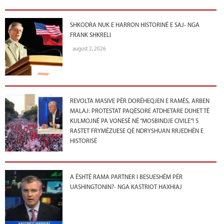
SHKODRA NUK E HARRON HISTORINË E SAJ- NGA
FRANK SHKRELI
august 2, 2026
REVOLTA MASIVE PËR DORËHEQJEN E RAMËS, ARBEN
MALAJ: PROTESTAT PAQËSORE ATDHETARE DUHET TË
KULMOJNË PA VONESË NË “MOSBINDJE CIVILE”! 5
RASTET FRYMËZUESE QË NDRYSHUAN RRJEDHËN E
HISTORISË
A ËSHTË RAMA PARTNER I BESUESHËM PËR
UASHINGTONIN?- NGA KASTRIOT HAXHIAJ