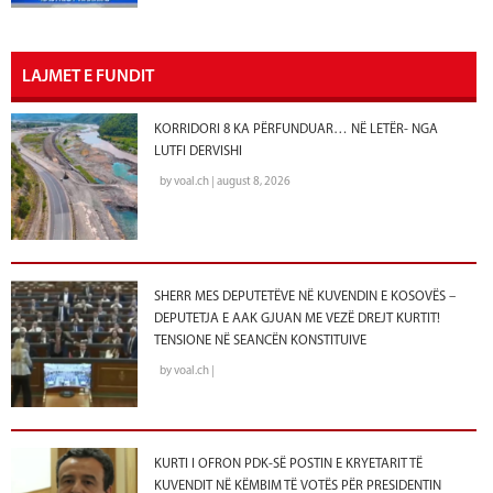
LAJMET E FUNDIT
KORRIDORI 8 KA PËRFUNDUAR… NË LETËR- NGA
LUTFI DERVISHI
by voal.ch | august 8, 2026
SHERR MES DEPUTETËVE NË KUVENDIN E KOSOVËS –
DEPUTETJA E AAK GJUAN ME VEZË DREJT KURTIT!
TENSIONE NË SEANCËN KONSTITUIVE
by voal.ch |
KURTI I OFRON PDK-SË POSTIN E KRYETARIT TË
KUVENDIT NË KËMBIM TË VOTËS PËR PRESIDENTIN