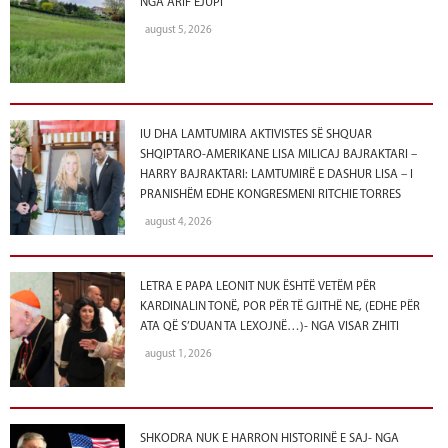
NGA ARIF EJUPI
august 5, 2026
IU DHA LAMTUMIRA AKTIVISTES SË SHQUAR
SHQIPTARO-AMERIKANE LISA MILICAJ BAJRAKTARI –
HARRY BAJRAKTARI: LAMTUMIRË E DASHUR LISA – I
PRANISHËM EDHE KONGRESMENI RITCHIE TORRES
august 4, 2026
LETRA E PAPA LEONIT NUK ËSHTË VETËM PËR
KARDINALIN TONË, POR PËR TË GJITHË NE, (EDHE PËR
ATA QË S’DUAN TA LEXOJNË…)- NGA VISAR ZHITI
august 1, 2026
SHKODRA NUK E HARRON HISTORINË E SAJ- NGA