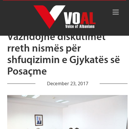
Tag Archive: diplomatët
Vazhdojnë diskutimet
rreth nismës për
shfuqizimin e Gjykatës së
Posaçme
December 23, 2017