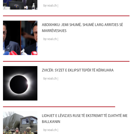
by voal.ch |
ABDIXHIKU: JEMI SHUMË, SHUMË LARG ARRITJES SË
MARRËVESHJES
by voal.ch |
ZVICËR: SYZET E EKLIPSIT TEPËR TË KËRKUARA
by voal.ch |
LIDHJET E LËVIZJES RUSE TË EKSTREMIT TË DJATHTË ME
BALLKANIN
by voal.ch |