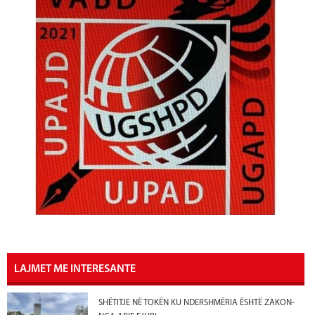
LAJMET ME INTERESANTE
SHËTITJE NË TOKËN KU NDERSHMËRIA ËSHTË ZAKON-