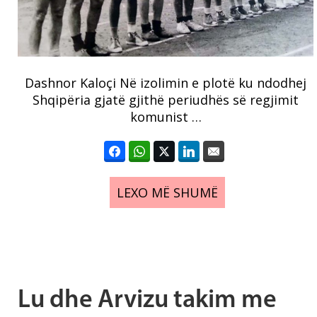
Dashnor Kaloçi Në izolimin e plotë ku ndodhej
Shqipëria gjatë gjithë periudhës së regjimit
komunist …
LEXO MË SHUMË
Lu dhe Arvizu takim me