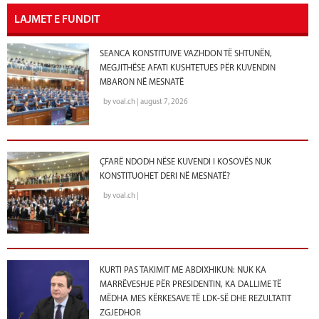
LAJMET E FUNDIT
SEANCA KONSTITUIVE VAZHDON TË SHTUNËN,
MEGJITHËSE AFATI KUSHTETUES PËR KUVENDIN
MBARON NË MESNATË
by voal.ch | august 7, 2026
ÇFARË NDODH NËSE KUVENDI I KOSOVËS NUK
KONSTITUOHET DERI NË MESNATË?
by voal.ch |
KURTI PAS TAKIMIT ME ABDIXHIKUN: NUK KA
MARRËVESHJE PËR PRESIDENTIN, KA DALLIME TË
MËDHA MES KËRKESAVE TË LDK-SË DHE REZULTATIT
ZGJEDHOR