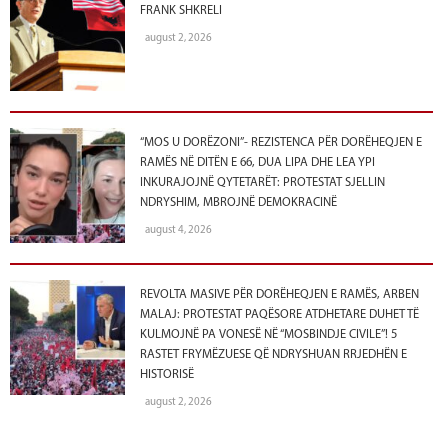
FRANK SHKRELI
august 2, 2026
“MOS U DORËZONI”- REZISTENCA PËR DORËHEQJEN E
RAMËS NË DITËN E 66, DUA LIPA DHE LEA YPI
INKURAJOJNË QYTETARËT: PROTESTAT SJELLIN
NDRYSHIM, MBROJNË DEMOKRACINË
august 4, 2026
REVOLTA MASIVE PËR DORËHEQJEN E RAMËS, ARBEN
MALAJ: PROTESTAT PAQËSORE ATDHETARE DUHET TË
KULMOJNË PA VONESË NË “MOSBINDJE CIVILE”! 5
RASTET FRYMËZUESE QË NDRYSHUAN RRJEDHËN E
HISTORISË
august 2, 2026