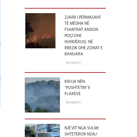
ZJARR I PËRMASAVE
TË MËDHA NË
FSHATRAT ANDON
POÇI DHE
HUNDËKUQ- NË
RREZIK DHE ZONAT E
BANUARA
by voal.ch |
KRUJA NËN
“PUSHTETIN” E
FLAKËVE
by voal.ch |
NJË VIT NGA SULMI
SHTETËROR NDAJ