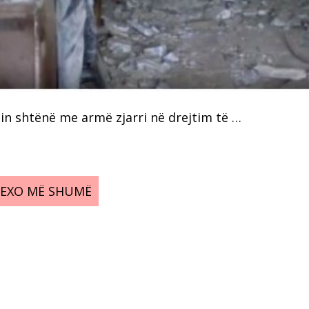
shin shtënë me armë zjarri në drejtim të …
LEXO MË SHUMË