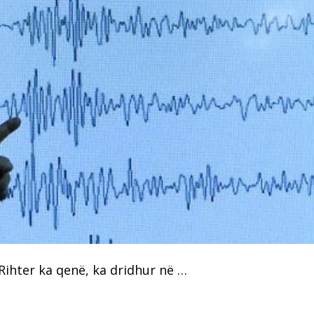
Rihter ka qenë, ka dridhur në …