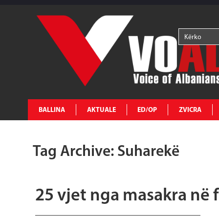
BALLINA
AKTUALE
ED/OP
ZVICRA
Tag Archive: Suharekë
25 vjet nga masakra në 