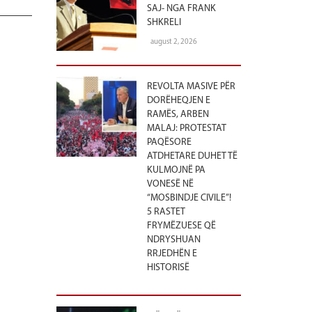
SAJ- NGA FRANK
SHKRELI
august 2, 2026
REVOLTA MASIVE PËR
DORËHEQJEN E
RAMËS, ARBEN
MALAJ: PROTESTAT
PAQËSORE
ATDHETARE DUHET TË
KULMOJNË PA
VONESË NË
“MOSBINDJE CIVILE”!
5 RASTET
FRYMËZUESE QË
NDRYSHUAN
RRJEDHËN E
HISTORISË