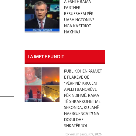
A ËSHTË RAMA
PARTNER I
BESUESHËM PËR
UASHINGTONIN?-
NGA KASTRIOT
HAXHIAJ
LAJMET E FUNDIT
PUBLIKOHEN PAMJET
E FLAKËVE QË
“PËRPINË” KRUJËN!
APELI I BANORËVE
PËR NDIHMË: RAMA
TË SHKARKOHET ME
SEKONDA, KU JANË
EMERGJENCAT?! NA
DOGJI DHE
SHKATËRROI
by voal.ch | august 9, 2026