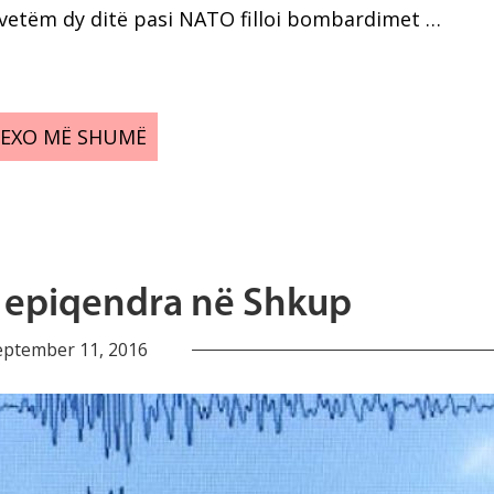
 vetëm dy ditë pasi NATO filloi bombardimet …
LEXO MË SHUMË
 epiqendra në Shkup
eptember 11, 2016