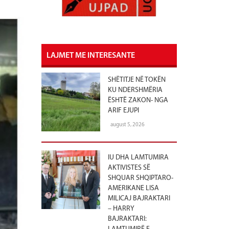
LAJMET ME INTERESANTE
SHËTITJE NË TOKËN
KU NDERSHMËRIA
ËSHTË ZAKON- NGA
ARIF EJUPI
august 5, 2026
IU DHA LAMTUMIRA
AKTIVISTES SË
SHQUAR SHQIPTARO-
AMERIKANE LISA
MILICAJ BAJRAKTARI
– HARRY
BAJRAKTARI: