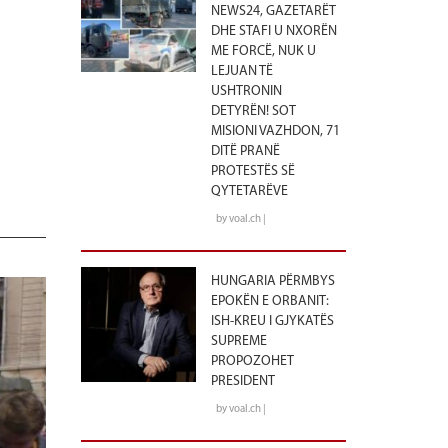
NEWS24, GAZETARËT
DHE STAFI U NXORËN
ME FORCË, NUK U
LEJUAN TË
USHTRONIN
DETYRËN! SOT
MISIONI VAZHDON, 71
DITË PRANË
PROTESTËS SË
QYTETARËVE
by voal.ch |
HUNGARIA PËRMBYS
EPOKËN E ORBANIT:
ISH-KREU I GJYKATËS
SUPREME
PROPOZOHET
PRESIDENT
by voal.ch |