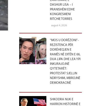
LAMTUMIRË E
DASHUR LISA – I
PRANISHËM EDHE
KONGRESMENI
RITCHIE TORRES
august 4, 2026
“MOS U DORËZONI”-
REZISTENCA PËR
DORËHEQJEN E
RAMËS NË DITËN E 66,
DUA LIPA DHE LEA YPI
INKURAJOJNË
QYTETARËT:
PROTESTAT SJELLIN
NDRYSHIM, MBROJNË
DEMOKRACINË
SHKODRA NUK E
HARRON HISTORINË E