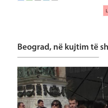
Beograd, në kujtim të s