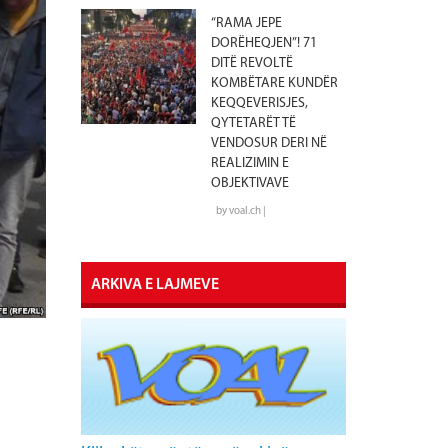
“RAMA JEPE
DORËHEQJEN”! 71
DITË REVOLTË
KOMBËTARE KUNDËR
KEQQEVERISJES,
QYTETARËT TË
VENDOSUR DERI NË
REALIZIMIN E
OBJEKTIVAVE
by voal.ch |
ARKIVA E LAJMEVE