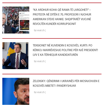
“KA ARDHUR KOHA QË RAMA TË LARGOHET!” –
PROTESTA NË DITËN E 70, PROFESORI I NJOHUR
AMERIKAN STEVE HANKE: SHQIPTARËT VIJOJNË
REVOLTËN KUNDËR KORRUPSIONIT
by voal.ch |
TENSIONET NË KUVENDIN E KOSOVËS, KURTI: PO
KËRKOJ MARRËVESHJE POLITIKE PËR NJË PRESIDENT!
LVV E KA TËRHEQUR KANDIDATURËN
by voal.ch |
ZELENSKY: QËNDRIMI I UKRAINËS PËR MOSNJOHJEN E
KOSOVËS MBETET I PANDRYSHUAR
by voal.ch |