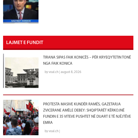
LAJMET E FUNDIT
TIRANA SIPAS FAIK KONICËS – PËR KRYEQYTETIN TONË
NGA FAIK KONICA
by voal.ch | august 8, 2026
PROTESTA MASIVE KUNDËR RAMËS, GAZETARJA
ZVICERANE AMÈLE DEBEY: SHQIPTARËT KËRKOJNË
FUNDIN E 35 VITEVE PUSHTET NË DUART E TË NJËJTËVE
EMRA
by voal.ch |