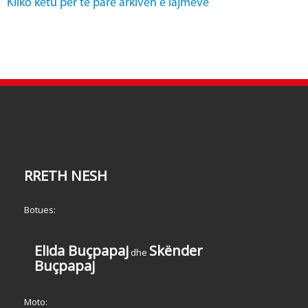
Kliko këtu për të parë arkivën e lajmeve
RRETH NESH
Botues:
Elida Buçpapaj
Skënder
dhe
Buçpapaj
Moto: