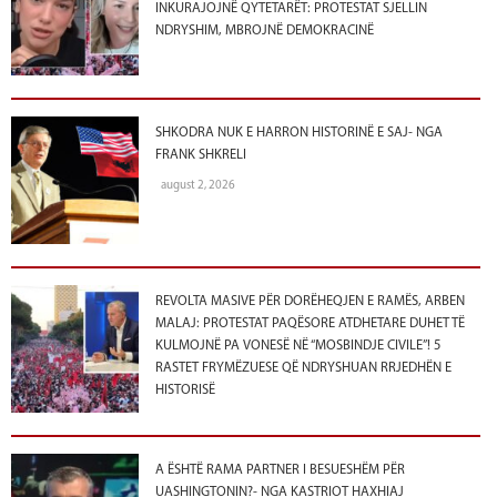
INKURAJOJNË QYTETARËT: PROTESTAT SJELLIN
NDRYSHIM, MBROJNË DEMOKRACINË
SHKODRA NUK E HARRON HISTORINË E SAJ- NGA
FRANK SHKRELI
august 2, 2026
REVOLTA MASIVE PËR DORËHEQJEN E RAMËS, ARBEN
MALAJ: PROTESTAT PAQËSORE ATDHETARE DUHET TË
KULMOJNË PA VONESË NË “MOSBINDJE CIVILE”! 5
RASTET FRYMËZUESE QË NDRYSHUAN RRJEDHËN E
HISTORISË
A ËSHTË RAMA PARTNER I BESUESHËM PËR
UASHINGTONIN?- NGA KASTRIOT HAXHIAJ