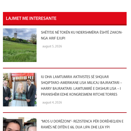
LAJMET ME INTERESANTE
SHËTITJE NË TOKËN KU NDERSHMËRIA ËSHTË ZAKON-
NGA ARIF EJUPI
august 5, 2026
IU DHA LAMTUMIRA AKTIVISTES SË SHQUAR
SHQIPTARO-AMERIKANE LISA MILICAJ BAJRAKTARI –
HARRY BAJRAKTARI: LAMTUMIRË E DASHUR LISA – I
PRANISHËM EDHE KONGRESMENI RITCHIE TORRES
august 4, 2026
“MOS U DORËZONI”- REZISTENCA PËR DORËHEQJEN E
RAMËS NË DITËN E 66, DUA LIPA DHE LEA YPI