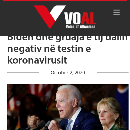
Tag Archive: negativ
Biden dhe gruaja e tij dalin
negativ në testin e
koronavirusit
October 2, 2020