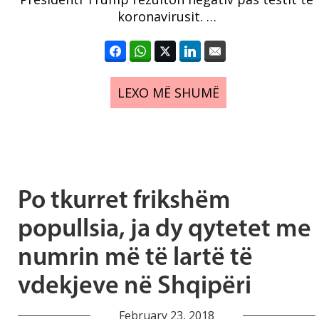
koronavirusit. …
LEXO MË SHUMË
Po tkurret frikshëm
popullsia, ja dy qytetet me
numrin më të lartë të
vdekjeve në Shqipëri
February 23, 2018