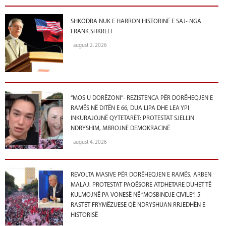
SHKODRA NUK E HARRON HISTORINË E SAJ- NGA
FRANK SHKRELI
august 2, 2026
“MOS U DORËZONI”- REZISTENCA PËR DORËHEQJEN E
RAMËS NË DITËN E 66, DUA LIPA DHE LEA YPI
INKURAJOJNË QYTETARËT: PROTESTAT SJELLIN
NDRYSHIM, MBROJNË DEMOKRACINË
august 4, 2026
REVOLTA MASIVE PËR DORËHEQJEN E RAMËS, ARBEN
MALAJ: PROTESTAT PAQËSORE ATDHETARE DUHET TË
KULMOJNË PA VONESË NË “MOSBINDJE CIVILE”! 5
RASTET FRYMËZUESE QË NDRYSHUAN RRJEDHËN E
HISTORISË