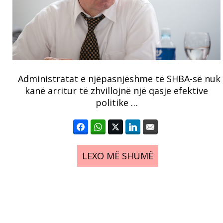
Administratat e njëpasnjëshme të SHBA-së nuk
kanë arritur të zhvillojnë një qasje efektive
politike …
LEXO MË SHUMË