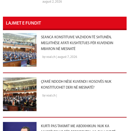
august 2, 2026
LAJMET E FUNDIT
SEANCA KONSTITUIVE VAZHDON TË SHTUNËN,
MEGJITHËSE AFATI KUSHTETUES PËR KUVENDIN
MBARON NË MESNATË
by voal.ch | august 7, 2026
ÇFARË NDODH NËSE KUVENDI I KOSOVËS NUK
KONSTITUOHET DERI NË MESNATË?
by voal.ch |
KURTI PAS TAKIMIT ME ABDIXHIKUN: NUK KA