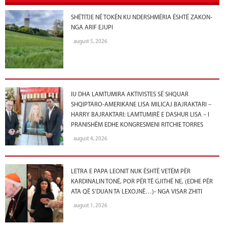
SHËTITJE NË TOKËN KU NDERSHMËRIA ËSHTË ZAKON-
NGA ARIF EJUPI
august 5, 2026
IU DHA LAMTUMIRA AKTIVISTES SË SHQUAR
SHQIPTARO-AMERIKANE LISA MILICAJ BAJRAKTARI –
HARRY BAJRAKTARI: LAMTUMIRË E DASHUR LISA – I
PRANISHËM EDHE KONGRESMENI RITCHIE TORRES
august 4, 2026
LETRA E PAPA LEONIT NUK ËSHTË VETËM PËR
KARDINALIN TONË, POR PËR TË GJITHË NE, (EDHE PËR
ATA QË S’DUAN TA LEXOJNË…)- NGA VISAR ZHITI
august 1, 2026