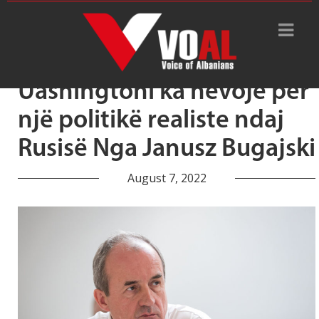
Tag Archive: kërcënimi rus
Uashingtoni ka nevojë për
një politikë realiste ndaj
Rusisë Nga Janusz Bugajski
August 7, 2022