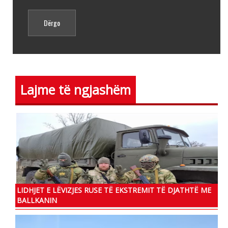
Lajme të ngjashëm
LIDHJET E LËVIZJES RUSE TË EKSTREMIT TË DJATHTË ME
BALLKANIN