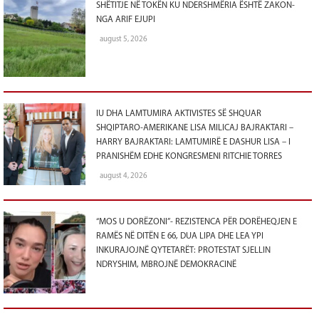
SHËTITJE NË TOKËN KU NDERSHMËRIA ËSHTË ZAKON-
NGA ARIF EJUPI
august 5, 2026
IU DHA LAMTUMIRA AKTIVISTES SË SHQUAR
SHQIPTARO-AMERIKANE LISA MILICAJ BAJRAKTARI –
HARRY BAJRAKTARI: LAMTUMIRË E DASHUR LISA – I
PRANISHËM EDHE KONGRESMENI RITCHIE TORRES
august 4, 2026
“MOS U DORËZONI”- REZISTENCA PËR DORËHEQJEN E
RAMËS NË DITËN E 66, DUA LIPA DHE LEA YPI
INKURAJOJNË QYTETARËT: PROTESTAT SJELLIN
NDRYSHIM, MBROJNË DEMOKRACINË