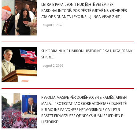
LETRA E PAPA LEONIT NUK ËSHTË VETËM PËR
KARDINALIN TONË, POR PËR TË GJITHË NE, (EDHE PËR
ATA QË S’DUAN TA LEXOJNË…)- NGA VISAR ZHITI
august 1, 2026
SHKODRA NUK E HARRON HISTORINË E SAJ- NGA FRANK
SHKRELI
august 2, 2026
REVOLTA MASIVE PËR DORËHEQJEN E RAMËS, ARBEN
MALAJ: PROTESTAT PAQËSORE ATDHETARE DUHET TË
KULMOJNË PA VONESË NË “MOSBINDJE CIVILE”! 5
RASTET FRYMËZUESE QË NDRYSHUAN RRJEDHËN E
HISTORISË