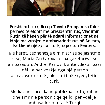
Presidenti turk, Recep Tayyip Erdogan ka folur
përmes telefonit me presidentin rus, Vladimir
Putin të hënën për të ndarë informacionet në
lidhje me vrasjen e ambasadorit rus në Ankara,
ka thënë një zyrtar turk, raporton Reuters.
Më herët, zëdhënësja e ministrisë së Jashtme
ruse, Maria Zakharova u tha gazetarëve se
ambasadori, Andrei Karlov, kishte vdekur pasi
u qëllua për vdekje nga një person i
armatosur në një galeri arti në kryeqytetin
turk.
Mediat në Turqi kanë publikuar fotografinë
dhe emrin e personit që qëlloi për vdekje
ambasadorin rus në Turqi.