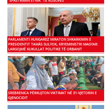
“SPASTRIMIN ETNIK” TË KOSOVËS
PARLAMENTI HUNGAREZ MIRATON SHKARKIMIN E
PRESIDENTIT TAMÁS SULYOK, KRYEMINISTRI MAGYAR:
LARGOJMË KUKULLAT POLITIKE TË ORBANIT
SREBRENICA PËRKUJTON VIKTIMAT NË 31-VJETORIN E
GJENOCIDIT