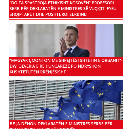
“DO TA SPASTROJA ETNIKISHT KOSOVËN” PROFESORI
SERB PËR DEKLARATËN E MINISTRES SË VUÇIÇIT: FYEU
SHQIPTARËT DHE POSHTËROI SERBINË!
“MAGYAR ÇMONTON ME SHPEJTËSI SHTETIN E ORBANIT”-
DW: QEVERIA E RE HUNGAREZE PO NDRYSHON
KUSHTETUTËN RRËNJËSISHT
BE-JA DËNON DEKLARATËN E MINISTRES SERBE PËR