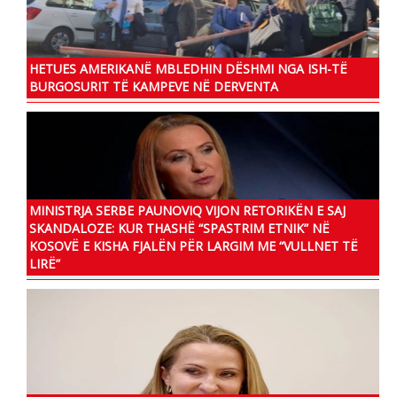
HETUES AMERIKANË MBLEDHIN DËSHMI NGA ISH-TË
BURGOSURIT TË KAMPEVE NË DERVENTA
MINISTRJA SERBE PAUNOVIQ VIJON RETORIKËN E SAJ
SKANDALOZE: KUR THASHË “SPASTRIM ETNIK” NË
KOSOVË E KISHA FJALËN PËR LARGIM ME “VULLNET TË
LIRË”