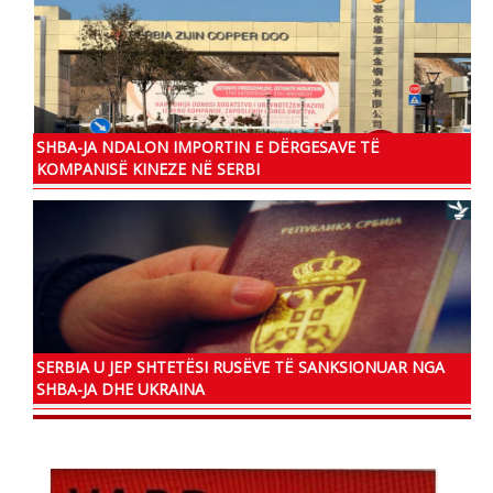
SHBA-JA NDALON IMPORTIN E DËRGESAVE TË
KOMPANISË KINEZE NË SERBI
SERBIA U JEP SHTETËSI RUSËVE TË SANKSIONUAR NGA
SHBA-JA DHE UKRAINA