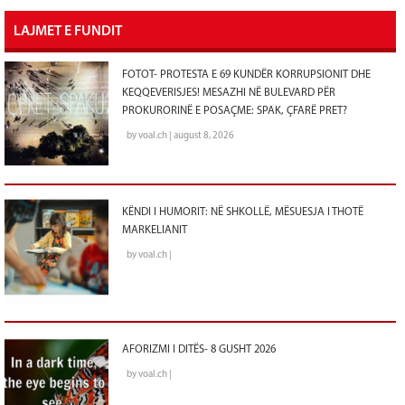
LAJMET E FUNDIT
FOTOT- PROTESTA E 69 KUNDËR KORRUPSIONIT DHE
KEQQEVERISJES! MESAZHI NË BULEVARD PËR
PROKURORINË E POSAÇME: SPAK, ÇFARË PRET?
by voal.ch | august 8, 2026
KËNDI I HUMORIT: NË SHKOLLË, MËSUESJA I THOTË
MARKELIANIT
by voal.ch |
AFORIZMI I DITËS- 8 GUSHT 2026
by voal.ch |