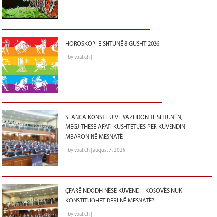
HOROSKOPI E SHTUNË 8 GUSHT 2026
by voal.ch |
SEANCA KONSTITUIVE VAZHDON TË SHTUNËN,
MEGJITHËSE AFATI KUSHTETUES PËR KUVENDIN
MBARON NË MESNATË
by voal.ch | august 7, 2026
ÇFARË NDODH NËSE KUVENDI I KOSOVËS NUK
KONSTITUOHET DERI NË MESNATË?
by voal.ch |