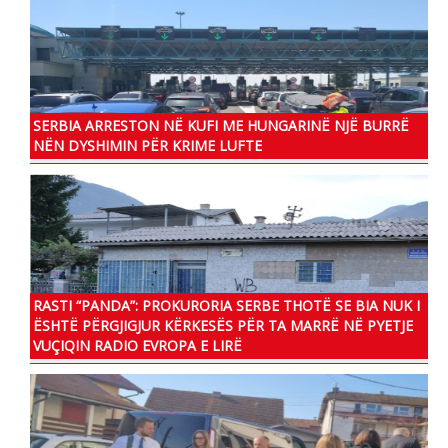
SERBIA ARRESTON NË KUFI ME HUNGARINË NJË BURRË
NËN DYSHIMIN PËR KRIME LUFTE
RASTI “PANDA”: PROKURORIA SERBE THOTË SE BIA NUK I
ËSHTË PËRGJIGJUR KËRKESËS PËR TA MARRË NË PYETJE
VUÇIQIN RADIO EVROPA E LIRË