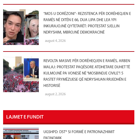
“MOS U DORËZONI”- REZISTENCA PËR DORËHEQJEN E
RAMËS NË DITËN E 66, DUA LIPA DHE LEA YPI
INKURAJOJNË QYTETARËT: PROTESTAT SJELLIN
NDRYSHIM, MBROJNË DEMOKRACINË
august 4, 2026
REVOLTA MASIVE PËR DORËHEQJEN E RAMËS, ARBEN
MALAJ: PROTESTAT PAQËSORE ATDHETARE DUHET TË
KULMOJNË PA VONESË NË “MOSBINDJE CIVILE”! 5
RASTET FRYMËZUESE QË NDRYSHUAN RRJEDHËN E
HISTORISË
august 2, 2026
LAJMET E FUNDIT
UGSHPD: DST* SI FORMË E PATRONAZHIMIT
EKONOMIK