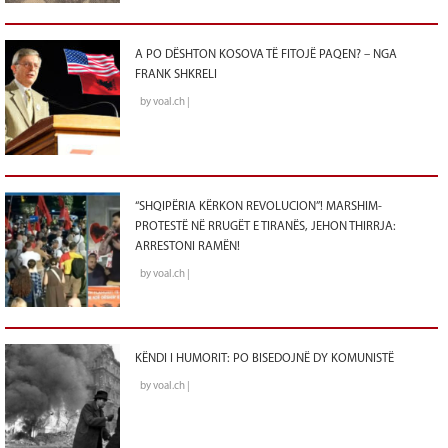
A PO DËSHTON KOSOVA TË FITOJË PAQEN? – NGA
FRANK SHKRELI
by voal.ch |
“SHQIPËRIA KËRKON REVOLUCION”! MARSHIM-
PROTESTË NË RRUGËT E TIRANËS, JEHON THIRRJA:
ARRESTONI RAMËN!
by voal.ch |
KËNDI I HUMORIT: PO BISEDOJNË DY KOMUNISTË
by voal.ch |