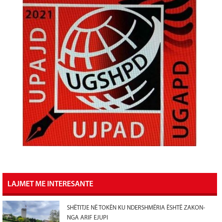
LAJMET ME INTERESANTE
SHËTITJE NË TOKËN KU NDERSHMËRIA ËSHTË ZAKON-
NGA ARIF EJUPI