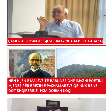
ÇAMËRIA SI PSIKOLOGJI SOCIALE- NGA ALBERT HABAZAJ
NËN HIJEN E MALEVE TË BABUNËS DHE IMAZHI POETIK I
MJEDËS PËR BREZIN E PASHALLARËVE QË NUK BËNË
DOT SHQIPËRINË- NGA DORIAN KOÇI