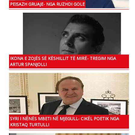
PEISAZH GRUAJE- NGA RUZHDI GOLE
IKONA E ZOJЁS SЁ KЁSHILLIT TЁ MIRЁ- TREGIM NGA
ARTUR SPANJOLLI
SYRI I NËNËS MBETI NË MJEGULL- CIKËL POETIK NGA
KRISTAQ TURTULLI