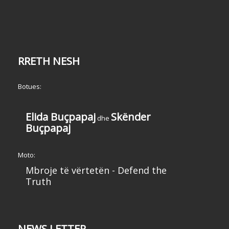
RRETH NESH
Botues:
Elida Buçpapaj
Skënder
dhe
Buçpapaj
Moto:
Mbroje të vërtetën - Defend the
Truth
NEWS LETTER