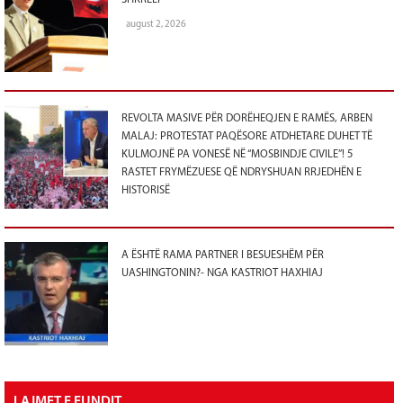
SHKRELI
august 2, 2026
REVOLTA MASIVE PËR DORËHEQJEN E RAMËS, ARBEN
MALAJ: PROTESTAT PAQËSORE ATDHETARE DUHET TË
KULMOJNË PA VONESË NË “MOSBINDJE CIVILE”! 5
RASTET FRYMËZUESE QË NDRYSHUAN RRJEDHËN E
HISTORISË
A ËSHTË RAMA PARTNER I BESUESHËM PËR
UASHINGTONIN?- NGA KASTRIOT HAXHIAJ
LAJMET E FUNDIT