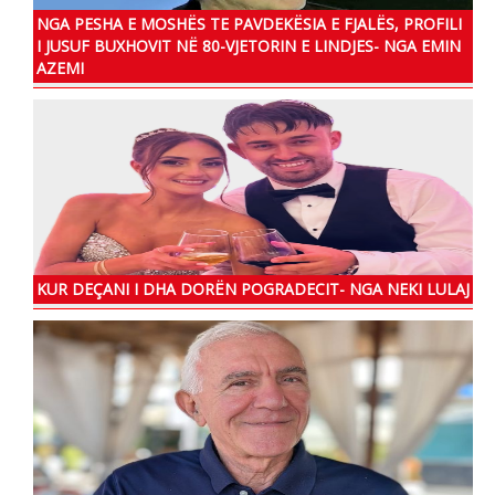
NGA PESHA E MOSHËS TE PAVDEKËSIA E FJALËS, PROFILI
I JUSUF BUXHOVIT NË 80-VJETORIN E LINDJES- NGA EMIN
AZEMI
KUR DEÇANI I DHA DORËN POGRADECIT- NGA NEKI LULAJ