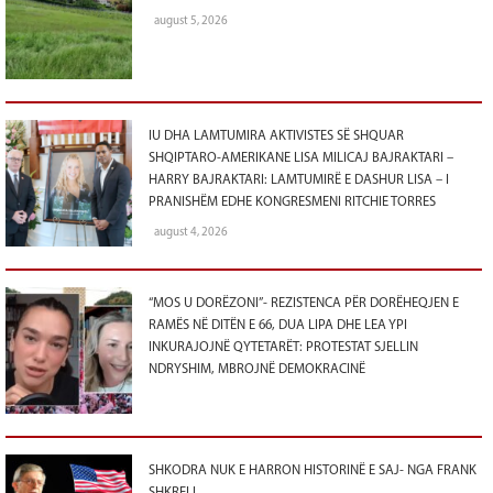
august 5, 2026
IU DHA LAMTUMIRA AKTIVISTES SË SHQUAR
SHQIPTARO-AMERIKANE LISA MILICAJ BAJRAKTARI –
HARRY BAJRAKTARI: LAMTUMIRË E DASHUR LISA – I
PRANISHËM EDHE KONGRESMENI RITCHIE TORRES
august 4, 2026
“MOS U DORËZONI”- REZISTENCA PËR DORËHEQJEN E
RAMËS NË DITËN E 66, DUA LIPA DHE LEA YPI
INKURAJOJNË QYTETARËT: PROTESTAT SJELLIN
NDRYSHIM, MBROJNË DEMOKRACINË
SHKODRA NUK E HARRON HISTORINË E SAJ- NGA FRANK