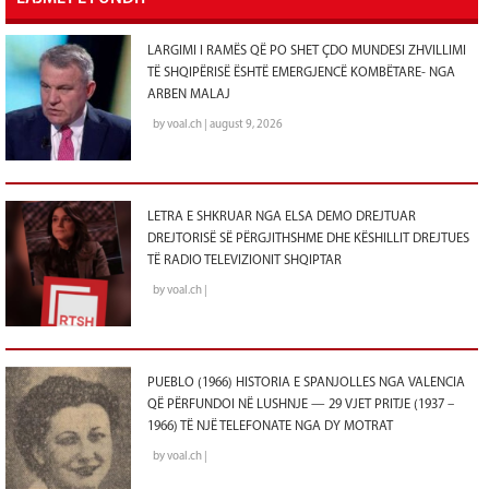
LARGIMI I RAMËS QË PO SHET ÇDO MUNDESI ZHVILLIMI
TË SHQIPËRISË ËSHTË EMERGJENCË KOMBËTARE- NGA
ARBEN MALAJ
by voal.ch | august 9, 2026
LETRA E SHKRUAR NGA ELSA DEMO DREJTUAR
DREJTORISË SË PËRGJITHSHME DHE KËSHILLIT DREJTUES
TË RADIO TELEVIZIONIT SHQIPTAR
by voal.ch |
PUEBLO (1966) HISTORIA E SPANJOLLES NGA VALENCIA
QË PËRFUNDOI NË LUSHNJE — 29 VJET PRITJE (1937 –
1966) TË NJË TELEFONATE NGA DY MOTRAT
by voal.ch |