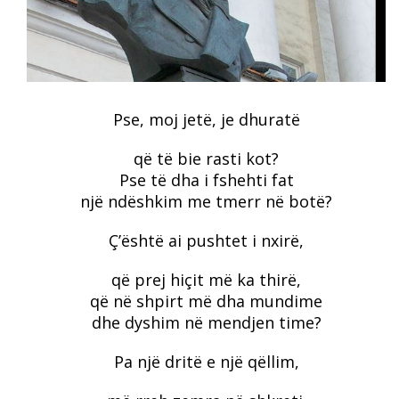
Pse, moj jetë, je dhuratë
që të bie rasti kot?
Pse të dha i fshehti fat
një ndëshkim me tmerr në botë?
Ç’është ai pushtet i nxirë,
që prej hiçit më ka thirë,
që në shpirt më dha mundime
dhe dyshim në mendjen time?
Pa një dritë e një qëllim,