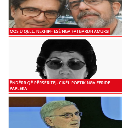
MOS U QELL, NEXHIP!- ESÉ NGA FATBARDH AMURSI
ËNDËRR QË PËRSËRITEJ- CIKËL POETIK NGA FERIDE
PAPLEKA