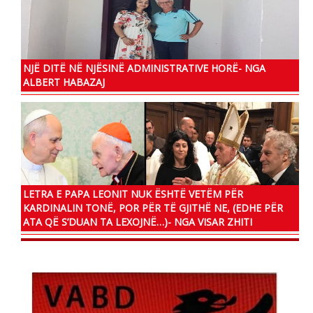
NJË DITË NË NJËSINË ADMINISTRATIVE HORË- NGA
ALBERT HABAZAJ
LETRA E PAPA LEONIT NUK ËSHTË VETËM PËR
KARDINALIN TONË, POR PËR TË GJITHË NE, (EDHE PËR
ATA QË S’DUAN TA LEXOJNË…)- NGA VISAR ZHITI