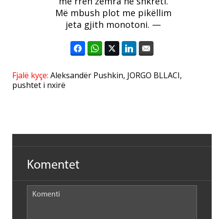
më rreh zemra në shkreti.
Më mbush plot me pikëllim
jeta gjith monotoni. —
Fjalë kyçe:
Aleksandër Pushkin
,
JORGO BLLACI
,
pushtet i nxirë
Komentet