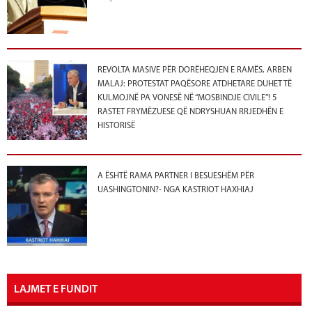
REVOLTA MASIVE PËR DORËHEQJEN E RAMËS, ARBEN
MALAJ: PROTESTAT PAQËSORE ATDHETARE DUHET TË
KULMOJNË PA VONESË NË “MOSBINDJE CIVILE”! 5
RASTET FRYMËZUESE QË NDRYSHUAN RRJEDHËN E
HISTORISË
A ËSHTË RAMA PARTNER I BESUESHËM PËR
UASHINGTONIN?- NGA KASTRIOT HAXHIAJ
LAJMET E FUNDIT