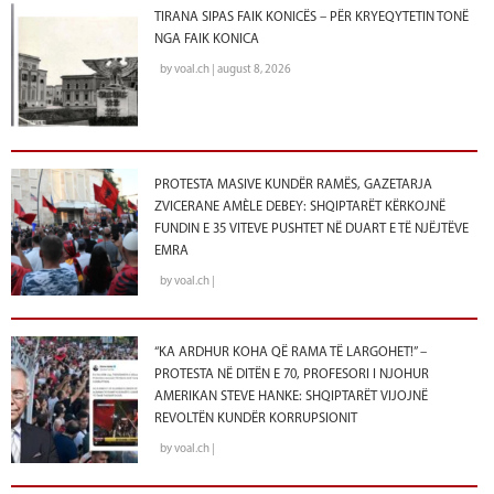
TIRANA SIPAS FAIK KONICËS – PËR KRYEQYTETIN TONË
NGA FAIK KONICA
by voal.ch | august 8, 2026
PROTESTA MASIVE KUNDËR RAMËS, GAZETARJA
ZVICERANE AMÈLE DEBEY: SHQIPTARËT KËRKOJNË
FUNDIN E 35 VITEVE PUSHTET NË DUART E TË NJËJTËVE
EMRA
by voal.ch |
“KA ARDHUR KOHA QË RAMA TË LARGOHET!” –
PROTESTA NË DITËN E 70, PROFESORI I NJOHUR
AMERIKAN STEVE HANKE: SHQIPTARËT VIJOJNË
REVOLTËN KUNDËR KORRUPSIONIT
by voal.ch |