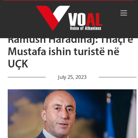
Tag Archive: turistë në UÇK
Ramush Haradinaj: Thaçi e
Mustafa ishin turistë në
UÇK
July 25, 2023