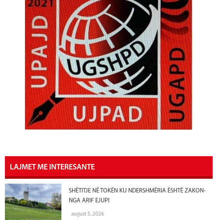
LAJMET ME INTERESANTE
SHËTITJE NË TOKËN KU NDERSHMËRIA ËSHTË ZAKON-
NGA ARIF EJUPI
august 5, 2026