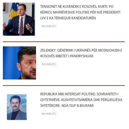
TENSIONET NË KUVENDIN E KOSOVËS, KURTI: PO
KËRKOJ MARRËVESHJE POLITIKE PËR NJË PRESIDENT!
LVV E KA TËRHEQUR KANDIDATURËN
by voal.ch |
ZELENSKY: QËNDRIMI I UKRAINËS PËR MOSNJOHJEN E
KOSOVËS MBETET I PANDRYSHUAR
by voal.ch |
REPUBLIKA MBI INTERESAT POLITIKE: SOVRANITETI I
QYTETARËVE, KUSHTETUTSHMËRIA DHE PËRGJEGJËSIA
SHTETËRORE- NGA ISUF B.BAJRAMI
by voal.ch |