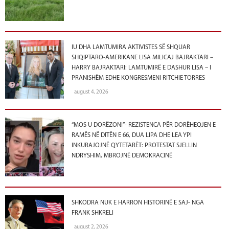
IU DHA LAMTUMIRA AKTIVISTES SË SHQUAR
SHQIPTARO-AMERIKANE LISA MILICAJ BAJRAKTARI –
HARRY BAJRAKTARI: LAMTUMIRË E DASHUR LISA – I
PRANISHËM EDHE KONGRESMENI RITCHIE TORRES
august 4, 2026
“MOS U DORËZONI”- REZISTENCA PËR DORËHEQJEN E
RAMËS NË DITËN E 66, DUA LIPA DHE LEA YPI
INKURAJOJNË QYTETARËT: PROTESTAT SJELLIN
NDRYSHIM, MBROJNË DEMOKRACINË
SHKODRA NUK E HARRON HISTORINË E SAJ- NGA
FRANK SHKRELI
august 2, 2026