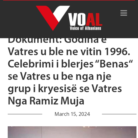
Tag Archive: shtëpia e Vatrës
Dokument: Godina e
Vatres u ble ne vitin 1996.
Celebrimi i blerjes “Benas“
se Vatres u be nga nje
grup i kryesisë se Vatres
Nga Ramiz Muja
March 15, 2024