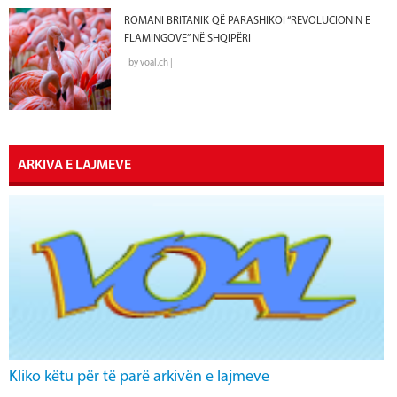
ROMANI BRITANIK QË PARASHIKOI “REVOLUCIONIN E
FLAMINGOVE” NË SHQIPËRI
by voal.ch |
ARKIVA E LAJMEVE
Kliko këtu për të parë arkivën e lajmeve