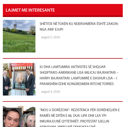
LAJMET ME INTERESANTE
SHËTITJE NË TOKËN KU NDERSHMËRIA ËSHTË ZAKON-
NGA ARIF EJUPI
august 5, 2026
IU DHA LAMTUMIRA AKTIVISTES SË SHQUAR
SHQIPTARO-AMERIKANE LISA MILICAJ BAJRAKTARI –
HARRY BAJRAKTARI: LAMTUMIRË E DASHUR LISA – I
PRANISHËM EDHE KONGRESMENI RITCHIE TORRES
august 4, 2026
“MOS U DORËZONI”- REZISTENCA PËR DORËHEQJEN E
RAMËS NË DITËN E 66, DUA LIPA DHE LEA YPI
INKURAJOJNË QYTETARËT: PROTESTAT SJELLIN