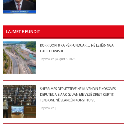
LAJMET E FUNDIT
KORRIDORI 8 KA PËRFUNDUAR… NË LETËR- NGA
LUTFI DERVISHI
by voal.ch | august 8, 2026
SHERR MES DEPUTETËVE NË KUVENDIN E KOSOVËS –
DEPUTETJA E AAK GJUAN ME VEZË DREJT KURTIT!
TENSIONE NË SEANCËN KONSTITUIVE
by voal.ch |