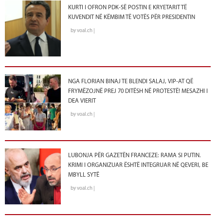
KURTI I OFRON PDK-SË POSTIN E KRYETARIT TË
KUVENDIT NË KËMBIM TË VOTËS PËR PRESIDENTIN
by voal.ch |
NGA FLORIAN BINAJ TE BLENDI SALAJ, VIP-AT QË
FRYMËZOJNË PREJ 70 DITËSH NË PROTESTË! MESAZHI I
DEA VIERIT
by voal.ch |
LUBONJA PËR GAZETËN FRANCEZE: RAMA SI PUTIN.
KRIMI I ORGANIZUAR ËSHTË INTEGRUAR NË QEVERI, BE
MBYLL SYTË
by voal.ch |