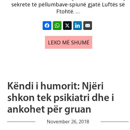
sekrete të pëllumbave-spiunë gjatë Luftës së
Ftohtë. …
LEXO MË SHUMË
Këndi i humorit: Njëri
shkon tek psikiatri dhe i
ankohet për gruan
November 26, 2018