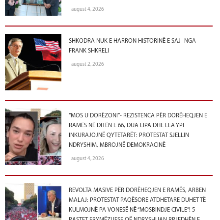
august 4, 2026
SHKODRA NUK E HARRON HISTORINË E SAJ- NGA
FRANK SHKRELI
august 2, 2026
“MOS U DORËZONI”- REZISTENCA PËR DORËHEQJEN E
RAMËS NË DITËN E 66, DUA LIPA DHE LEA YPI
INKURAJOJNË QYTETARËT: PROTESTAT SJELLIN
NDRYSHIM, MBROJNË DEMOKRACINË
august 4, 2026
REVOLTA MASIVE PËR DORËHEQJEN E RAMËS, ARBEN
MALAJ: PROTESTAT PAQËSORE ATDHETARE DUHET TË
KULMOJNË PA VONESË NË “MOSBINDJE CIVILE”! 5
RASTET FRYMËZUESE QË NDRYSHUAN RRJEDHËN E