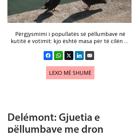
Përgjysmimi i popullatës së pëllumbave në
kutitë e votimit: kjo është masa për të cilën …
LEXO MË SHUMË
Delémont: Gjuetia e
pëllumbave me dron