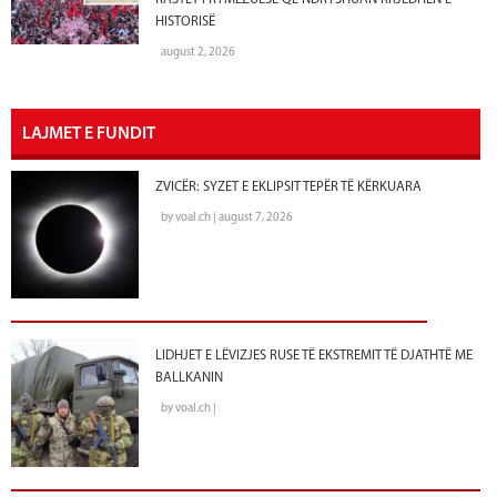
HISTORISË
august 2, 2026
LAJMET E FUNDIT
ZVICËR: SYZET E EKLIPSIT TEPËR TË KËRKUARA
by voal.ch | august 7, 2026
LIDHJET E LËVIZJES RUSE TË EKSTREMIT TË DJATHTË ME
BALLKANIN
by voal.ch |