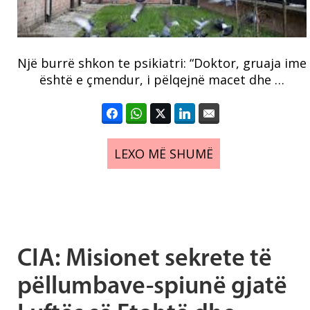
Një burrë shkon te psikiatri: “Doktor, gruaja ime
është e çmendur, i pëlqejnë macet dhe …
LEXO MË SHUMË
CIA: Misionet sekrete të
pëllumbave-spiunë gjatë