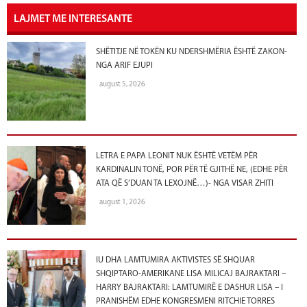
LAJMET ME INTERESANTE
SHËTITJE NË TOKËN KU NDERSHMËRIA ËSHTË ZAKON-
NGA ARIF EJUPI
august 5, 2026
LETRA E PAPA LEONIT NUK ËSHTË VETËM PËR
KARDINALIN TONË, POR PËR TË GJITHË NE, (EDHE PËR
ATA QË S’DUAN TA LEXOJNË…)- NGA VISAR ZHITI
august 1, 2026
IU DHA LAMTUMIRA AKTIVISTES SË SHQUAR
SHQIPTARO-AMERIKANE LISA MILICAJ BAJRAKTARI –
HARRY BAJRAKTARI: LAMTUMIRË E DASHUR LISA – I
PRANISHËM EDHE KONGRESMENI RITCHIE TORRES