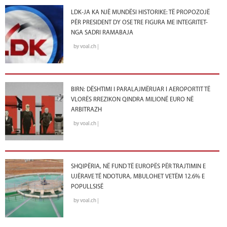
LDK-JA KA NJË MUNDËSI HISTORIKE: TË PROPOZOJË
PËR PRESIDENT DY OSE TRE FIGURA ME INTEGRITET-
NGA SADRI RAMABAJA
by voal.ch |
BIRN: DËSHTIMI I PARALAJMËRUAR I AEROPORTIT TË
VLORËS RREZIKON QINDRA MILIONË EURO NË
ARBITRAZH
by voal.ch |
SHQIPËRIA, NË FUND TË EUROPËS PËR TRAJTIMIN E
UJËRAVE TË NDOTURA, MBULOHET VETËM 12.6% E
POPULLSISË
by voal.ch |