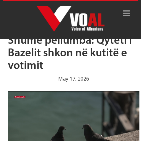
Tag Archive: pëllumbat
Shumë pëllumba: Qyteti i
Bazelit shkon në kutitë e
votimit
May 17, 2026