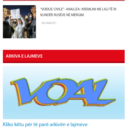
“VDEKJE CIVILE”- ANALIZA: KREMLINI ME LIGJ TË RI
KUNDËR RUSËVE NË MËRGIM
by voal.ch |
ARKIVA E LAJMEVE
Kliko këtu për të parë arkivën e lajmeve