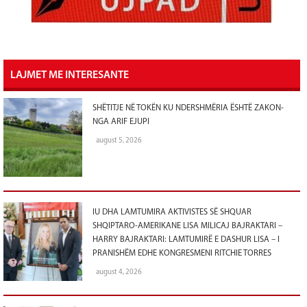
LAJMET ME INTERESANTE
SHËTITJE NË TOKËN KU NDERSHMËRIA ËSHTË ZAKON-
NGA ARIF EJUPI
august 5, 2026
IU DHA LAMTUMIRA AKTIVISTES SË SHQUAR
SHQIPTARO-AMERIKANE LISA MILICAJ BAJRAKTARI –
HARRY BAJRAKTARI: LAMTUMIRË E DASHUR LISA – I
PRANISHËM EDHE KONGRESMENI RITCHIE TORRES
august 4, 2026