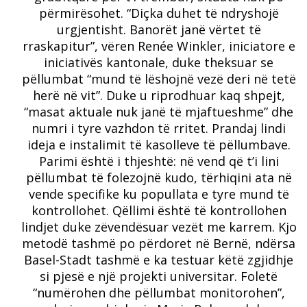
përmirësohet.
“Diçka duhet të ndryshojë
urgjentisht. Banorët janë vërtet të
rraskapitur”, vëren Renée Winkler, iniciatore e
iniciativës kantonale, duke theksuar se
pëllumbat “mund të lëshojnë vezë deri në tetë
herë në vit”. Duke u riprodhuar kaq shpejt,
“masat aktuale nuk janë të mjaftueshme” dhe
numri i tyre vazhdon të rritet.
Prandaj lindi
ideja e instalimit të kasolleve të pëllumbave.
Parimi është i thjeshtë: në vend që t’i lini
pëllumbat të folezojnë kudo, tërhiqini ata në
vende specifike ku popullata e tyre mund të
kontrollohet.
Qëllimi është të kontrollohen
lindjet duke zëvendësuar vezët me karrem.
Kjo
metodë tashmë po përdoret në Bernë, ndërsa
Basel-Stadt tashmë e ka testuar këtë zgjidhje
si pjesë e një projekti universitar.
Foletë
“numërohen dhe pëllumbat monitorohen”,