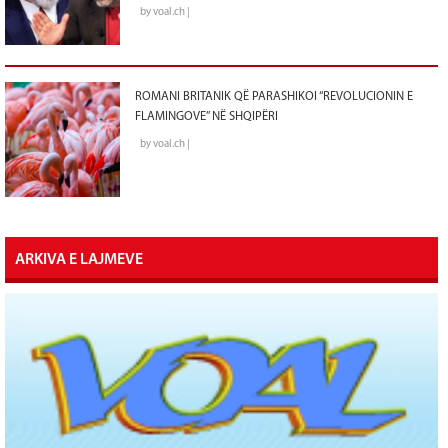
by voal.ch |
ROMANI BRITANIK QË PARASHIKOI “REVOLUCIONIN E
FLAMINGOVE” NË SHQIPËRI
by voal.ch |
ARKIVA E LAJMEVE