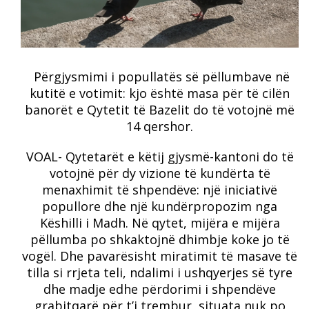
Përgjysmimi i popullatës së pëllumbave në
kutitë e votimit: kjo është masa për të cilën
banorët e Qytetit të Bazelit do të votojnë më
14 qershor.
VOAL- Qytetarët e këtij gjysmë-kantoni do të
votojnë për dy vizione të kundërta të
menaxhimit të shpendëve: një iniciativë
popullore dhe një kundërpropozim nga
Këshilli i Madh.
Në qytet, mijëra e mijëra
pëllumba po shkaktojnë dhimbje koke jo të
vogël.
Dhe pavarësisht miratimit të masave të
tilla si rrjeta teli, ndalimi i ushqyerjes së tyre
dhe madje edhe përdorimi i shpendëve
grabitqarë për t’i trembur, situata nuk po