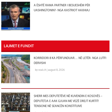
A ËSHTË RAMA PARTNER I BESUESHËM PËR
UASHINGTONIN?- NGA KASTRIOT HAXHIAJ
LAJMET E FUNDIT
KORRIDORI 8 KA PËRFUNDUAR… NË LETËR- NGA LUTFI
DERVISHI
by voal.ch | august 8, 2026
SHERR MES DEPUTETËVE NË KUVENDIN E KOSOVËS –
DEPUTETJA E AAK GJUAN ME VEZË DREJT KURTIT!
TENSIONE NË SEANCËN KONSTITUIVE