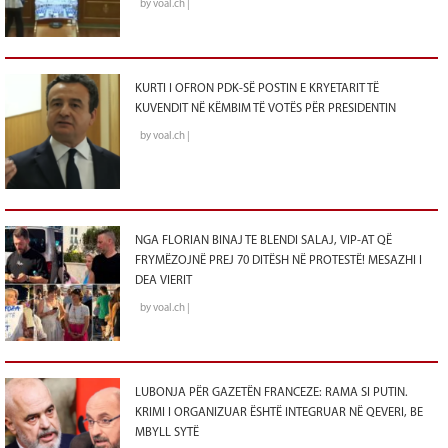
by voal.ch |
KURTI I OFRON PDK-SË POSTIN E KRYETARIT TË
KUVENDIT NË KËMBIM TË VOTËS PËR PRESIDENTIN
by voal.ch |
NGA FLORIAN BINAJ TE BLENDI SALAJ, VIP-AT QË
FRYMËZOJNË PREJ 70 DITËSH NË PROTESTË! MESAZHI I
DEA VIERIT
by voal.ch |
LUBONJA PËR GAZETËN FRANCEZE: RAMA SI PUTIN.
KRIMI I ORGANIZUAR ËSHTË INTEGRUAR NË QEVERI, BE
MBYLL SYTË