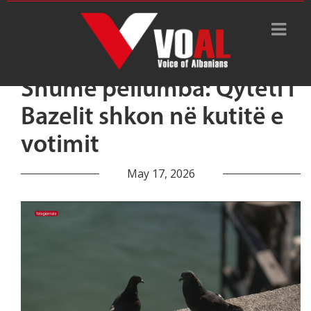
Shumë pëllumba: Qyteti i
Bazelit shkon në kutitë e
votimit
May 17, 2026