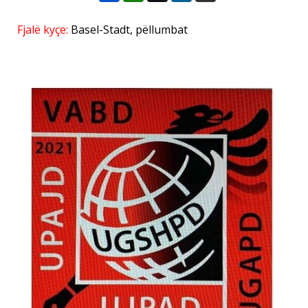
Fjalë kyçe:
Basel-Stadt
,
pëllumbat