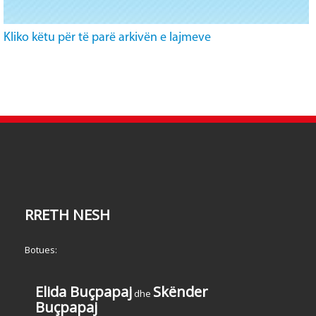
Kliko këtu për të parë arkivën e lajmeve
RRETH NESH
Botues:
Elida Buçpapaj
Skënder
dhe
Buçpapaj