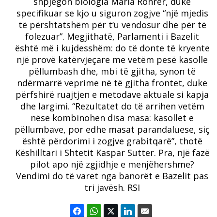
shpjegon biologia Maria Rohrer, duke
specifikuar se kjo u siguron zogjve “një mjedis
të përshtatshëm për t’u vendosur dhe për të
folezuar”.
Megjithatë, Parlamenti i Bazelit
është më i kujdesshëm: do të donte të kryente
një provë katërvjeçare me vetëm pesë kasolle
pëllumbash dhe, mbi të gjitha, synon të
ndërmarrë veprime në të gjitha frontet, duke
përfshirë ruajtjen e metodave aktuale si kapja
dhe largimi.
“Rezultatet do të arrihen vetëm
nëse kombinohen disa masa: kasollet e
pëllumbave, por edhe masat parandaluese, siç
është përdorimi i zogjve grabitqarë”, thotë
Këshilltari i Shtetit Kaspar Sutter.
Pra, një fazë
pilot apo një zgjidhje e menjëhershme?
Vendimi do të varet nga banorët e Bazelit pas
tri javësh. RSI