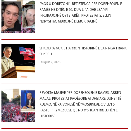
“MOS U DORËZONI”- REZISTENCA PËR DORËHEQJEN E
RAMËS NË DITËN E 66, DUA LIPA DHE LEA YPI
INKURAJOJNË QYTETARËT: PROTESTAT SJELLIN
NDRYSHIM, MBROJNË DEMOKRACINË
SHKODRA NUK E HARRON HISTORINË E SAJ- NGA FRANK
SHKRELI
august 2, 2026
REVOLTA MASIVE PËR DORËHEQJEN E RAMËS, ARBEN
MALAJ: PROTESTAT PAQËSORE ATDHETARE DUHET TË
KULMOJNË PA VONESË NË “MOSBINDJE CIVILE”! 5
RASTET FRYMËZUESE QË NDRYSHUAN RRJEDHËN E
HISTORISË