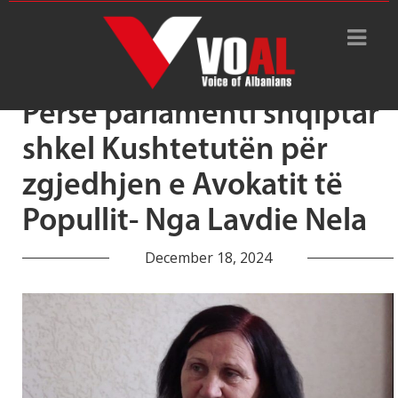
Tag Archive: Lavdie Nela
Përse parlamenti shqiptar
shkel Kushtetutën për
zgjedhjen e Avokatit të
Popullit- Nga Lavdie Nela
December 18, 2024