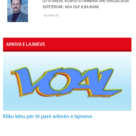
QYTETARËVE, KUSHTETUTSHMËRIA DHE PËRGJEGJËSIA
SHTETËRORE- NGA ISUF B.BAJRAMI
by voal.ch |
ARKIVA E LAJMEVE
Kliko këtu për të parë arkivën e lajmeve