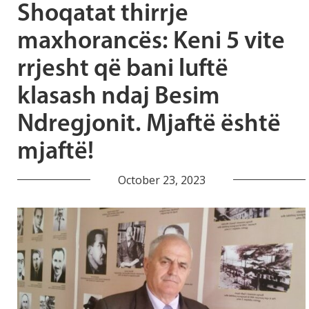
Shoqatat thirrje
maxhorancës: Keni 5 vite
rrjesht që bani luftë
klasash ndaj Besim
Ndregjonit. Mjaftë është
mjaftë!
October 23, 2023