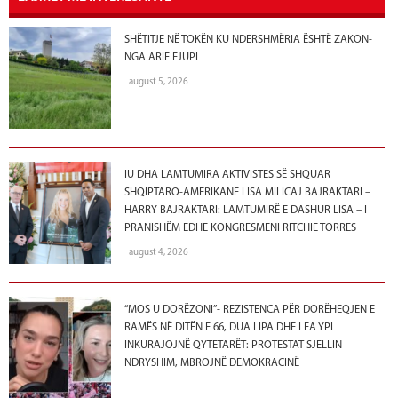
SHËTITJE NË TOKËN KU NDERSHMËRIA ËSHTË ZAKON-
NGA ARIF EJUPI
august 5, 2026
IU DHA LAMTUMIRA AKTIVISTES SË SHQUAR
SHQIPTARO-AMERIKANE LISA MILICAJ BAJRAKTARI –
HARRY BAJRAKTARI: LAMTUMIRË E DASHUR LISA – I
PRANISHËM EDHE KONGRESMENI RITCHIE TORRES
august 4, 2026
“MOS U DORËZONI”- REZISTENCA PËR DORËHEQJEN E
RAMËS NË DITËN E 66, DUA LIPA DHE LEA YPI
INKURAJOJNË QYTETARËT: PROTESTAT SJELLIN
NDRYSHIM, MBROJNË DEMOKRACINË