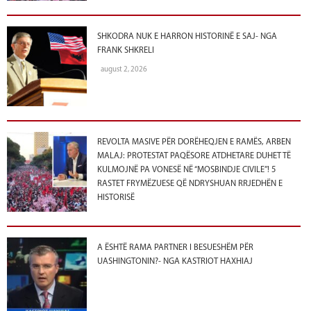
SHKODRA NUK E HARRON HISTORINË E SAJ- NGA
FRANK SHKRELI
august 2, 2026
REVOLTA MASIVE PËR DORËHEQJEN E RAMËS, ARBEN
MALAJ: PROTESTAT PAQËSORE ATDHETARE DUHET TË
KULMOJNË PA VONESË NË “MOSBINDJE CIVILE”! 5
RASTET FRYMËZUESE QË NDRYSHUAN RRJEDHËN E
HISTORISË
A ËSHTË RAMA PARTNER I BESUESHËM PËR
UASHINGTONIN?- NGA KASTRIOT HAXHIAJ