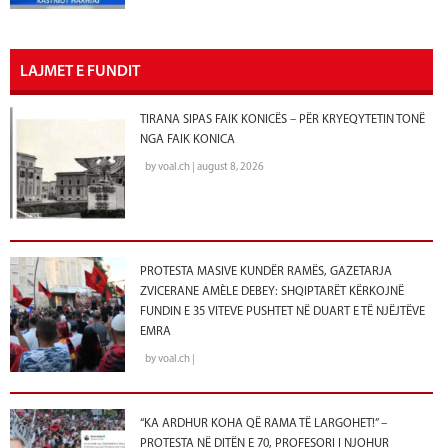
LAJMET E FUNDIT
TIRANA SIPAS FAIK KONICËS – PËR KRYEQYTETIN TONË
NGA FAIK KONICA
by voal.ch | august 8, 2026
PROTESTA MASIVE KUNDËR RAMËS, GAZETARJA
ZVICERANE AMÈLE DEBEY: SHQIPTARËT KËRKOJNË
FUNDIN E 35 VITEVE PUSHTET NË DUART E TË NJËJTËVE
EMRA
by voal.ch |
“KA ARDHUR KOHA QË RAMA TË LARGOHET!” –
PROTESTA NË DITËN E 70, PROFESORI I NJOHUR