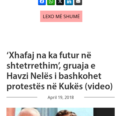
LEXO MË SHUMË
‘Xhafaj na ka futur në
shtetrrethim’, gruaja e
Havzi Nelës i bashkohet
protestës në Kukës (video)
April 19, 2018