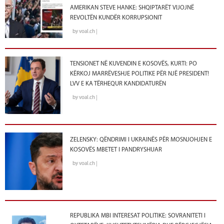
AMERIKAN STEVE HANKE: SHQIPTARËT VIJOJNË
REVOLTËN KUNDËR KORRUPSIONIT
by voal.ch |
TENSIONET NË KUVENDIN E KOSOVËS, KURTI: PO
KËRKOJ MARRËVESHJE POLITIKE PËR NJË PRESIDENT!
LVV E KA TËRHEQUR KANDIDATURËN
by voal.ch |
ZELENSKY: QËNDRIMI I UKRAINËS PËR MOSNJOHJEN E
KOSOVËS MBETET I PANDRYSHUAR
by voal.ch |
REPUBLIKA MBI INTERESAT POLITIKE: SOVRANITETI I