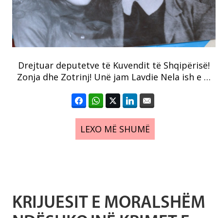
Drejtuar deputetve të Kuvendit të Shqipërisë!
Zonja dhe Zotrinj! Unë jam Lavdie Nela ish e …
LEXO MË SHUMË
KRIJUESIT E MORALSHËM