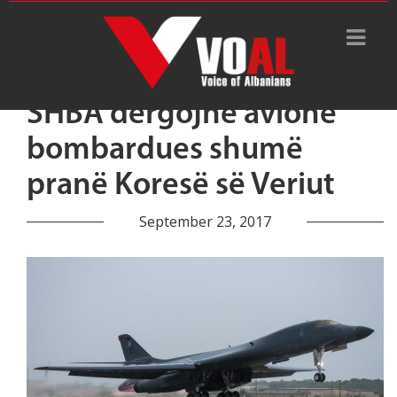
SHBA dërgojnë avionë
bombardues shumë
pranë Koresë së Veriut
September 23, 2017