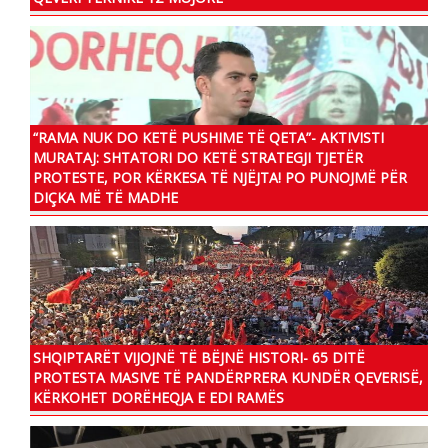
“RAMA NUK DO KETË PUSHIME TË QETA”- AKTIVISTI
MURATAJ: SHTATORI DO KETË STRATEGJI TJETËR
PROTESTE, POR KËRKESA TË NJËJTA! PO PUNOJMË PËR
DIÇKA MË TË MADHE
SHQIPTARËT VIJOJNË TË BËJNË HISTORI- 65 DITË
PROTESTA MASIVE TË PANDËRPRERA KUNDËR QEVERISË,
KËRKOHET DORËHEQJA E EDI RAMËS