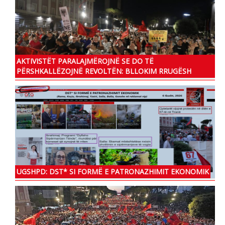
AKTIVISTËT PARALAJMËROJNË SE DO TË
PËRSHKALLËZOJNË REVOLTËN: BLLOKIM RRUGËSH
UGSHPD: DST* SI FORMË E PATRONAZHIMIT EKONOMIK