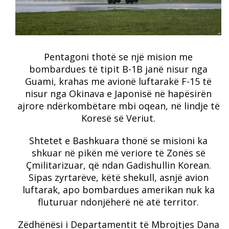
Pentagoni thotë se një mision me
bombardues të tipit B-1B janë nisur nga
Guami, krahas me avionë luftarakë F-15 të
nisur nga Okinava e Japonisë në hapësirën
ajrore ndërkombëtare mbi oqean, në lindje të
Koresë së Veriut.
Shtetet e Bashkuara thonë se misioni ka
shkuar në pikën më veriore të Zonës së
Çmilitarizuar, që ndan Gadishullin Korean.
Sipas zyrtarëve, këtë shekull, asnjë avion
luftarak, apo bombardues amerikan nuk ka
fluturuar ndonjëherë në atë territor.
Zëdhënësi i Departamentit të Mbrojtjes Dana