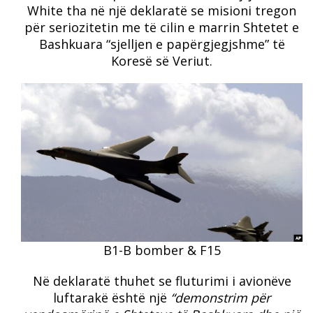
White tha në një deklaratë se misioni tregon
për seriozitetin me të cilin e marrin Shtetet e
Bashkuara “sjelljen e papërgjegjshme” të
Koresë së Veriut.
B1-B bomber & F15
Në deklaratë thuhet se fluturimi i avionëve
luftarakë është një
“demonstrim për