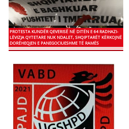
PROTESTA KUNDËR QEVERISË NË DITËN E 64 RADHAZI-
LËVIZJA QYTETARE NUK NDALET, SHQIPTARËT KËRKOJNË
DORËHEQJEN E PANEGOCIUESHME TË RAMËS