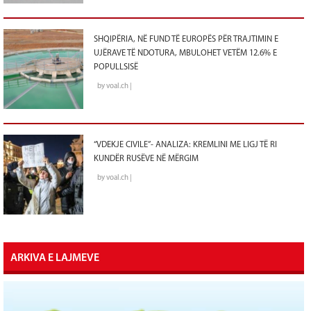
SHQIPËRIA, NË FUND TË EUROPËS PËR TRAJTIMIN E
UJËRAVE TË NDOTURA, MBULOHET VETËM 12.6% E
POPULLSISË
by voal.ch |
“VDEKJE CIVILE”- ANALIZA: KREMLINI ME LIGJ TË RI
KUNDËR RUSËVE NË MËRGIM
by voal.ch |
ARKIVA E LAJMEVE