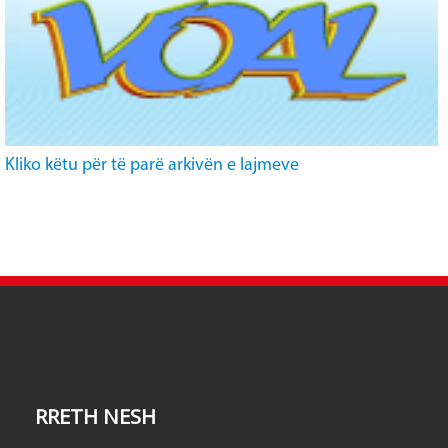
Kliko këtu për të parë arkivën e lajmeve
RRETH NESH