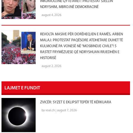
INKURAJOJNË QYTETARËT: PROTESTAT SJELLIN
NDRYSHIM, MBROJNË DEMOKRACINË
august 4, 2026
REVOLTA MASIVE PËR DORËHEQJEN E RAMËS, ARBEN
MALAJ: PROTESTAT PAQËSORE ATDHETARE DUHET TË
KULMOJNË PA VONESË NË “MOSBINDJE CIVILE”! 5
RASTET FRYMËZUESE QË NDRYSHUAN RRJEDHËN E
HISTORISË
august 2, 2026
LAJMET E FUNDIT
ZVICËR: SYZET E EKLIPSIT TEPËR TË KËRKUARA
by voal.ch | august 7, 2026