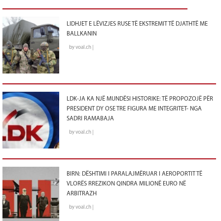
LIDHJET E LËVIZJES RUSE TË EKSTREMIT TË DJATHTË ME
BALLKANIN
by voal.ch |
LDK-JA KA NJË MUNDËSI HISTORIKE: TË PROPOZOJË PËR
PRESIDENT DY OSE TRE FIGURA ME INTEGRITET- NGA
SADRI RAMABAJA
by voal.ch |
BIRN: DËSHTIMI I PARALAJMËRUAR I AEROPORTIT TË
VLORËS RREZIKON QINDRA MILIONË EURO NË
ARBITRAZH
by voal.ch |