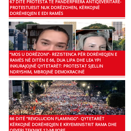
67 DITË PROTESTA TË PANDËRPRERA ANTIQEVERITARE-
PROTESTUESIT NUK DORËZOHEN, KËRKOJNË
DORËHEQJEN E EDI RAMËS
“MOS U DORËZONI”- REZISTENCA PËR DORËHEQJEN E
RAMËS NË DITËN E 66, DUA LIPA DHE LEA YPI
INKURAJOJNË QYTETARËT: PROTESTAT SJELLIN
NDRYSHIM, MBROJNË DEMOKRACINË
66 DITË “REVOLUCION FLAMINGO”- QYTETARËT
KËRKOJNË DORËHEQJEN E KRYEMINISTRIT RAMA DHE
QEVERI TEKNIKE 12-MUJORE