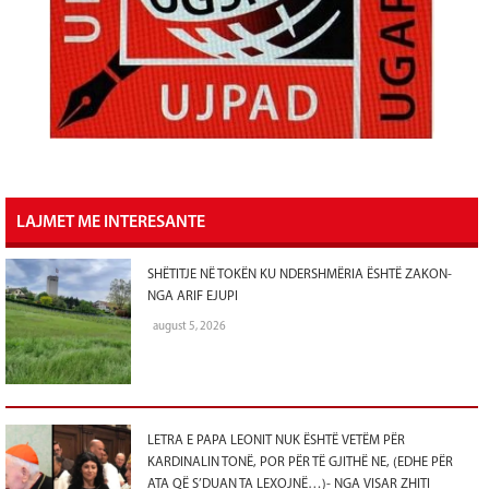
LAJMET ME INTERESANTE
SHËTITJE NË TOKËN KU NDERSHMËRIA ËSHTË ZAKON-
NGA ARIF EJUPI
august 5, 2026
LETRA E PAPA LEONIT NUK ËSHTË VETËM PËR
KARDINALIN TONË, POR PËR TË GJITHË NE, (EDHE PËR
ATA QË S’DUAN TA LEXOJNË…)- NGA VISAR ZHITI