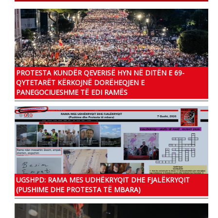
PROTESTA KUNDËR QEVERISË HYN NË DITËN E 69-
QYTETARËT KËRKOJNË DORËHEQJEN E
PANEGOCIUESHME TË EDI RAMËS
UGSHPD: RAMA MES UDHËKRYQIT DHE FJALËKRYQIT
(PUSHIME DHE PROTESTA TË MBARA)