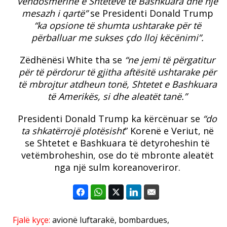
vendosmërinë e Shteteve të Bashkuara dhe një
mesazh i qartë”
se Presidenti Donald Trump
“ka opsione të shumta ushtarake për të
përballuar me sukses çdo lloj këcënimi”.
Zëdhënësi White tha se
“ne jemi të përgatitur
për të përdorur të gjitha aftësitë ushtarake për
të mbrojtur atdheun tonë, Shtetet e Bashkuara
të Amerikës, si dhe aleatët tanë.”
Presidenti Donald Trump ka kërcënuar se
“do
ta shkatërrojë plotësisht
” Korenë e Veriut, në
se Shtetet e Bashkuara të detyroheshin të
vetëmbroheshin, ose do të mbronte aleatët
nga një sulm koreanoveriror.
Fjalë kyçe:
avionë luftarakë
,
bombardues
,