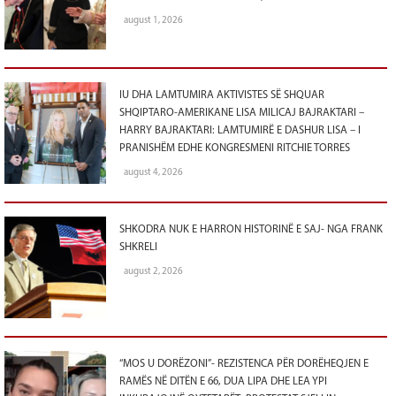
august 1, 2026
IU DHA LAMTUMIRA AKTIVISTES SË SHQUAR
SHQIPTARO-AMERIKANE LISA MILICAJ BAJRAKTARI –
HARRY BAJRAKTARI: LAMTUMIRË E DASHUR LISA – I
PRANISHËM EDHE KONGRESMENI RITCHIE TORRES
august 4, 2026
SHKODRA NUK E HARRON HISTORINË E SAJ- NGA FRANK
SHKRELI
august 2, 2026
“MOS U DORËZONI”- REZISTENCA PËR DORËHEQJEN E
RAMËS NË DITËN E 66, DUA LIPA DHE LEA YPI