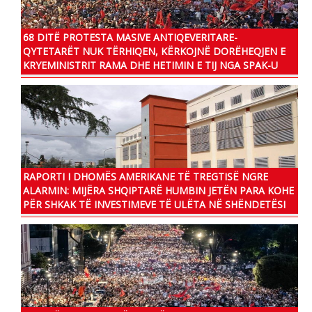
68 DITË PROTESTA MASIVE ANTIQEVERITARE-
QYTETARËT NUK TËRHIQEN, KËRKOJNË DORËHEQJEN E
KRYEMINISTRIT RAMA DHE HETIMIN E TIJ NGA SPAK-U
RAPORTI I DHOMËS AMERIKANE TË TREGTISË NGRE
ALARMIN: MIJËRA SHQIPTARË HUMBIN JETËN PARA KOHE
PËR SHKAK TË INVESTIMEVE TË ULËTA NË SHËNDETËSI