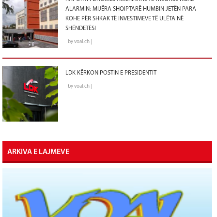
ALARMIN: MIJËRA SHQIPTARË HUMBIN JETËN PARA
KOHE PËR SHKAK TË INVESTIMEVE TË ULËTA NË
SHËNDETËSI
by voal.ch |
LDK KËRKON POSTIN E PRESIDENTIT
by voal.ch |
ARKIVA E LAJMEVE