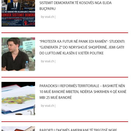
SISTEMIT DEMOKRATIK TË KOSOVËS NGA ELIDA
BUÇPAPAJ
by voal.ch |
“PROTESTA KA FUTUR NË PANIK EDI RAMËN”- STUDENTI:
“GJENERATA Z” DO NDRYSHOJË SHQIPËRINË, JEMI GATI!
DO LUFTOJMË KLASËN E VJETËR POLITIKE
by voal.ch |
PARADOKSI I REFORMËS TERRITORIALE – BASHKITË NËN
10 MIJË BANORË MBETEN, NDËRSA SHKRIHEN 4 QË KANË
MBI 25 MIJË BANORË
by voal.ch |
RAPORTI I DHOMËS AMERIKANE TË TREGTISË NGRE