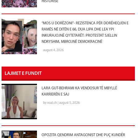
HISTORISË
“MOS U DORËZONI”- REZISTENCA PËR DORËHEQJEN E
RAMËS NË DITËN E 66, DUA LIPA DHE LEA YPI
INKURAJOJNË QYTETARËT: PROTESTAT SJELLIN
NDRYSHIM, MBROJNË DEMOKRACINË
august 4, 2026
LAJMET E FUNDIT
LARA GUT-BEHRAMI KA VENDOSUR TË MBYLLË
KARRIERËN E SAJ
by voal.ch | august 5, 2026
OPOZITA QENDRIM ANTAGONIST DHE PUÇ KUNDËR