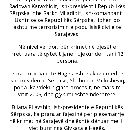
Radovan Karaxhiqit, ish-president i Republikës
Sërpska, dhe Ratko Mlladiqit, ish-komandant i
Ushtrisë së Republikës Sërpska, lidhen po
ashtu me terrorizimin e popullsisë civile të
Sarajevës.
Në nivel vendor, për krimet në pjesët e
rrethuara të qytetit janë ndjekur deri tani 12
persona.
Para Tribunalit të Hagës është akuzuar edhe
ish-presidenti i Serbisë, Sllobodan Millosheviq,
por ai ka vdekur gjatë procesit, në mars të
vitit 2006, dhe gjykimi është ndërprerë.
Bilana Pllavshiq, ish-presidente e Republikës
Sërpska, ka pranuar fajësinë për pjesëmarrje
në krimet në Sarajevë dhe është dënuar me 11
vjet burg nga Gjykata e Hagës.