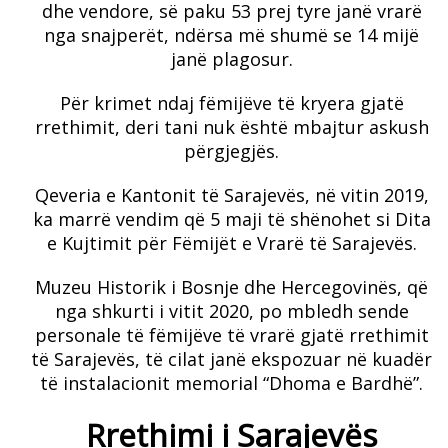
dhe vendore, së paku 53 prej tyre janë vrarë
nga snajperët, ndërsa më shumë se 14 mijë
janë plagosur.
Për krimet ndaj fëmijëve të kryera gjatë
rrethimit, deri tani nuk është mbajtur askush
përgjegjës.
Qeveria e Kantonit të Sarajevës, në vitin 2019,
ka marrë vendim që 5 maji të shënohet si Dita
e Kujtimit për Fëmijët e Vrarë të Sarajevës.
Muzeu Historik i Bosnje dhe Hercegovinës, që
nga shkurti i vitit 2020, po mbledh sende
personale të fëmijëve të vrarë gjatë rrethimit
të Sarajevës, të cilat janë ekspozuar në kuadër
të instalacionit memorial “Dhoma e Bardhë”.
Rrethimi i Sarajevës