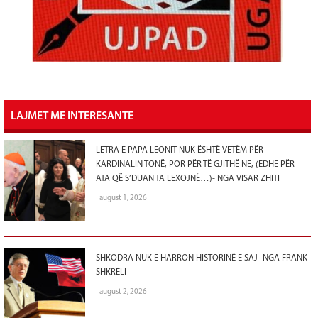
LAJMET ME INTERESANTE
LETRA E PAPA LEONIT NUK ËSHTË VETËM PËR
KARDINALIN TONË, POR PËR TË GJITHË NE, (EDHE PËR
ATA QË S’DUAN TA LEXOJNË…)- NGA VISAR ZHITI
august 1, 2026
SHKODRA NUK E HARRON HISTORINË E SAJ- NGA FRANK
SHKRELI
august 2, 2026