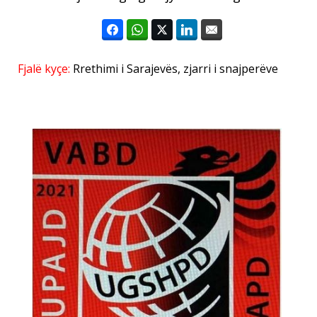
Fjalë kyçe:
Rrethimi i Sarajevës
,
zjarri i snajperëve