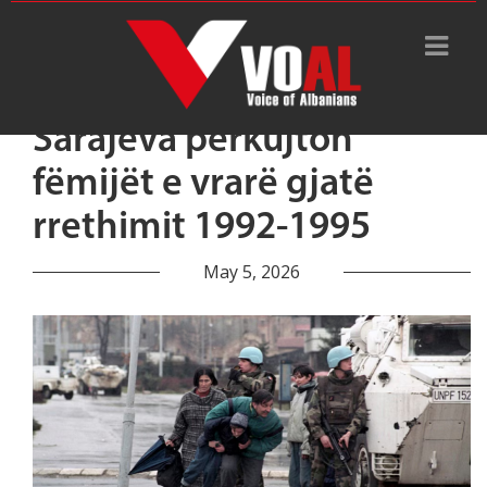
Sarajeva përkujton
fëmijët e vrarë gjatë
rrethimit 1992-1995
May 5, 2026