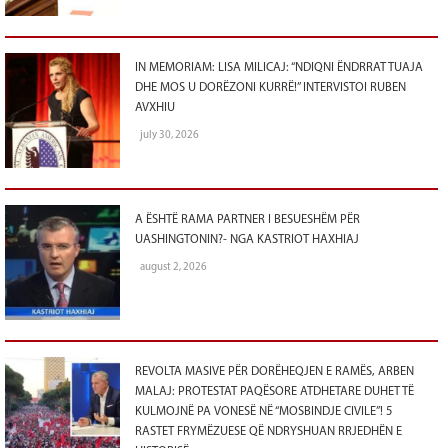
IN MEMORIAM: LISA MILICAJ: “NDIQNI ËNDRRAT TUAJA
DHE MOS U DORËZONI KURRË!” INTERVISTOI RUBEN
AVXHIU
july 30, 2026
A ËSHTË RAMA PARTNER I BESUESHËM PËR
UASHINGTONIN?- NGA KASTRIOT HAXHIAJ
august 2, 2026
REVOLTA MASIVE PËR DORËHEQJEN E RAMËS, ARBEN
MALAJ: PROTESTAT PAQËSORE ATDHETARE DUHET TË
KULMOJNË PA VONESË NË “MOSBINDJE CIVILE”! 5
RASTET FRYMËZUESE QË NDRYSHUAN RRJEDHËN E