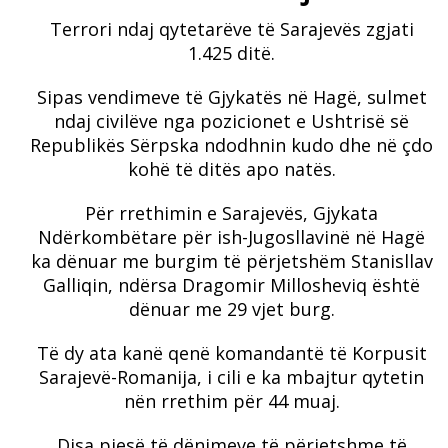
Terrori ndaj qytetarëve të Sarajevës zgjati
1.425 ditë.
Sipas vendimeve të Gjykatës në Hagë, sulmet
ndaj civilëve nga pozicionet e Ushtrisë së
Republikës Sërpska ndodhnin kudo dhe në çdo
kohë të ditës apo natës.
Për rrethimin e Sarajevës, Gjykata
Ndërkombëtare për ish-Jugosllavinë në Hagë
ka dënuar me burgim të përjetshëm Stanisllav
Galliqin, ndërsa Dragomir Millosheviq është
dënuar me 29 vjet burg.
Të dy ata kanë qenë komandantë të Korpusit
Sarajevë-Romanija, i cili e ka mbajtur qytetin
nën rrethim për 44 muaj.
Disa pjesë të dënimeve të përjetshme të