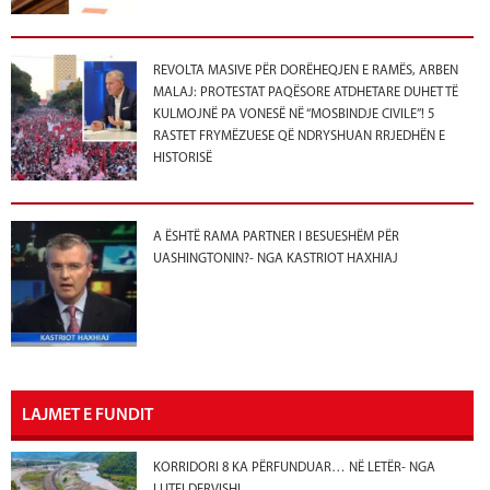
REVOLTA MASIVE PËR DORËHEQJEN E RAMËS, ARBEN
MALAJ: PROTESTAT PAQËSORE ATDHETARE DUHET TË
KULMOJNË PA VONESË NË “MOSBINDJE CIVILE”! 5
RASTET FRYMËZUESE QË NDRYSHUAN RRJEDHËN E
HISTORISË
A ËSHTË RAMA PARTNER I BESUESHËM PËR
UASHINGTONIN?- NGA KASTRIOT HAXHIAJ
LAJMET E FUNDIT
KORRIDORI 8 KA PËRFUNDUAR… NË LETËR- NGA
LUTFI DERVISHI