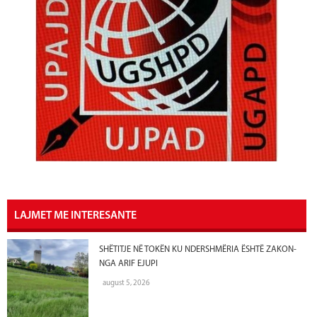
LAJMET ME INTERESANTE
SHËTITJE NË TOKËN KU NDERSHMËRIA ËSHTË ZAKON-
NGA ARIF EJUPI
august 5, 2026