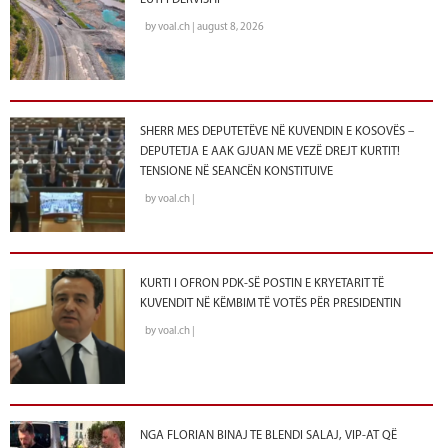
by voal.ch | august 8, 2026
SHERR MES DEPUTETËVE NË KUVENDIN E KOSOVËS –
DEPUTETJA E AAK GJUAN ME VEZË DREJT KURTIT!
TENSIONE NË SEANCËN KONSTITUIVE
by voal.ch |
KURTI I OFRON PDK-SË POSTIN E KRYETARIT TË
KUVENDIT NË KËMBIM TË VOTËS PËR PRESIDENTIN
by voal.ch |
NGA FLORIAN BINAJ TE BLENDI SALAJ, VIP-AT QË