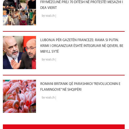
FRYMËZOJNË PREJ 70 DITËSH NË PROTESTË! MESAZHI I
DEA VIERIT
by voal.ch |
LUBONJA PËR GAZETËN FRANCEZE: RAMA SI PUTIN.
KRIMI I ORGANIZUAR ËSHTË INTEGRUAR NË QEVERI, BE
MBYLL SYTË
by voal.ch |
ROMANI BRITANIK QË PARASHIKOI “REVOLUCIONIN E
FLAMINGOVE” NË SHQIPËRI
by voal.ch |