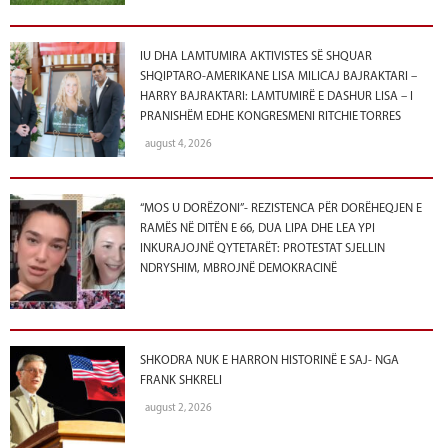
IU DHA LAMTUMIRA AKTIVISTES SË SHQUAR
SHQIPTARO-AMERIKANE LISA MILICAJ BAJRAKTARI –
HARRY BAJRAKTARI: LAMTUMIRË E DASHUR LISA – I
PRANISHËM EDHE KONGRESMENI RITCHIE TORRES
august 4, 2026
“MOS U DORËZONI”- REZISTENCA PËR DORËHEQJEN E
RAMËS NË DITËN E 66, DUA LIPA DHE LEA YPI
INKURAJOJNË QYTETARËT: PROTESTAT SJELLIN
NDRYSHIM, MBROJNË DEMOKRACINË
SHKODRA NUK E HARRON HISTORINË E SAJ- NGA
FRANK SHKRELI
august 2, 2026