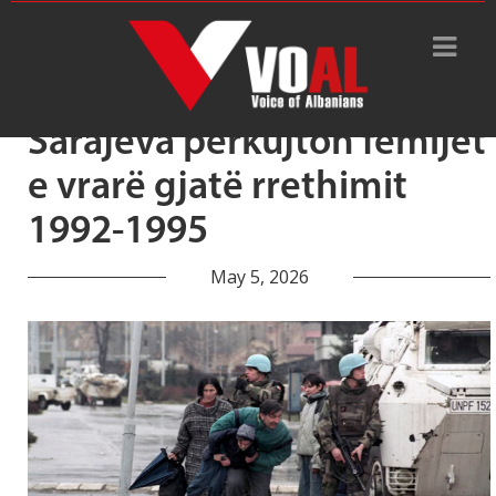
Tag Archive: zjarri i snajperëve
Sarajeva përkujton fëmijët
e vrarë gjatë rrethimit
1992-1995
May 5, 2026