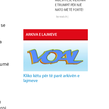
MBËSHTESË VIZIONIN
E TRUMPIT PËR NJË
NATO MË TË FORTË!
by voal.ch |
 se
ARKIVA E LAJMEVE
a
shumë
Kliko këtu për të parë arkivën e
lajmeve
ë
roi