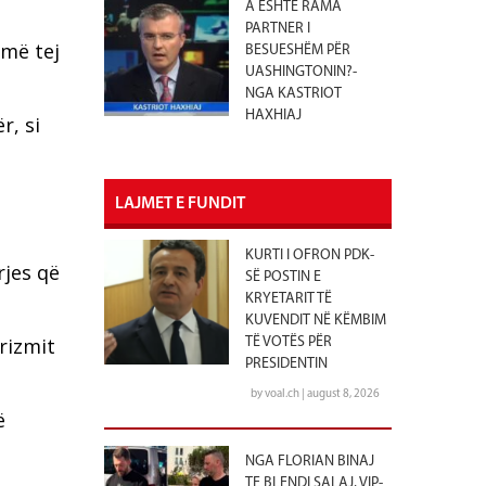
A ËSHTË RAMA
PARTNER I
 më tej
BESUESHËM PËR
UASHINGTONIN?-
NGA KASTRIOT
HAXHIAJ
r, si
LAJMET E FUNDIT
KURTI I OFRON PDK-
rjes që
SË POSTIN E
KRYETARIT TË
KUVENDIT NË KËMBIM
urizmit
TË VOTËS PËR
PRESIDENTIN
by voal.ch | august 8, 2026
ë
NGA FLORIAN BINAJ
TE BLENDI SALAJ, VIP-