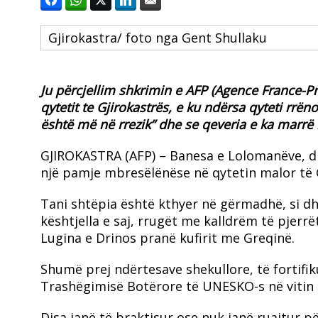
Gjirokastra/ foto nga Gent Shullaku
Ju përcjellim shkrimin e AFP (Agence France-Pr
qytetit te Gjirokastrës, e ku ndërsa qyteti rrë
është më në rrezik” dhe se qeveria e ka marrë
GJIROKASTRA (AFP) – Banesa e Lolomanëve, di
një pamje mbresëlënëse në qytetin malor të G
Tani shtëpia është kthyer në gërmadhë, si dhj
kështjella e saj, rrugët me kalldrëm të pjer
Lugina e Drinos pranë kufirit me Greqinë.
Shumë prej ndërtesave shekullore, të fortifiku
Trashëgimisë Botërore të UNESKO-s në vitin 20
Disa janë të braktisur ose nuk janë ruajtur p