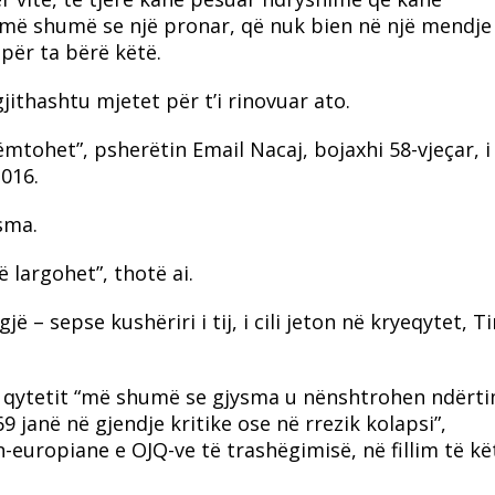
ë më shumë se një pronar, që nuk bien në një mendje
për ta bërë këtë.
jithashtu mjetet për t’i rinovuar ato.
tohet”, psherëtin Email Nacaj, bojaxhi 58-vjeçar, i c
016.
sma.
 largohet”, thotë ai.
 – sepse kushëriri i tij, i cili jeton në kryeqytet, T
 qytetit “më shumë se gjysma u nënshtrohen ndërt
9 janë në gjendje kritike ose në rrezik kolapsi”,
uropiane e OJQ-ve të trashëgimisë, në fillim të këti