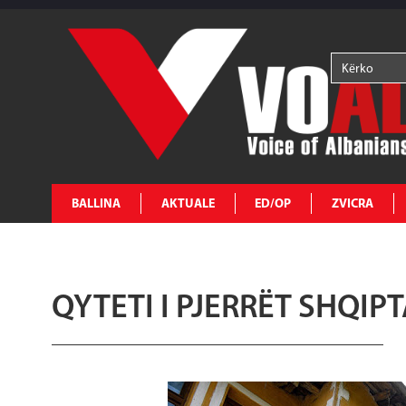
BALLINA
AKTUALE
ED/OP
ZVICRA
QYTETI I PJERRËT SHQIPT