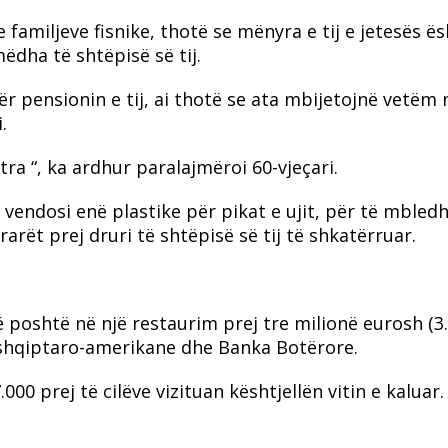
e familjeve fisnike, thotë se mënyra e tij e jetesës ë
dha të shtëpisë së tij.
ër pensionin e tij, ai thotë se ata mbijetojnë vetëm 
.
tra “, ka ardhur paralajmëroi 60-vjeçari.
vendosi enë plastike për pikat e ujit, për të mbled
rarët prej druri të shtëpisë së tij të shkatërruar.
ë poshtë në një restaurim prej tre milionë eurosh (3
ë shqiptaro-amerikane dhe Banka Botërore.
.000 prej të cilëve vizituan kështjellën vitin e kaluar