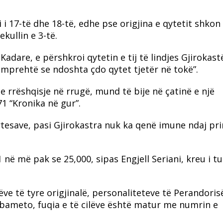
i 17-të dhe 18-të, edhe pse origjina e qytetit shkon
kullin e 3-të.
adare, e përshkroi qytetin e tij të lindjes Gjirokastë
ë mprehtë se ndoshta çdo qytet tjetër në tokë”.
e rrëshqisje në rrugë, mund të bije në çatinë e një
71 “Kronika në gur”.
tesave, pasi Gjirokastra nuk ka qenë imune ndaj pri
 në më pak se 25,000, sipas Engjell Seriani, kreu i t
ve të tyre origjinalë, personaliteteve të Perandoris
abameto, fuqia e të cilëve është matur me numrin e