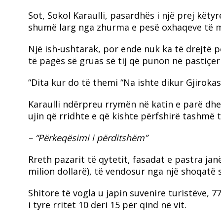
Sot, Sokol Karaulli, pasardhës i një prej këtyr
shumë larg nga zhurma e pesë oxhaqeve të më
Një ish-ushtarak, por ende nuk ka të drejtë p
të pagës së gruas së tij që punon në pastiçeri
“Dita kur do të themi “Na ishte dikur Gjirokas
Karaulli ndërpreu rrymën në katin e parë dhe 
ujin që rridhte e që kishte përfshirë tashmë t
– “Përkeqësimi i përditshëm”
Rreth pazarit të qytetit, fasadat e pastra jan
milion dollarë), të vendosur nga një shoqat
Shitore të vogla u japin suvenire turistëve, 77
i tyre rritet 10 deri 15 për qind në vit.