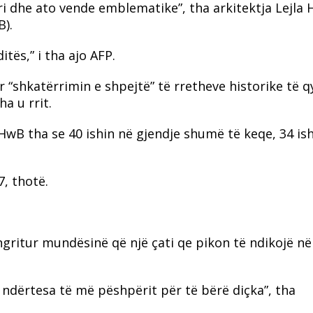
i dhe ato vende emblematike”, tha arkitektja Lejla 
B).
tës,” i tha ajo AFP.
 “shkatërrimin e shpejtë” të rretheve historike të qy
a u rrit.
wB tha se 40 ishin në gjendje shumë të keqe, 34 ish
, thotë.
ngritur mundësinë që një çati qe pikon të ndikojë në
 ndërtesa të më pëshpërit për të bërë diçka”, tha