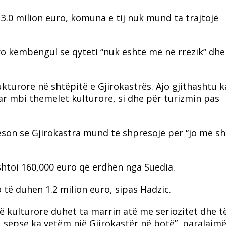
3.0 milion euro, komuna e tij nuk mund ta trajtojë
o këmbëngul se qyteti “nuk është më në rrezik” dhe
kturore në shtëpitë e Gjirokastrës. Ajo gjithashtu k
ar mbi themelet kulturore, si dhe për turizmin pas
eson se Gjirokastra mund të shpresojë për “jo më 
htoi 160,000 euro që erdhën nga Suedia.
 të duhen 1.2 milion euro, sipas Hadzic.
 kulturore duhet ta marrin atë me seriozitet dhe t
 sepse ka vetëm një Gjirokastër në botë”, paralajmë