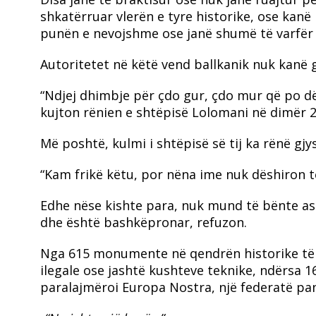
shkatërruar vlerën e tyre historike, ose kan
punën e nevojshme ose janë shumë të varfër 
Autoritetet në këtë vend ballkanik nuk kanë g
“Ndjej dhimbje për çdo gur, çdo mur që po dëm
kujton rënien e shtëpisë Lolomani në dimër 2
Më poshtë, kulmi i shtëpisë së tij ka rënë gjy
“Kam frikë këtu, por nëna ime nuk dëshiron të
Edhe nëse kishte para, nuk mund të bënte asgjë
dhe është bashkëpronar, refuzon.
Nga 615 monumente në qendrën historike të
ilegale ose jashtë kushteve teknike, ndërsa 16
paralajmëroi Europa Nostra, një federatë pan-e