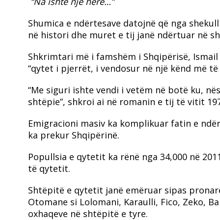
“Na ishte një herë…”
Shumica e ndërtesave datojnë që nga shekulli 
në histori dhe muret e tij janë ndërtuar në she
Shkrimtari më i famshëm i Shqipërisë, Ismail K
“qytet i pjerrët, i vendosur në një kënd më t
“Me siguri ishte vendi i vetëm në botë ku, nës
shtëpie”, shkroi ai në romanin e tij të vitit 19
Emigracioni masiv ka komplikuar fatin e ndër
ka prekur Shqipërinë.
Popullsia e qytetit ka rënë nga 34,000 në 2011
të qytetit.
Shtëpitë e qytetit janë emëruar sipas pronarë
Otomane si Lolomani, Karaulli, Fico, Zeko, B
oxhaqeve në shtëpitë e tyre.