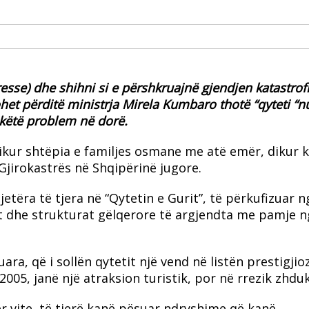
esse) dhe shihni si e përshkruajnë gjendjen katastrofi
nohet përditë ministrja Mirela Kumbaro thotë “qyteti “n
 këtë problem në dorë.
kur shtëpia e familjes osmane me atë emër, dikur k
jirokastrës në Shqipërinë jugore.
etëra të tjera në “Qytetin e Gurit”, të përkufizuar n
rët dhe strukturat gëlqerore të argjendta me pamje 
ara, që i sollën qytetit një vend në listën prestigjio
05, janë një atraksion turistik, por në rrezik zhduk
ër vite, të tjerë kanë pësuar ndryshime që kanë