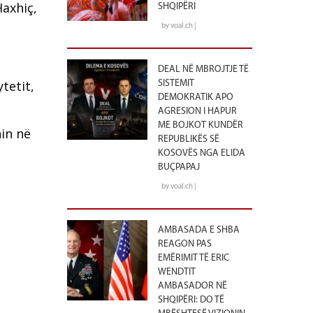
Haxhiç,
SHQIPËRI
by voal.ch |
DEAL NË MBROJTJE TË
tetit,
SISTEMIT
DEMOKRATIK APO
AGRESION I HAPUR
ME BOJKOT KUNDËR
in në
REPUBLIKËS SË
KOSOVËS NGA ELIDA
BUÇPAPAJ
by voal.ch |
AMBASADA E SHBA
REAGON PAS
EMËRIMIT TË ERIC
WENDTIT
AMBASADOR NË
SHQIPËRI: DO TË