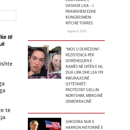
LAMTUMIRË E
DASHUR LISA – I
PRANISHËM EDHE
KONGRESMENI
RITCHIE TORRES
august 4, 2026
ke të
uk
“MOS U DORËZONI”-
REZISTENCA PËR
DORËHEQJEN E
ishte
RAMËS NË DITËN E 66,
DUA LIPA DHE LEA YPI
INKURAJOJNË
ga
QYTETARËT:
nga
PROTESTAT SJELLIN
NDRYSHIM, MBROJNË
DEMOKRACINË
ze të
ja.
SHKODRA NUK E
HARRON HISTORINË E