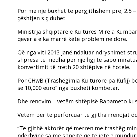
Por me një buxhet të përgjithshëm prej 2.5 – 
çështjen siç duhet.
Ministrja shqiptare e Kulturës Mirela Kumbar
qeveria e ka marrë këtë problem në dorë.
Që nga viti 2013 janë ndaluar ndryshimet stru
shpresa të mëdha për një ligj të sapo miratu
konvertimit të rreth 20 shtëpive në hotele.
Por CHwB (Trashëgimia Kulturore pa Kufij) b
se 10,000 euro” nga buxheti kombëtar.
Dhe renovimi i vetëm shtëpisë Babameto kus
Vetëm për të përforcuar të gjitha rrënojat do
“Të gjithë aktorët që merren me trashëgiminë
ndërhyjnë sa më shpejtë që të jetë e mundur,