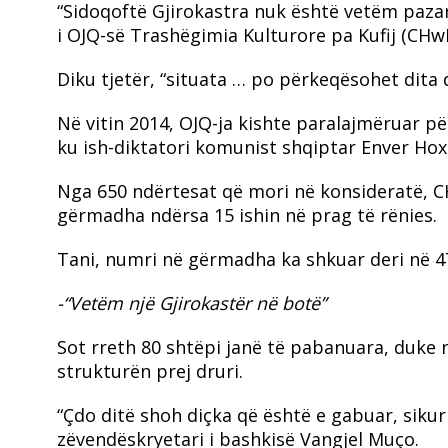
“Sidoqoftë Gjirokastra nuk është vetëm pazar
i OJQ-së Trashëgimia Kulturore pa Kufij (CHw
Diku tjetër, “situata … po përkeqësohet dita di
Në vitin 2014, OJQ-ja kishte paralajmëruar për
ku ish-diktatori komunist shqiptar Enver Hoxh
Nga 650 ndërtesat që mori në konsideratë, CH
gërmadha ndërsa 15 ishin në prag të rënies.
Tani, numri në gërmadha ka shkuar deri në 47
-“Vetëm një Gjirokastër në botë”
Sot rreth 80 shtëpi janë të pabanuara, duke 
strukturën prej druri.
“Çdo ditë shoh diçka që është e gabuar, sikur
zëvendëskryetari i bashkisë Vangjel Muço.