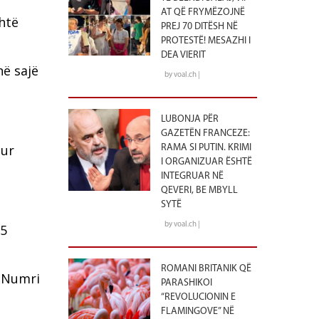
AT QË FRYMËZOJNË
shtë
PREJ 70 DITËSH NË
PROTESTË! MESAZHI I
DEA VIERIT
në sajë
by voal.ch |
LUBONJA PËR
GAZETËN FRANCEZE:
hur
RAMA SI PUTIN. KRIMI
I ORGANIZUAR ËSHTË
INTEGRUAR NË
QEVERI, BE MBYLL
SYTË
by voal.ch |
.5
ROMANI BRITANIK QË
. Numri
PARASHIKOI
“REVOLUCIONIN E
FLAMINGOVE” NË