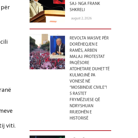
SAJ- NGA FRANK
 për
SHKRELI
august 2, 2026
REVOLTA MASIVE PËR
ili
DORËHEQJEN E
RAMËS, ARBEN
MALAJ: PROTESTAT
PAQËSORE
ATDHETARE DUHET TË
KULMOJNË PA
VONESË NË
“MOSBINDJE CIVILE”!
iranë
5 RASTET
FRYMËZUESE QË
NDRYSHUAN
imeve
RRJEDHËN E
HISTORISË
j viti.