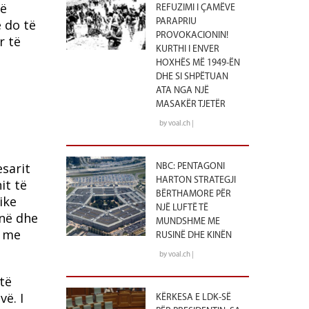
të
REFUZIMI I ÇAMËVE
e do të
PARAPRIU
PROVOKACIONIN!
r të
KURTHI I ENVER
HOXHËS MË 1949-ËN
DHE SI SHPËTUAN
ë
ATA NGA NJË
MASAKËR TJETËR
by voal.ch |
sarit
NBC: PENTAGONI
HARTON STRATEGJI
it të
BËRTHAMORE PËR
ike
NJË LUFTË TË
inë dhe
MUNDSHME ME
e me
RUSINË DHE KINËN
by voal.ch |
të
vë.
I
KËRKESA E LDK-SË