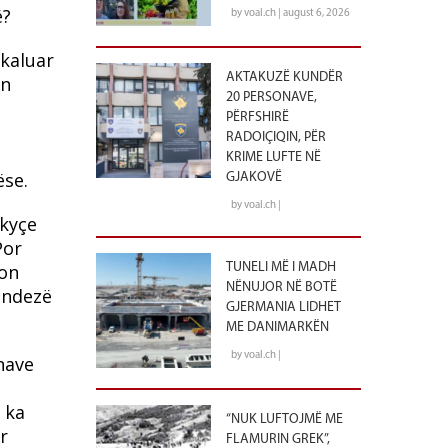
ë?
by voal.ch | august 6, 2026
jkaluar
AKTAKUZË KUNDËR
an
20 PERSONAVE,
PËRFSHIRË
RADOIÇIQIN, PËR
.
KRIME LUFTE NË
ëse.
GJAKOVË
by voal.ch |
 kyçe
Por
don
TUNELI MË I MADH
NËNUJOR NË BOTË
 ndezë
GJERMANIA LIDHET
ME DANIMARKËN
by voal.ch |
nave
 ka
“NUK LUFTOJMË ME
r
FLAMURIN GREK”,