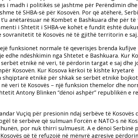
ses i madh i politikës së jashtme për Perëndimin dhe
ishme të SHBA-së për Kosovën. Por që atëherë, Serb
 t’u anëtarësuar në Kombet e Bashkuara dhe për të 
menti i Shtetit i SHBA-ve kohët e fundit është duku
ovranitetit të Kosovës në të gjithë territorin e saj.
yejë funksionet normale të qeverisjes brenda kufijve
je edhe ndëshkimin nga Shtetet e Bashkuara. Kur K
 serbët etnikë në veri, të përdorin targat e saj dhe j
shpër Kosovën. Kur Kosova kërkoi të kishte kryetarë
in shqiptarë etnikë për shkak se serbët etnikë bojko
re në veri të Kosovës – një funksion themelor dhe nor
htetit Antony Blinken “dënoi ashpër” republikën e r
andar Vuçiq për presionin ndaj serbëve të Kosovës 
 vogël të serbëve që sulmuan Forcën e NATO-s në Kos
unën, por nuk thirri sulmuesit. A e dënoi Serbinë 
të Kosovës që të refuzojë në mënyrë agresive përdori