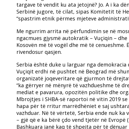
targave të vendit ku ata jetojnë? Jo. A i ka 
Serbinë jugore, të cilat, sipas Komitetit të He
“spastrim etnik përmes mjeteve administrative
Me ngurrim arrita në përfundimin se në mos
ngacmues gjysmë autokratik – Vuçiqin – dhe 
Kosovën më të vogël dhe më të cenueshme.
Ë
rivendosur qasjen.
Serbia është duke u larguar nga demokracia 
Vuçiqit erdhi në pushtet në Beograd më shu
organizatë joqeveritare që gjurmon të drejtat
“ka gërryer në mënyrë të vazhdueshme të drejt
mediat e pavarura, opozitën politike dhe orga
Mbrojtjes i SHBA-së raportoi në vitin 2019 se 
hapa për të rritur marrëdhëniet e saj ushtar
vazhduar. Në të vërtetë, Serbia ende nuk ka
– gjë që e ka bërë çdo vend tjetër në Evropë (
Bashkuara janë kaq të shpejta për të dënuar