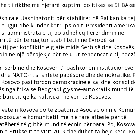
he t’i rikthejmë njëfarë kuptimi politikës së SHBA-s
ëshira e Uashingtonit për stabilitet në Ballkan ka te
e ligjit dhe kundër korrupsionit. Presidenti amerik
si administrata e tij po udhëheq Perëndimin në
arrtë për të ruajtur stabilitetin në Evropë ka
ij për konfliktin e gjatë midis Serbisë dhe Kosovës
n në një përpjekje për të ulur tendencat e tij ndez
in Serbinë dhe Kosovën t’i bashkohen institucioneve
n dhe NATO-n, si shtete paqësore dhe demokratike. 
 Kosovo pasi forcon demokracinë e saj dhe konsoli
inës nga frika se Beogradi gjysmë-autokratik mund të
së barutit që ka kultivuar në veri të Kosovës.
 vetëm Kosova do të zbatonte Asociacionin e Komu
pozuar e komunitetit me një farë aftësie për të
, atëherë të gjithë mund të ecnin përpara. Po, Kosova
e Brukselit të vitit 2013 dhe duhet ta bëjë këtë. Po