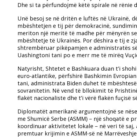
Dhe si ta përfundojmë këtë spirale në rënie d
Unë besoj se në dritën e luftës në Ukrainë, d
mbështetjen e tij për demokracinë, sundimin 
meriton një meritë të madhe për mënyrën se 
mbështetje të Ukrainës. Por dëshira e tij e zj
shtrembëruar pikëpamjen e administratës së t
Uashingtoni tani po e merr me të mirëq Vuçiqi
Natyrisht, Shtetet e Bashkuara duan t’i shoh
euro-atlantike, përfshirë Bashkimin Evropia
tani, administrata Biden duhet të mbështesë
sovranitetin. Në vend të bllokimit të Prisht
flakët nacionaliste dhe t’i vërë flakën fuçisë 
Diplomatët amerikanë argumentojnë se nëse
me Shumicë Serbe (ASMM) – një shoqatë e pro
koordinuar aktivitetet lokale – në veri të saj
premtuar krijimin e ASMM-së në Marrëveshjen 