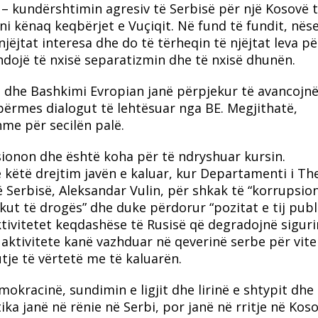
 kundërshtimin agresiv të Serbisë për një Kosovë 
ni kënaq keqbërjet e Vuçiqit. Në fund të fundit, nës
njëjtat interesa dhe do të tërheqin të njëjtat leva pë
zhdojë të nxisë separatizmin dhe të nxisë dhunën.
a dhe Bashkimi Evropian janë përpjekur të avancojn
ërmes dialogut të lehtësuar nga BE. Megjithatë,
hme për secilën palë.
sionon dhe është koha për të ndryshuar kursin.
këtë drejtim javën e kaluar, kur Departamenti i The
ë Serbisë, Aleksandar Vulin, për shkak të “korrupsion
ikut të drogës” dhe duke përdorur “pozitat e tij publ
tivitetet keqdashëse të Rusisë që degradojnë sigur
o aktivitete kanë vazhduar në qeverinë serbe për vit
tje të vërtetë me të kaluarën.
kracinë, sundimin e ligjit dhe lirinë e shtypit dhe 
ika janë në rënie në Serbi, por janë në rritje në Koso