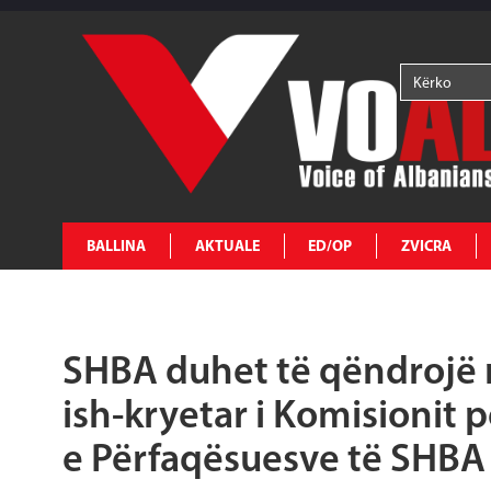
BALLINA
AKTUALE
ED/OP
ZVICRA
SHBA duhet të qëndrojë m
ish-kryetar i Komisionit
e Përfaqësuesve të SHBA