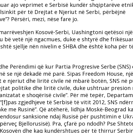
dënuar ajo veprimet e Serbisë kundër shqiptarëve etni
lsinkit për të Drejtat e Njeriut në Serbi, përbëjnë
”? Përsëri, mezi, nëse fare jo.
marrëveshjen Kosovë-Serbi, Uashingtoni qetësoi një
u bë vetë një ngacmues, duke e shtyrë dhe frikësua
shtë sjellje nën nivelin e SHBA dhe është koha për t
dhe Perëndimi që kur Partia Progresive Serbe (SNS) 
më se një dekadë më parë. Sipas Freedom House, nj
 e njeriut dhe liritë civile në mbarë botën, SNS në 
at politike dhe liritë civile, duke ushtruar presion
nizatat e shoqërisë civile”. Për më tepër, Departam
“[f]pas zgjedhjeve të Serbisë të vitit 2012, SNS ndë
ake me Rusinë”. Që atëherë, lidhja Moskë-Beograd k
 vendosur sanksione ndaj Rusisë për pushtimin e Ukr
përveç Bjellorusisë). Pra, çfarë po ndodh? Pse Shtet
 Kosovën dhe kaq kundërshtues për të thirrur Serbi