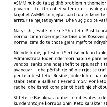
ASMM nuk do ta zgjidhë problemin themelor –
pavarur – i cili forcohet vetëm kur Uashingto
krijohet ASMM, të njëjtat parti do të kenë të 
arritur të njëjtat synime. Dhe Vuçiç do të va
Natyrisht, është mirë që Shtetet e Bashkuar
normalizimin ndërmjet Serbisë dhe Kosovës p
normalizimi do të thotë gjëra mjaft të ndrys
Në ndërkohë, qetësimi i Serbisë nuk po funk
Administrata Biden ndërmori hapin e parë në 
vendosi sanksione ndaj shefit të spiunazhit t
avancuar … dhe përfshirje në një rrjet të traf
për të mbështetur Rusinë , duke lehtësuar ak
stabilitetin e Ballkanit Perëndimor.” Por kët
radhë, dhe është koha për të bërë një shkëpu
Shtetet e Bashkuara duhet të mbështesin demo
kundërshtojnë korrupsionin.
Këto karakterist