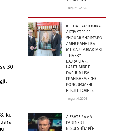
VISAR ZHITI
august 1, 2026
IU DHA LAMTUMIRA
AKTIVISTES SË
SHQUAR SHQIPTARO-
AMERIKANE LISA
MILICAJ BAJRAKTARI
– HARRY
BAJRAKTARI:
se 30
LAMTUMIRË E
DASHUR LISA – I
PRANISHËM EDHE
jit
KONGRESMENI
RITCHIE TORRES
august 4, 2026
8, kur
A ËSHTË RAMA
kuara
PARTNER I
iu
BESUESHËM PËR