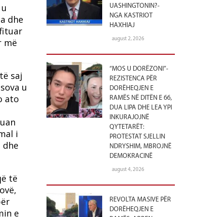
 u
UASHINGTONIN?-
NGA KASTRIOT
ia dhe
HAXHIAJ
fituar
august 2, 2026
r më
“MOS U DORËZONI”-
 të saj
REZISTENCA PËR
osova u
DORËHEQJEN E
o ato
RAMËS NË DITËN E 66,
DUA LIPA DHE LEA YPI
INKURAJOJNË
tuan
QYTETARËT:
mal i
PROTESTAT SJELLIN
e dhe
NDRYSHIM, MBROJNË
DEMOKRACINË
august 4, 2026
që të
ovë,
për
REVOLTA MASIVE PËR
DORËHEQJEN E
min e