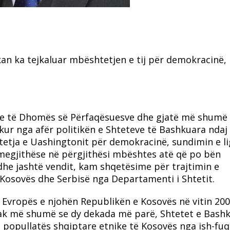
kan ka tejkaluar mbështetjen e tij për demokracinë,
htme të Dhomës së Përfaqësuesve dhe gjatë më shumë 
ur nga afër politikën e Shteteve të Bashkuara ndaj
etja e Uashingtonit për demokracinë, sundimin e lig
 megjithëse në përgjithësi mbështes atë që po bën
dhe jashtë vendit, kam shqetësime për trajtimin e
sovës dhe Serbisë nga Departamenti i Shtetit.
Evropës e njohën Republikën e Kosovës në vitin 200
 Pak më shumë se dy dekada më parë, Shtetet e Bash
 popullatës shqiptare etnike të Kosovës nga ish-fuq