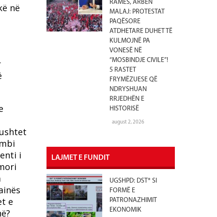
RAMËS, ARBEN
kë në
MALAJ: PROTESTAT
PAQËSORE
ATDHETARE DUHET TË
KULMOJNË PA
VONESË NË
“MOSBINDJE CIVILE”!
r
5 RASTET
ë
FRYMËZUESE QË
NDRYSHUAN
RRJEDHËN E
e
HISTORISË
ë
august 2, 2026
pushtet
 mbi
enti i
LAJMET E FUNDIT
rmori
a
UGSHPD: DST* SI
ainës
FORMË E
et e
PATRONAZHIMIT
EKONOMIK
në?