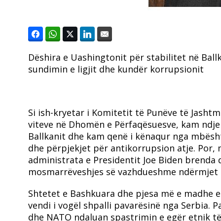
Dëshira e Uashingtonit për stabilitet në Ball
sundimin e ligjit dhe kundër korrupsionit
Si ish-kryetar i Komitetit të Punëve të Jas
viteve në Dhomën e Përfaqësuesve, kam ndjek
Ballkanit dhe kam qenë i kënaqur nga mbësht
dhe përpjekjet për antikorrupsion atje. Por,
administrata e Presidentit Joe Biden brenda 
mosmarrëveshjes së vazhdueshme ndërmjet Ko
Shtetet e Bashkuara dhe pjesa më e madhe e 
vendi i vogël shpalli pavarësinë nga Serbia.
dhe NATO ndaluan spastrimin e egër etnik të