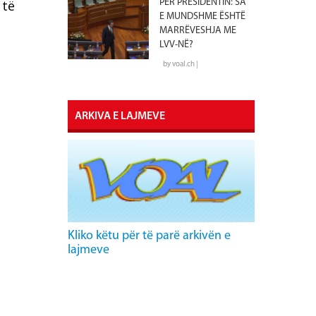
 të
PËR PRESIDENTIN: SA
E MUNDSHME ËSHTË
MARRËVESHJA ME
LVV-NË?
by voal.ch |
ARKIVA E LAJMEVE
Kliko këtu për të parë arkivën e
lajmeve