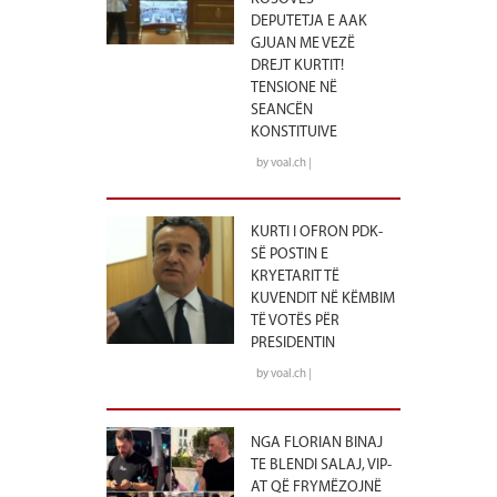
DEPUTETJA E AAK
GJUAN ME VEZË
DREJT KURTIT!
TENSIONE NË
SEANCËN
KONSTITUIVE
by voal.ch |
KURTI I OFRON PDK-
SË POSTIN E
KRYETARIT TË
KUVENDIT NË KËMBIM
TË VOTËS PËR
PRESIDENTIN
by voal.ch |
NGA FLORIAN BINAJ
TE BLENDI SALAJ, VIP-
AT QË FRYMËZOJNË