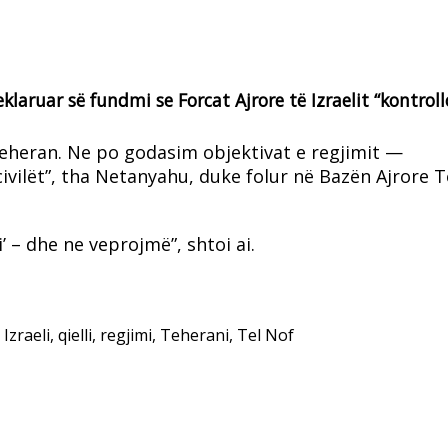
laruar së fundmi se Forcat Ajrore të Izraelit “kontroll
 Teheran. Ne po godasim objektivat e regjimit —
 civilët”, tha Netanyahu, duke folur në Bazën Ajrore T
 – dhe ne veprojmë”, shtoi ai.
,
Izraeli
,
qielli
,
regjimi
,
Teherani
,
Tel Nof