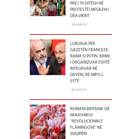
PREJ 70 DITËSH NË
PROTESTË! MESAZHI I
DEA VIERIT
by voal.ch |
LUBONJA PËR
GAZETËN FRANCEZE:
RAMA SI PUTIN. KRIMI
I ORGANIZUAR ËSHTË
INTEGRUAR NË
QEVERI, BE MBYLL
SYTË
by voal.ch |
ROMANI BRITANIK QË
PARASHIKOI
“REVOLUCIONIN E
FLAMINGOVE” NË
SHQIPËRI