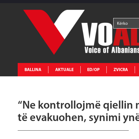
BALLINA
AKTUALE
ED/OP
ZVICRA
“Ne kontrollojmë qiellin 
të evakuohen, synimi ynë