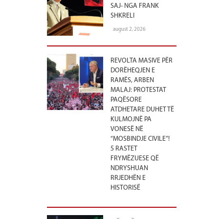
SAJ- NGA FRANK
SHKRELI
august 2, 2026
REVOLTA MASIVE PËR
DORËHEQJEN E
RAMËS, ARBEN
MALAJ: PROTESTAT
PAQËSORE
ATDHETARE DUHET TË
KULMOJNË PA
VONESË NË
“MOSBINDJE CIVILE”!
5 RASTET
FRYMËZUESE QË
NDRYSHUAN
RRJEDHËN E
HISTORISË