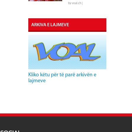
by voal.ch |
ARKIVA E LAJMEVE
Kliko këtu për të parë arkivën e
lajmeve