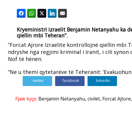
Kryeministri izraelit Benjamin Netanyahu ka dek
qiellin mbi Teheran”.
“Forcat Ajrore Izraelite kontrollojnë qiellin mbi
ndryshe nga regjimi kriminal i Iranit, i cili synon
Nof të hënën.
“Ne u themi qytetarëve të Teheranit: ‘Evakuohuni’
twitter
facebook
linkedin
Fjalë kyçe:
Benjamin Netanyahu
,
civilët
,
Forcat Ajtore