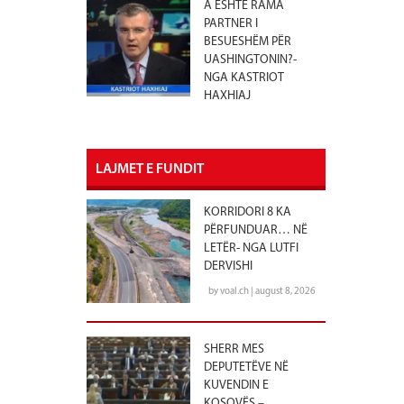
A ËSHTË RAMA
PARTNER I
BESUESHËM PËR
UASHINGTONIN?-
NGA KASTRIOT
HAXHIAJ
LAJMET E FUNDIT
KORRIDORI 8 KA
PËRFUNDUAR… NË
LETËR- NGA LUTFI
DERVISHI
by voal.ch | august 8, 2026
SHERR MES
DEPUTETËVE NË
KUVENDIN E
KOSOVËS –