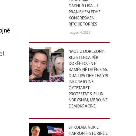
LAMTUMIRË E
DASHUR LISA – I
PRANISHËM EDHE
KONGRESMENI
RITCHIE TORRES
ojnë
august 4, 2026
“MOS U DORËZONI”-
el
REZISTENCA PËR
DORËHEQJEN E
RAMËS NË DITËN E 66,
DUA LIPA DHE LEA YPI
INKURAJOJNË
QYTETARËT:
PROTESTAT SJELLIN
NDRYSHIM, MBROJNË
DEMOKRACINË
SHKODRA NUK E
HARRON HISTORINË E