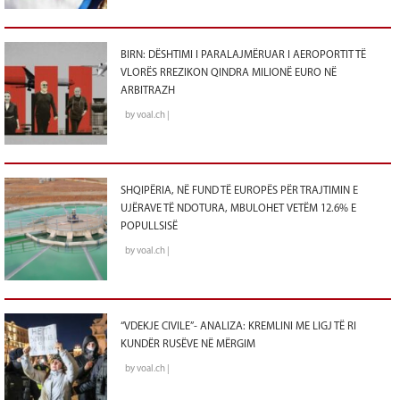
BIRN: DËSHTIMI I PARALAJMËRUAR I AEROPORTIT TË
VLORËS RREZIKON QINDRA MILIONË EURO NË
ARBITRAZH
by voal.ch |
SHQIPËRIA, NË FUND TË EUROPËS PËR TRAJTIMIN E
UJËRAVE TË NDOTURA, MBULOHET VETËM 12.6% E
POPULLSISË
by voal.ch |
“VDEKJE CIVILE”- ANALIZA: KREMLINI ME LIGJ TË RI
KUNDËR RUSËVE NË MËRGIM
by voal.ch |