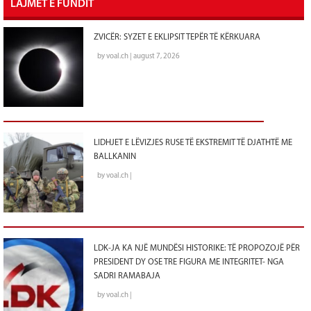
LAJMET E FUNDIT
ZVICËR: SYZET E EKLIPSIT TEPËR TË KËRKUARA
by voal.ch | august 7, 2026
LIDHJET E LËVIZJES RUSE TË EKSTREMIT TË DJATHTË ME
BALLKANIN
by voal.ch |
LDK-JA KA NJË MUNDËSI HISTORIKE: TË PROPOZOJË PËR
PRESIDENT DY OSE TRE FIGURA ME INTEGRITET- NGA
SADRI RAMABAJA
by voal.ch |