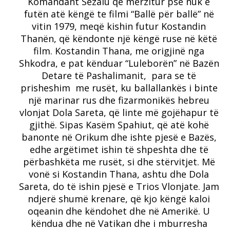
Komandant Sezaiu qe mërzitur pse nuk e
futën atë këngë te filmi “Ballë për ballë” në
vitin 1979, meqë kishin futur Kostandin
Thanën, që këndonte një këngë ruse në këtë
film. Kostandin Thana, me origjinë nga
Shkodra, e pat kënduar “Luleborën” në Bazën
Detare të Pashalimanit, para se të
prisheshim me rusët, ku ballallankës i binte
një marinar rus dhe fizarmonikës hebreu
vlonjat Dola Sareta, që linte më gojëhapur të
gjithë. Sipas Kasëm Spahiut, që atë kohë
banonte në Orikum dhe ishte pjesë e Bazës,
edhe argëtimet ishin të shpeshta dhe të
përbashkëta me rusët, si dhe stërvitjet. Më
vonë si Kostandin Thana, ashtu dhe Dola
Sareta, do të ishin pjesë e Trios Vlonjate. Jam
ndjerë shumë krenare, që kjo këngë kaloi
oqeanin dhe këndohet dhe në Amerikë. U
këndua dhe në Vatikan dhe i mburresha