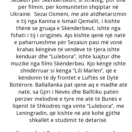
për filmin, për komunitetin shqiptar në
Ukrainë. Sezai Osmëni, me atë atdhetarizmin
e tij nga Kanina e Ismail Qemalit, i kishte
thënë se gruaja e Skënderbeut, ishte nga
fshati i tij i origjinës. Ajo kishte qenë një natë
e paharrueshme për Sezaiun pasi më vonë
krahas këngëve të vendeve të tjera ishte
kënduar dhe “Lulebora”, ishte luajtur dhe
muzikë nga filmi Skënderbeu. Kjo këngë ishte
shndërruar si kënga “Lili Marlen”, që e
këndonin të dy frontet e Luftës së Dytë
Botërore. Ballallanka pat qenë aq e madhe atë
natë, sa Gjiri i Nevës dhe Balltiku patën
përzier melodinë e tyre me atë të Bunës e
liqenit të Shkodrës nga vinte “Lulebora”, me
Leningradin, që kishte në atë kohë gjithë
shkallët e studimit të detarisë.