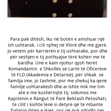
Para pak ditësh, iku në botën e amshuar një
ish ushtarak, i cili njihej në Vlorë dhe më gjerë,
jo vetëm për karrierën e tij ushtarake, por dhe
për veshjen e tij pothuajse tërë kohën me të
bardha. Unë e kam njohur qysh herët
Komandantin e Shkollës së Lartë të Oficerëve
të FLD (Akademia e Detarisë), për shkak se
familja ime, jo tashmë, por me shekuj ka qenë
familje ushtarakësh dhe ai ishte mik me tim
atë e me kushërinjtë tij, sidomos me
Kapitenin e Rangut të Parë Bektash Petoshati,
të cilit i kishte lënë si detyrë që të mbante
fjalimin ditën e ikjes, por që nuk ndodhi për