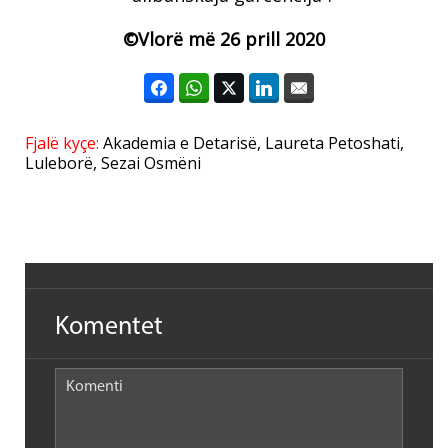
©
Vlorë më 26 prill 2020
Fjalë kyçe:
Akademia e Detarisë
,
Laureta Petoshati
,
Luleborë
,
Sezai Osmëni
Komentet