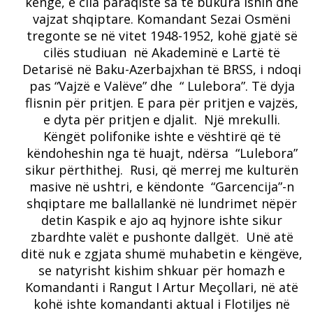
këngë, e cila paraqiste sa të bukura ishin dhe
vajzat shqiptare. Komandant Sezai Osmëni
tregonte se në vitet 1948-1952, kohë gjatë së
cilës studiuan në Akademinë e Lartë të
Detarisë në Baku-Azerbajxhan të BRSS, i ndoqi
pas “Vajzë e Valëve” dhe “ Lulebora”. Të dyja
flisnin për pritjen. E para për pritjen e vajzës,
e dyta për pritjen e djalit. Një mrekulli.
Këngët polifonike ishte e vështirë që të
këndoheshin nga të huajt, ndërsa “Lulebora”
sikur përthithej. Rusi, që merrej me kulturën
masive në ushtri, e këndonte “Garcencija”-n
shqiptare me ballallankë në lundrimet nëpër
detin Kaspik e ajo aq hyjnore ishte sikur
zbardhte valët e pushonte dallgët. Unë atë
ditë nuk e zgjata shumë muhabetin e këngëve,
se natyrisht kishim shkuar për homazh e
Komandanti i Rangut I Artur Meçollari, në atë
kohë ishte komandanti aktual i Flotiljes në