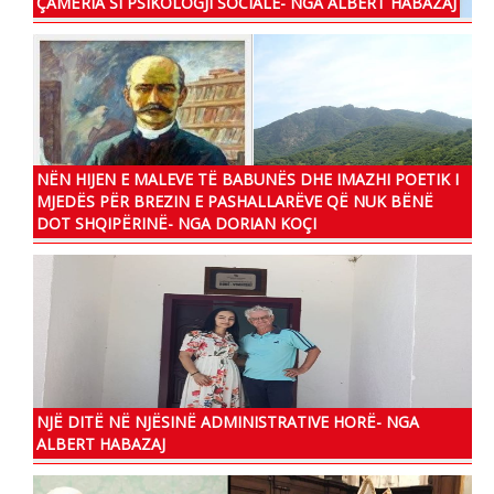
ÇAMËRIA SI PSIKOLOGJI SOCIALE- NGA ALBERT HABAZAJ
NËN HIJEN E MALEVE TË BABUNËS DHE IMAZHI POETIK I
MJEDËS PËR BREZIN E PASHALLARËVE QË NUK BËNË
DOT SHQIPËRINË- NGA DORIAN KOÇI
NJË DITË NË NJËSINË ADMINISTRATIVE HORË- NGA
ALBERT HABAZAJ