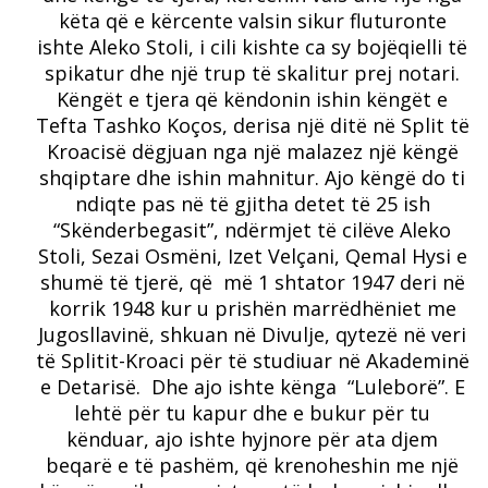
këta që e kërcente valsin sikur fluturonte
ishte Aleko Stoli, i cili kishte ca sy bojëqielli të
spikatur dhe një trup të skalitur prej notari.
Këngët e tjera që këndonin ishin këngët e
Tefta Tashko Koços, derisa një ditë në Split të
Kroacisë dëgjuan nga një malazez një këngë
shqiptare dhe ishin mahnitur. Ajo këngë do ti
ndiqte pas në të gjitha detet të 25 ish
“Skënderbegasit”, ndërmjet të cilëve Aleko
Stoli, Sezai Osmëni, Izet Velçani, Qemal Hysi e
shumë të tjerë, që më 1 shtator 1947 deri në
korrik 1948 kur u prishën marrëdhëniet me
Jugosllavinë, shkuan në Divulje, qytezë në veri
të Splitit-Kroaci për të studiuar në Akademinë
e Detarisë. Dhe ajo ishte kënga “Luleborë”. E
lehtë për tu kapur dhe e bukur për tu
kënduar, ajo ishte hyjnore për ata djem
beqarë e të pashëm, që krenoheshin me një