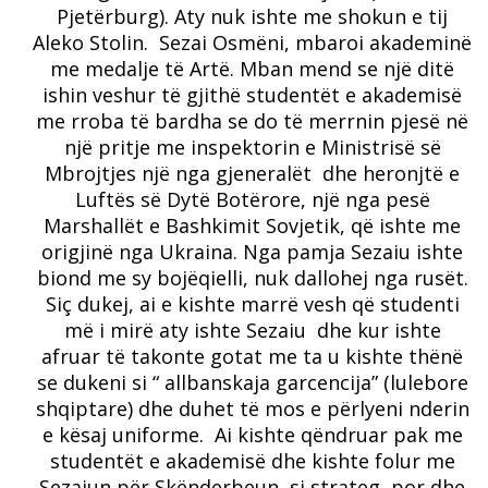
Pjetërburg). Aty nuk ishte me shokun e tij
Aleko Stolin. Sezai Osmëni, mbaroi akademinë
me medalje të Artë. Mban mend se një ditë
ishin veshur të gjithë studentët e akademisë
me rroba të bardha se do të merrnin pjesë në
një pritje me inspektorin e Ministrisë së
Mbrojtjes një nga gjeneralët dhe heronjtë e
Luftës së Dytë Botërore, një nga pesë
Marshallët e Bashkimit Sovjetik, që ishte me
origjinë nga Ukraina. Nga pamja Sezaiu ishte
biond me sy bojëqielli, nuk dallohej nga rusët.
Siç dukej, ai e kishte marrë vesh që studenti
më i mirë aty ishte Sezaiu dhe kur ishte
afruar të takonte gotat me ta u kishte thënë
se dukeni si “ allbanskaja garcencija” (lulebore
shqiptare) dhe duhet të mos e përlyeni nderin
e kësaj uniforme. Ai kishte qëndruar pak me
studentët e akademisë dhe kishte folur me
Sezaiun për Skënderbeun, si strateg, por dhe