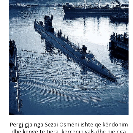
Përgjigja nga Sezai Osmëni ishte që këndonim
dhe këngë të tjera, kërcenin vals dhe një nga