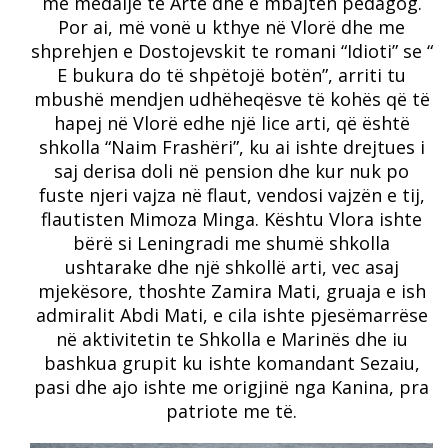
me medalje të Artë dhe e mbajtën pedagog.
Por ai, më vonë u kthye në Vlorë dhe me
shprehjen e Dostojevskit te romani “Idioti” se “
E bukura do të shpëtojë botën”, arriti tu
mbushë mendjen udhëheqësve të kohës që të
hapej në Vlorë edhe një lice arti, që është
shkolla “Naim Frashëri”, ku ai ishte drejtues i
saj derisa doli në pension dhe kur nuk po
fuste njeri vajza në flaut, vendosi vajzën e tij,
flautisten Mimoza Minga. Kështu Vlora ishte
bërë si Leningradi me shumë shkolla
ushtarake dhe një shkollë arti, vec asaj
mjekësore, thoshte Zamira Mati, gruaja e ish
admiralit Abdi Mati, e cila ishte pjesëmarrëse
në aktivitetin te Shkolla e Marinës dhe iu
bashkua grupit ku ishte komandant Sezaiu,
pasi dhe ajo ishte me origjinë nga Kanina, pra
patriote me të.