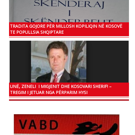
TRADITA GOJORE PËR MILLOSH KOPILIQIN NË KOSOVË
TE POPULLSIA SHQIPTARE
UNË, ZENELI I MIGJENIT DHE KOSOVARI SHERIF! –
TREGIM I JETUAR NGA PËRPARIM HYSI