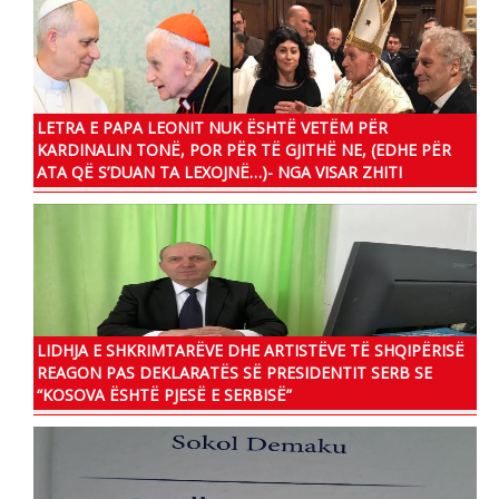
LETRA E PAPA LEONIT NUK ËSHTË VETËM PËR
KARDINALIN TONË, POR PËR TË GJITHË NE, (EDHE PËR
ATA QË S’DUAN TA LEXOJNË…)- NGA VISAR ZHITI
LIDHJA E SHKRIMTARËVE DHE ARTISTËVE TË SHQIPËRISË
REAGON PAS DEKLARATËS SË PRESIDENTIT SERB SE
“KOSOVA ËSHTË PJESË E SERBISË”