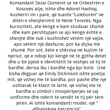
Komandant Sezai Osmënit se në Orkestrën e
Kosovës atje, ishte dhe Adorel Haxhiaj,
kushëriri im i parë, që luante “Luleborën” në
ditën e shenjtërimit të Nënë Terezës. Nga
kurioziteti, atë këngë e kam studiuar shumë
dhe kam përshtypjen se ajo këngë është e
shenjtë dhe nuk i kushtohet vetëm një vajze,
apo vetëm një dashurie, por ka diçka më
shumë. Por sot, këtë e shkrova në kujtim të
njeriut, që e ndoqi kjo këngë në të gjitha detet
dhe u bë pjesë e identitetit të veshjes së tij të
bardhë, derisa iku i bardhë nga kjo botë. Unë
kisha dëgjuar që Emily Dickinson ishte poetja
mit, që vishej me të bardha, por pashë dhe një
ushtarak të klasit të lartë, që vishej me të
bardha si simbol i mospërlyerjes së saj
uniforme dhe nderit të vendit të tij për tërë
jetën. Ai ishte komandanti model, një “
allbanskaja garcencija”.