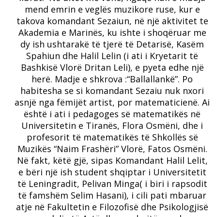
mend emrin e veglës muzikore ruse, kur e
takova komandant Sezaiun, në një aktivitet te
Akademia e Marinës, ku ishte i shoqëruar me
dy ish ushtarakë të tjerë të Detarisë, Kasëm
Spahiun dhe Halil Lelin (i ati i Kryetarit të
Bashkisë Vlorë Dritan Leli), e pyeta edhe një
herë. Madje e shkrova :“Ballallankë”. Po
habitesha se si komandant Sezaiu nuk nxori
asnjë nga fëmijët artist, por matematicienë. Ai
është i ati i pedagoges së matematikës në
Universitetin e Tiranës, Flora Osmëni, dhe i
profesorit të matematikës të Shkollës së
Muzikës “Naim Frashëri” Vlorë, Fatos Osmëni.
Në fakt, këtë gjë, sipas Komandant Halil Lelit,
e bëri një ish student shqiptar i Universitetit
të Leningradit, Pelivan Minga( i biri i rapsodit
të famshëm Selim Hasani), i cili pati mbaruar
atje në Fakultetin e Filozofisë dhe Psikologjisë