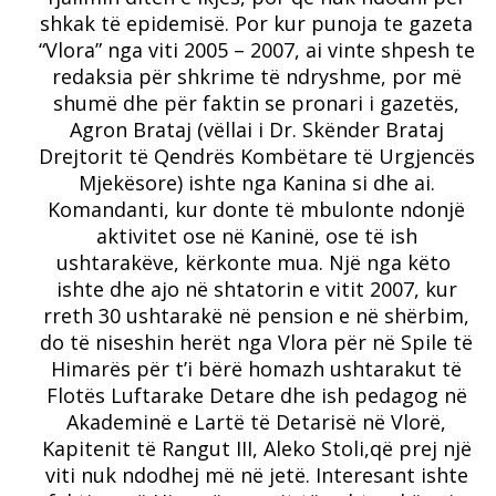
shkak të epidemisë. Por kur punoja te gazeta
“Vlora” nga viti 2005 – 2007, ai vinte shpesh te
redaksia për shkrime të ndryshme, por më
shumë dhe për faktin se pronari i gazetës,
Agron Brataj (vëllai i Dr. Skënder Brataj
Drejtorit të Qendrës Kombëtare të Urgjencës
Mjekësore) ishte nga Kanina si dhe ai.
Komandanti, kur donte të mbulonte ndonjë
aktivitet ose në Kaninë, ose të ish
ushtarakëve, kërkonte mua. Një nga këto
ishte dhe ajo në shtatorin e vitit 2007, kur
rreth 30 ushtarakë në pension e në shërbim,
do të niseshin herët nga Vlora për në Spile të
Himarës për t’i bërë homazh ushtarakut të
Flotës Luftarake Detare dhe ish pedagog në
Akademinë e Lartë të Detarisë në Vlorë,
Kapitenit të Rangut III, Aleko Stoli,që prej një
viti nuk ndodhej më në jetë. Interesant ishte