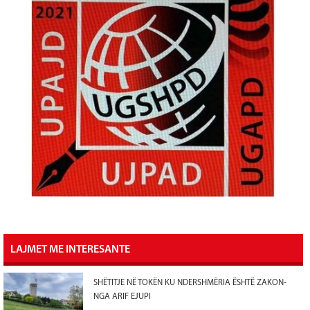
LAJMET ME INTERESANTE
SHËTITJE NË TOKËN KU NDERSHMËRIA ËSHTË ZAKON-
NGA ARIF EJUPI