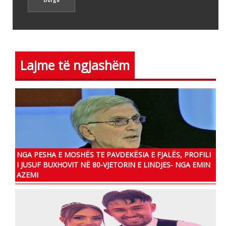
Lajme të ngjashëm
NGA PESHA E MOSHËS TE PAVDEKËSIA E FJALËS, PROFILI
I JUSUF BUXHOVIT NË 80-VJETORIN E LINDJES- NGA EMIN
AZEMI