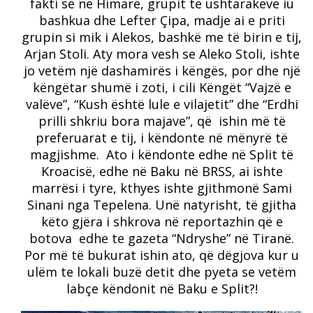
fakti se në Himarë, grupit të ushtarakëve iu
bashkua dhe Lefter Çipa, madje ai e priti
grupin si mik i Alekos, bashkë me të birin e tij,
Arjan Stoli. Aty mora vesh se Aleko Stoli, ishte
jo vetëm një dashamirës i këngës, por dhe një
këngëtar shumë i zoti, i cili Këngët “Vajzë e
valëve”, “Kush është lule e vilajetit” dhe “Erdhi
prilli shkriu bora majave”, që ishin më të
preferuarat e tij, i këndonte në mënyrë të
magjishme. Ato i këndonte edhe në Split të
Kroacisë, edhe në Baku në BRSS, ai ishte
marrësi i tyre, kthyes ishte gjithmonë Sami
Sinani nga Tepelena. Unë natyrisht, të gjitha
këto gjëra i shkrova në reportazhin që e
botova edhe te gazeta “Ndryshe” në Tiranë.
Por më të bukurat ishin ato, që dëgjova kur u
ulëm te lokali buzë detit dhe pyeta se vetëm
labçe këndonit në Baku e Split?!