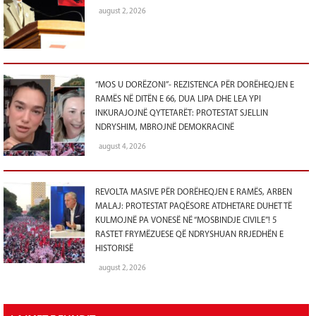
august 2, 2026
“MOS U DORËZONI”- REZISTENCA PËR DORËHEQJEN E
RAMËS NË DITËN E 66, DUA LIPA DHE LEA YPI
INKURAJOJNË QYTETARËT: PROTESTAT SJELLIN
NDRYSHIM, MBROJNË DEMOKRACINË
august 4, 2026
REVOLTA MASIVE PËR DORËHEQJEN E RAMËS, ARBEN
MALAJ: PROTESTAT PAQËSORE ATDHETARE DUHET TË
KULMOJNË PA VONESË NË “MOSBINDJE CIVILE”! 5
RASTET FRYMËZUESE QË NDRYSHUAN RRJEDHËN E
HISTORISË
august 2, 2026