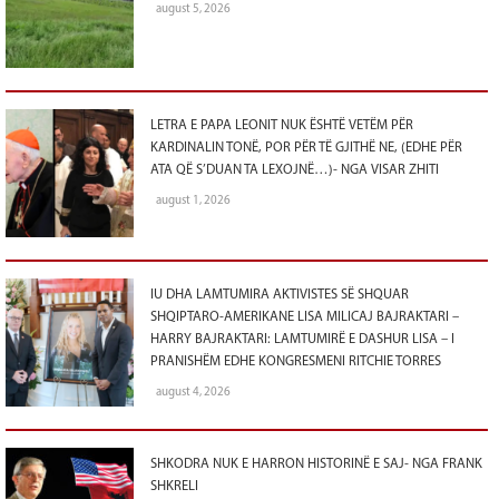
august 5, 2026
LETRA E PAPA LEONIT NUK ËSHTË VETËM PËR
KARDINALIN TONË, POR PËR TË GJITHË NE, (EDHE PËR
ATA QË S’DUAN TA LEXOJNË…)- NGA VISAR ZHITI
august 1, 2026
IU DHA LAMTUMIRA AKTIVISTES SË SHQUAR
SHQIPTARO-AMERIKANE LISA MILICAJ BAJRAKTARI –
HARRY BAJRAKTARI: LAMTUMIRË E DASHUR LISA – I
PRANISHËM EDHE KONGRESMENI RITCHIE TORRES
august 4, 2026
SHKODRA NUK E HARRON HISTORINË E SAJ- NGA FRANK
SHKRELI