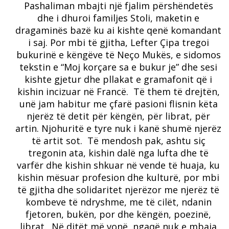
Pashaliman mbajti një fjalim përshëndetës
dhe i dhuroi familjes Stoli, maketin e
dragaminës bazë ku ai kishte qenë komandant
i saj. Por mbi të gjitha, Lefter Çipa tregoi
bukurinë e këngëve të Neço Mukës, e sidomos
tekstin e “Moj korçare sa e bukur je” dhe sesi
kishte gjetur dhe pllakat e gramafonit që i
kishin incizuar në Francë. Të them të drejtën,
unë jam habitur me çfarë pasioni flisnin këta
njerëz të detit për këngën, për librat, për
artin. Njohuritë e tyre nuk i kanë shumë njerëz
të artit sot. Të mendosh pak, ashtu siç
tregonin ata, kishin dalë nga lufta dhe të
varfër dhe kishin shkuar në vende të huaja, ku
kishin mësuar profesion dhe kulturë, por mbi
të gjitha dhe solidaritet njerëzor me njerëz të
kombeve të ndryshme, me të cilët, ndanin
fjetoren, bukën, por dhe këngën, poezinë,
librat. Në ditët më vonë, ngaqë nuk e mbaja