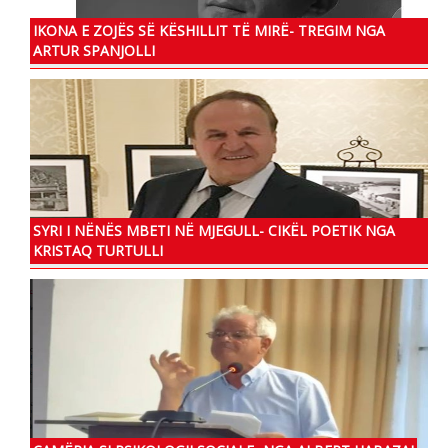
IKONA E ZOJЁS SЁ KЁSHILLIT TЁ MIRЁ- TREGIM NGA
ARTUR SPANJOLLI
SYRI I NËNËS MBETI NË MJEGULL- CIKËL POETIK NGA
KRISTAQ TURTULLI