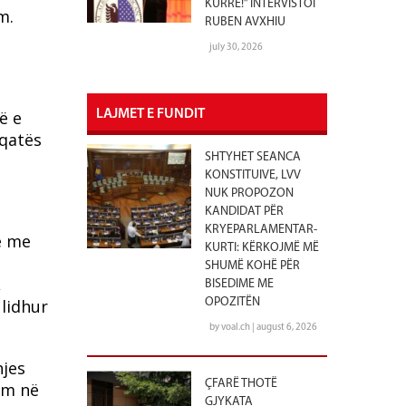
KURRË!” INTERVISTOI
m.
RUBEN AVXHIU
july 30, 2026
ë e
LAJMET E FUNDIT
oqatës
SHTYHET SEANCA
KONSTITUIVE, LVV
NUK PROPOZON
KANDIDAT PËR
KRYEPARLAMENTAR-
ë me
KURTI: KËRKOJMË MË
SHUMË KOHË PËR
,
BISEDIME ME
 lidhur
OPOZITËN
by voal.ch | august 6, 2026
hjes
ÇFARË THOTË
ëm në
GJYKATA