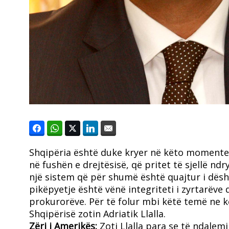
Shqipëria është duke kryer në këto momente 
në fushën e drejtësisë, që pritet të sjellë nd
një sistem që për shumë është quajtur i dë
pikëpyetje është vënë integriteti i zyrtarëve 
prokurorëve. Për të folur mbi këtë temë ne k
Shqipërisë zotin Adriatik Llalla.
Z
ëri i Amerikës:
Zoti Llalla para se të ndalemi