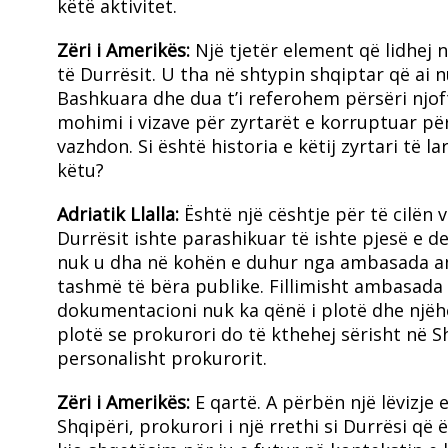
këtë aktivitet.
Zëri i Amerikës:
Një tjetër element që lidhej n
të Durrësit. U tha në shtypin shqiptar që ai n
Bashkuara dhe dua t’i referohem përsëri njof
mohimi i vizave për zyrtarët e korruptuar pë
vazhdon. Si është historia e këtij zyrtari të l
këtu?
Adriatik Llalla:
Është një cështje për të cilën v
Durrësit ishte parashikuar të ishte pjesë e de
nuk u dha në kohën e duhur nga ambasada a
tashmë të bëra publike. Fillimisht ambasada 
dokumentacioni nuk ka qënë i plotë dhe njëhe
plotë se prokurori do të kthehej sërisht në S
personalisht prokurorit.
Zëri i Amerikës:
E qartë. A përbën një lëvizje e
Shqipëri, prokurori i një rrethi si Durrësi q