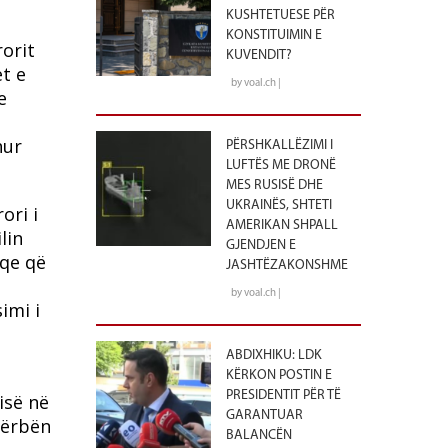
KUSHTETUESE PËR
KONSTITUIMIN E
rorit
KUVENDIT?
et e
by voal.ch |
e
hur
PËRSHKALLËZIMI I
LUFTËS ME DRONË
MES RUSISË DHE
UKRAINËS, SHTETI
ori i
AMERIKAN SHPALL
lin
GJENDJEN E
qe që
JASHTËZAKONSHME
by voal.ch |
imi i
ABDIXHIKU: LDK
KËRKON POSTIN E
PRESIDENTIT PËR TË
sisë në
GARANTUAR
përbën
BALANCËN