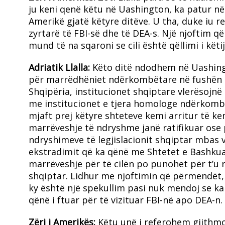
ju keni qenë këtu në Uashington, ka patur n
Amerikë gjatë këtyre ditëve. U tha, duke iu 
zyrtarë të FBI-së dhe të DEA-s. Një njoftim 
mund të na sqaroni se cili është qëllimi i kë
Adriatik Llalla:
Këto ditë ndodhem në Uashing
për marrëdhëniet ndërkombëtare në fushën p
Shqipëria, institucionet shqiptare vlerësoj
me institucionet e tjera homologe ndërkombë
mjaft prej këtyre shteteve kemi arritur të 
marrëveshje të ndryshme janë ratifikuar ose pr
ndryshimeve të legjislacionit shqiptar mbas v
ekstradimit që ka qënë me Shtetet e Bashkuar
marrëveshje për të cilën po punohet për t’u 
shqiptar. Lidhur me njoftimin që përmendët,
ky është një spekullim pasi nuk mendoj se ka
qënë i ftuar për të vizituar FBI-në apo DEA-n.
Zëri i Amerikës:
Këtu unë i referohem gjithmonë