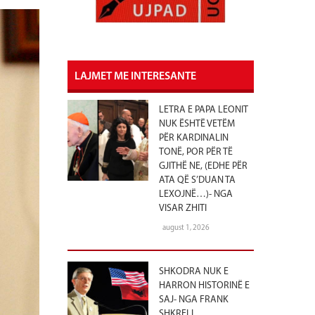
LAJMET ME INTERESANTE
LETRA E PAPA LEONIT
NUK ËSHTË VETËM
PËR KARDINALIN
TONË, POR PËR TË
GJITHË NE, (EDHE PËR
ATA QË S’DUAN TA
LEXOJNË…)- NGA
VISAR ZHITI
august 1, 2026
SHKODRA NUK E
HARRON HISTORINË E
SAJ- NGA FRANK
SHKRELI