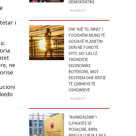
DEMOKRATIKE
të
by voal.ch |
tetar i
DW: NJË “EL NINO” I
FUQISHËM MUND TË
ic
GODASË PLANETIN
DERI NË FUND TË
oria
VITIT, DO SJELLË
ntët
TRONDITJE
re, ne
EKONOMIKE
orisë
BOTËRORE, MOT
EKSTREM DHE RRITJE
TË ÇMIMEVE TË
ucioni
USHQIMEVE
 këdo
by voal.ch |
“BUNKERIZIMI” I
GJYKATËS SË
POSAÇME, BIRN:
RREGULLORJA E RE E