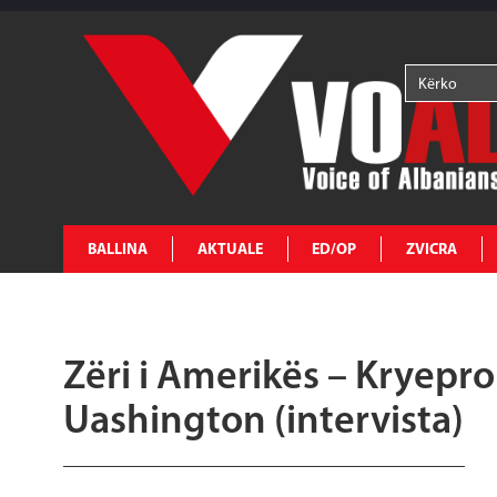
BALLINA
AKTUALE
ED/OP
ZVICRA
Zëri i Amerikës – Kryepro
Uashington (intervista)