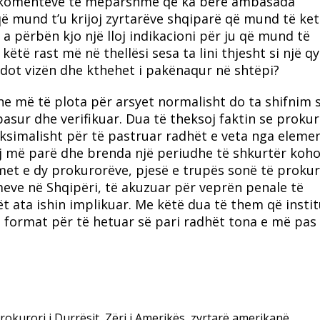
 e komenteve të mëparshme që ka bërë ambasada
ë mund t’u krijoj zyrtarëve shqiparë që mund të ke
a përbën kjo një lloj indikacioni për ju që mund të
të rast më në thellësi sesa ta lini thjesht si një qy
t vizën dhe kthehet i pakënaqur në shtëpi?
e më të plota për arsyet normalisht do ta shifnim s
asur dhe verifikuar. Dua të theksoj faktin se prokur
maksimalisht për të pastruar radhët e veta nga eleme
aj më parë dhe brenda një periudhe të shkurtër koho
imet e dy prokurorëve, pjesë e trupës sonë të prokur
eve në Shqipëri, të akuzuar për veprën penale të
ët ata ishin implikuar. Me këtë dua të them që instit
a format për të hetuar së pari radhët tona e më pas
rokurori i Durrësit
,
Zëri i Amerikës
,
zyrtarë amerikanë
,