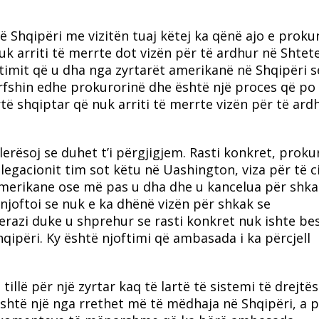
ë Shqipëri me vizitën tuaj këtej ka qënë ajo e proku
uk arriti të merrte dot vizën për të ardhur në Shtet
timit që u dha nga zyrtarët amerikanë në Shqipëri s
rfshin edhe prokurorinë dhe është një proces që po
artë shqiptar që nuk arriti të merrte vizën për të ard
lerësoj se duhet t’i përgjigjem. Rasti konkret, prokur
legacionit tim sot këtu në Uashington, viza për të ci
merikane ose më pas u dha dhe u kancelua për shka
njoftoi se nuk e ka dhënë vizën për shkak se
razi duke u shprehur se rasti konkret nuk ishte bes
hqipëri. Ky është njoftimi që ambasada i ka përcjell
 tillë për një zyrtar kaq të lartë të sistemi të drejtë
ë është një nga rrethet më të mëdhaja në Shqipëri, a 