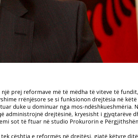
një prej reformave më të mëdha të viteve të fundit,
ryshime rrënjësore se si funksionon drejtësia në këtë
shtuar duke u dominuar nga mos-ndëshkueshmëria. 
që administrojnë drejtësinë, kryesisht i gjyqtarëve d
emi sot të ftuar në studio Prokurorin e Përgjithshë
 tek cështja e reformës në drejtësi, gjatë këtyre dit