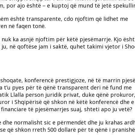
m, por ajo është – e kuptoj që mund të jetë spekulli
hëm është transparente, cdo njoftim që lidhet me
ren në faqen tonë.
 nuk ka asnjë njoftim për këtë pjesëmarrje. Kjo ësht
 ju, në qoftëse jam i saktë, quhet takimi vjetor i Sh
aj shoqate, konferencë prestigjoze, në të marrin pjes
a t’u pyes për të qënë transparent deri në fund me
atik Llalla person juridik privat, duke qënë prokuror
okuror i Shqipërisë që shkon në këtë konferencë dhe e
financiare të pjesëmarrjes suaj, shteti apo ju vetë?
e dhe normalisht sic e përmendët dhe ju krahas ard
se që shkon rreth 500 dollarë për të qënë i pranish