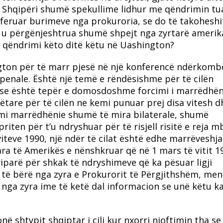
ë Shqipëri shumë spekullime lidhur me qëndrimin tu
referuar burimeve nga prokuroria, se do të takohesh
që u përgënjeshtrua shumë shpejt nga zyrtarë amerik
tij qëndrimi këto ditë këtu në Uashington?
ton për të marr pjesë në një konferencë ndërkomb
enale. Është një temë e rëndësishme për të cilën
në se është tepër e domosdoshme forcimi i marrëdhë
tare për të cilën ne kemi punuar prej disa vitesh 
kemi marrëdhënie shumë të mira bilaterale, shumë
iten për t’u ndryshuar për të risjell risitë e reja m
iteve 1990, një ndër të cilat është edhe marrëveshja
a të Amerikës e nënshkruar që në 1 mars të vitit 1
riparë për shkak të ndryshimeve që ka pësuar ligji
 të bërë nga zyra e Prokurorit të Përgjithshëm, men
 nga zyra ime të ketë dal informacion se unë këtu 
 shtypit shqiptar i cili kur nxorri njoftimin tha se