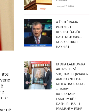
august 2, 2026
A ËSHTË RAMA
PARTNER I
BESUESHËM PËR
UASHINGTONIN?-
NGA KASTRIOT
HAXHIAJ
IU DHA LAMTUMIRA
AKTIVISTES SË
 atë
SHQUAR SHQIPTARO-
 vend,
AMERIKANE LISA
MILICAJ BAJRAKTARI
Në
– HARRY
he
BAJRAKTARI:
m të
LAMTUMIRË E
DASHUR LISA – I
ëve që
PRANISHËM EDHE