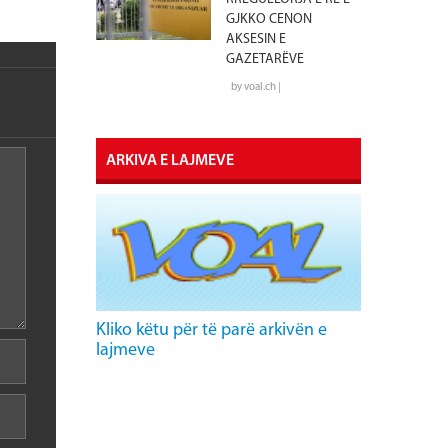
GJKKO CENON
AKSESIN E
GAZETARËVE
by voal.ch |
ARKIVA E LAJMEVE
Kliko këtu për të parë arkivën e
lajmeve