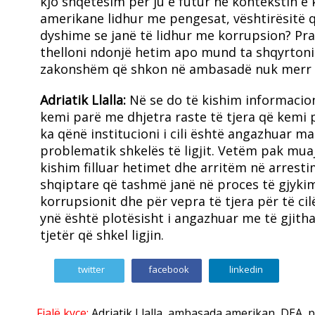
kjo shqetësim për ju e futur në kontekstin
amerikane lidhur me pengesat, vështirësitë q
dyshime se janë të lidhur me korrupsion? Pra 
thelloni ndonjë hetim apo mund ta shqyrtoni kë
zakonshëm që shkon në ambasadë nuk merr do
Adriatik Llalla:
Në se do të kishim informacion
kemi parë me dhjetra raste të tjera që kemi p
ka qënë institucioni i cili është angazhuar 
problematik shkelës të ligjit. Vetëm pak mu
kishim filluar hetimet dhe arritëm në arrest
shqiptare që tashmë janë në proces të gjykim
korrupsionit dhe për vepra të tjera për të cil
ynë është plotësisht i angazhuar me të gjith
tjetër që shkel ligjin.
twitter
facebook
linkedin
Fjalë kyçe:
Adriatik Llalla
,
ambasada amerikan
,
DEA
,
p