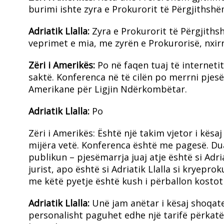
burimi ishte zyra e Prokurorit të Përgjithshë
Adriatik Llalla:
Zyra e Prokurorit të Përgjiths
veprimet e mia, me zyrën e Prokurorisë, nxir
Zëri i Amerikës:
Po në faqen tuaj të internetit
saktë. Konferenca në të cilën po merrni pjesë
Amerikane për Ligjin Ndërkombëtar.
Adriatik Llalla:
Po
Zëri i Amerikës: Është një takim vjetor i kës
mijëra vetë. Konferenca është me pagesë. Du
publikun – pjesëmarrja juaj atje është si Adri
jurist, apo është si Adriatik Llalla si kryepr
me këtë pyetje është kush i përballon kostot 
Adriatik Llalla:
Unë jam anëtar i kësaj shoqat
personalisht paguhet edhe një tarifë përkatë