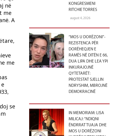
KONGRESMENI
aj në
RITCHIE TORRES
it me
anë. A
august 4, 2026
“MOS U DORËZONI”-
ëtare,
REZISTENCA PËR
DORËHEQJEN E
nieve
RAMËS NË DITËN E 66,
dhe me
DUA LIPA DHE LEA YPI
INKURAJOJNË
QYTETARËT:
bas
PROTESTAT SJELLIN
 e
NDRYSHIM, MBROJNË
933,
DEMOKRACINË
doj se
kam
IN MEMORIAM: LISA
MILICAJ: “NDIQNI
ËNDRRAT TUAJA DHE
MOS U DORËZONI