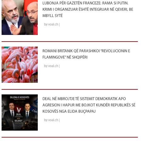
LUBONJA PËR GAZETËN FRANCEZE: RAMA SI PUTIN.
KRIMI I ORGANIZUAR ËSHTË INTEGRUAR NË QEVERI, BE
MBYLL SYTË
by voal.ch |
ROMANI BRITANIK QË PARASHIKOI “REVOLUCIONIN E
FLAMINGOVE” NË SHQIPËRI
by voal.ch |
DEAL NË MBROJTJE TË SISTEMIT DEMOKRATIK APO
AGRESION I HAPUR ME BOJKOT KUNDËR REPUBLIKËS SË
KOSOVËS NGA ELIDA BUÇPAPAJ
by voal.ch |