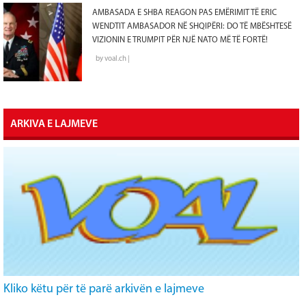
AMBASADA E SHBA REAGON PAS EMËRIMIT TË ERIC
WENDTIT AMBASADOR NË SHQIPËRI: DO TË MBËSHTESË
VIZIONIN E TRUMPIT PËR NJË NATO MË TË FORTË!
by voal.ch |
ARKIVA E LAJMEVE
Kliko këtu për të parë arkivën e lajmeve