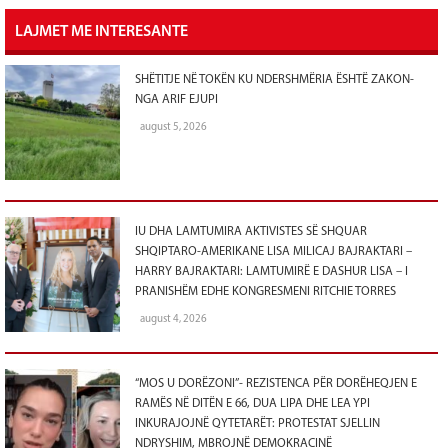
LAJMET ME INTERESANTE
SHËTITJE NË TOKËN KU NDERSHMËRIA ËSHTË ZAKON-
NGA ARIF EJUPI
august 5, 2026
IU DHA LAMTUMIRA AKTIVISTES SË SHQUAR
SHQIPTARO-AMERIKANE LISA MILICAJ BAJRAKTARI –
HARRY BAJRAKTARI: LAMTUMIRË E DASHUR LISA – I
PRANISHËM EDHE KONGRESMENI RITCHIE TORRES
august 4, 2026
“MOS U DORËZONI”- REZISTENCA PËR DORËHEQJEN E
RAMËS NË DITËN E 66, DUA LIPA DHE LEA YPI
INKURAJOJNË QYTETARËT: PROTESTAT SJELLIN
NDRYSHIM, MBROJNË DEMOKRACINË