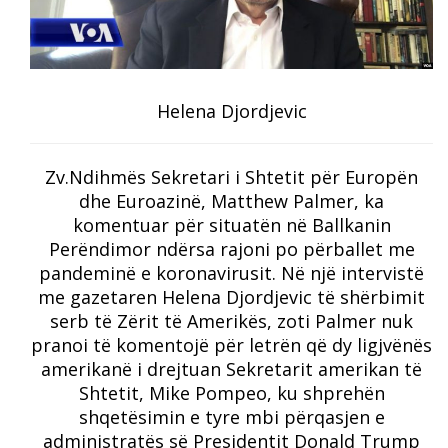
Helena Djordjevic
Zv.Ndihmës Sekretari i Shtetit për Europën
dhe Euroazinë, Matthew Palmer, ka
komentuar për situatën në Ballkanin
Perëndimor ndërsa rajoni po përballet me
pandeminë e koronavirusit. Në një intervistë
me gazetaren Helena Djordjevic të shërbimit
serb të Zërit të Amerikës, zoti Palmer nuk
pranoi të komentojë për letrën që dy ligjvënës
amerikanë i drejtuan Sekretarit amerikan të
Shtetit, Mike Pompeo, ku shprehën
shqetësimin e tyre mbi përqasjen e
administratës së Presidentit Donald Trump