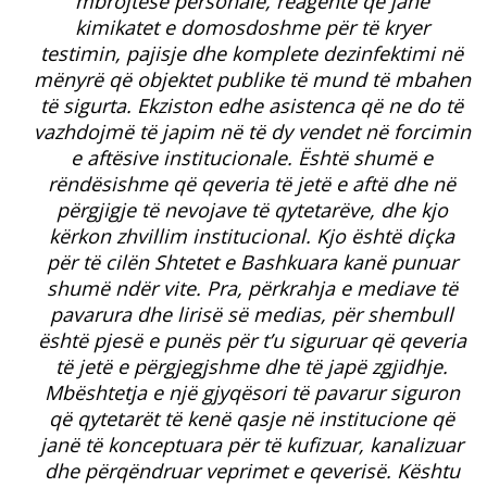
mbrojtëse personale, reagentë që janë
kimikatet e domosdoshme për të kryer
testimin, pajisje dhe komplete dezinfektimi në
mënyrë që objektet publike të mund të mbahen
të sigurta. Ekziston edhe asistenca që ne do të
vazhdojmë të japim në të dy vendet në forcimin
e aftësive institucionale. Është shumë e
rëndësishme që qeveria të jetë e aftë dhe në
përgjigje të nevojave të qytetarëve, dhe kjo
kërkon zhvillim institucional. Kjo është diçka
për të cilën Shtetet e Bashkuara kanë punuar
shumë ndër vite. Pra, përkrahja e mediave të
pavarura dhe lirisë së medias, për shembull
është pjesë e punës për t’u siguruar që qeveria
të jetë e përgjegjshme dhe të japë zgjidhje.
Mbështetja e një gjyqësori të pavarur siguron
që qytetarët të kenë qasje në institucione që
janë të konceptuara për të kufizuar, kanalizuar
dhe përqëndruar veprimet e qeverisë. Kështu