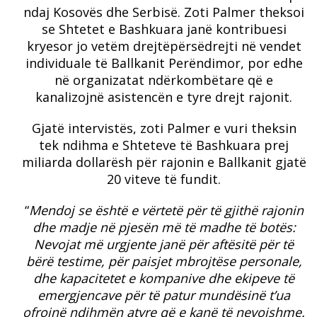
ndaj Kosovës dhe Serbisë. Zoti Palmer theksoi
se Shtetet e Bashkuara janë kontribuesi
kryesor jo vetëm drejtëpërsëdrejti në vendet
individuale të Ballkanit Perëndimor, por edhe
në organizatat ndërkombëtare që e
kanalizojnë asistencën e tyre drejt rajonit.
Gjatë intervistës, zoti Palmer e vuri theksin
tek ndihma e Shteteve të Bashkuara prej
miliarda dollarësh për rajonin e Ballkanit gjatë
20 viteve të fundit.
“
Mendoj se është e vërtetë për të gjithë rajonin
dhe madje në pjesën më të madhe të botës:
Nevojat më urgjente janë për aftësitë për të
bërë testime, për paisjet mbrojtëse personale,
dhe kapacitetet e kompanive dhe ekipeve të
emergjencave për të patur mundësinë t’ua
ofrojnë ndihmën atyre që e kanë të nevojshme.