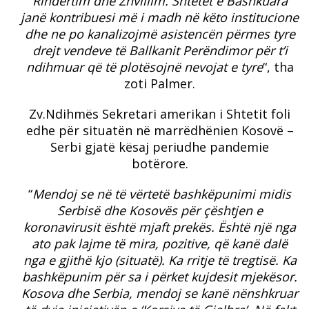
Rindërtim dhe Zhvillim. Shtetet e Bashkuara
janë kontribuesi më i madh në këto institucione
dhe ne po kanalizojmë asistencën përmes tyre
drejt vendeve të Ballkanit Perëndimor për t’i
ndihmuar që të plotësojnë nevojat e tyre
“, tha
zoti Palmer.
Zv.Ndihmës Sekretari amerikan i Shtetit foli
edhe për situatën në marrëdhënien Kosovë –
Serbi gjatë kësaj periudhe pandemie
botërore.
“
Mendoj se në të vërtetë bashkëpunimi midis
Serbisë dhe Kosovës për çështjen e
koronavirusit është mjaft prekës. Është një nga
ato pak lajme të mira, pozitive, që kanë dalë
nga e gjithë kjo (situatë). Ka rritje të tregtisë. Ka
bashkëpunim për sa i përket kujdesit mjekësor.
Kosova dhe Serbia, mendoj se kanë nënshkruar