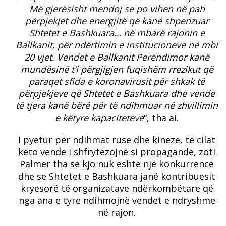
Më gjerësisht mendoj se po vihen në pah
përpjekjet dhe energjitë që kanë shpenzuar
Shtetet e Bashkuara… në mbarë rajonin e
Ballkanit, për ndërtimin e institucioneve në mbi
20 vjet. Vendet e Ballkanit Perëndimor kanë
mundësinë t’i përgjigjen fuqishëm rrezikut që
paraqet sfida e koronavirusit për shkak të
përpjekjeve që Shtetet e Bashkuara dhe vende
të tjera kanë bërë për të ndihmuar në zhvillimin
e këtyre kapaciteteve
“, tha ai.
I pyetur për ndihmat ruse dhe kineze, të cilat
këto vende i shfrytëzojnë si propagandë, zoti
Palmer tha se kjo nuk është një konkurrencë
dhe se Shtetet e Bashkuara janë kontribuesit
kryesorë të organizatave ndërkombëtare që
nga ana e tyre ndihmojnë vendet e ndryshme
në rajon.