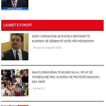
LAJMET E FUNDIT
KURTI I OFRON PDK-SË POSTIN E KRYETARIT TË
KUVENDIT NË KËMBIM TË VOTËS PËR PRESIDENTIN
by voal.ch | august 8, 2026
NGA FLORIAN BINAJ TE BLENDI SALAJ, VIP-AT QË
FRYMËZOJNË PREJ 70 DITËSH NË PROTESTË! MESAZHI I
DEA VIERIT
by voal.ch |