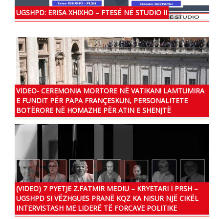
UGSHPD: ERISA XHIXHO – FTESË NË STUDIO II
VIDEO- CEREMONIA MORTORE NË VATIKAN! LAMTUMIRA
E FUNDIT PËR PAPA FRANÇESKUN, PERSONALITETE
BOTËRORE NË HOMAZHE PËR ATIN E SHENJTË
(VIDEO) 7 PYETJE Z.FATMIR MEDIU – KRYETARI I PRSH –
UGSHPD SI VËZHGUES PRANË KQZ KA NISUR NJË CIKËL
INTERVISTASH ME LIDERË TË FORCAVE POLITIKE