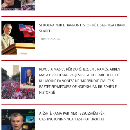
SHKODRA NUK E HARRON HISTORINË E SAJ- NGA FRANK
SHKRELI
august 2, 2026
REVOLTA MASIVE PËR DORËHEQJEN E RAMËS, ARBEN
MALAJ: PROTESTAT PAQËSORE ATDHETARE DUHET TË
KULMOJNË PA VONESË NË “MOSBINDJE CIVILE”! 5
RASTET FRYMËZUESE QË NDRYSHUAN RRJEDHËN E
HISTORISË
A ËSHTË RAMA PARTNER I BESUESHËM PËR
UASHINGTONIN?- NGA KASTRIOT HAXHIAJ