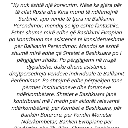
“
Ky nuk është një konkurim. Nëse ka gjëra për
të cilat Rusia dhe Kina mund të ndihmojnë
Serbinë, apo vende të tjera në Ballkanin
Perëndimor, mendoj se kjo është fantastike.
Është shumë mirë edhe që Bashkimi Evropian
po kontribuon me asistencë të konsiderueshme
për Ballkanin Perëndimor. Mendoj se është
shumë mirë edhe që Shtetet e Bashkuara po i
përgjigjen sfidës. Po përgjigjemi në rrugë
dypalëshe, duke dhënë asistencë
drejtpërsëdrejti vendeve individuale të Ballkanit
Perëndimor. Po shtojmë edhe përpjekjen tonë
përmes institucioneve dhe forumeve
ndërkombëtare. Shtetet e Bashkuara janë
kontribuesi më i madh për aktorët relevantë
ndërkombëtarë, për Kombet e Bashkuara, për
Bankën Botërore, për Fondin Monetar
Ndërkombëtar, Bankën Evropiane për