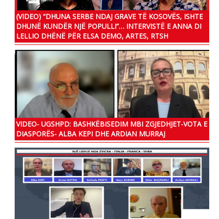
(VIDEO) “DHUNA SERBE NDAJ GRAVE TË KOSOVËS, ISHTE
DHUNË KUNDËR NJË POPULLI”… INTERVISTË E ANNA DI
LELLIO DHËNË PËR ELSA DEMO, ARTES, RTSH
VIDEO- UGSHPD: BASHKËBISEDIM MBI ZGJEDHJET-VOTA E
DIASPORËS- ALBA KEPI DHE ARDIAN MURRAJ