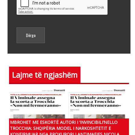
Lajme të ngjashëm
MBROHET ME ESKORTË AUTORI I ‘INVINCIBILI’NELLO
TROCCHIA: SHQIPËRIA MODEL I NARKOSHTETIT E
KONFIRMUAR NGA PROKURORI I ANTIMAFIES NICOLA