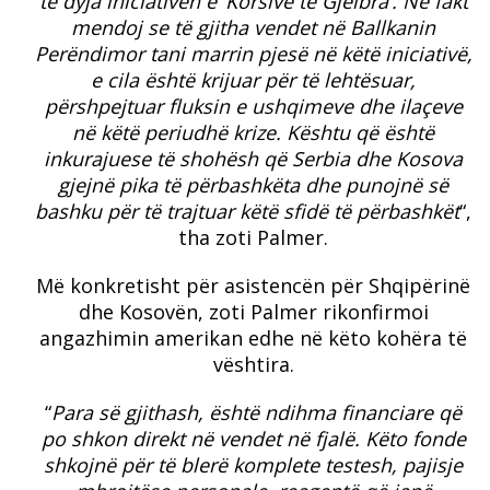
të dyja iniciativën e ‘Korsive të Gjelbra’. Në fakt
mendoj se të gjitha vendet në Ballkanin
Perëndimor tani marrin pjesë në këtë iniciativë,
e cila është krijuar për të lehtësuar,
përshpejtuar fluksin e ushqimeve dhe ilaçeve
në këtë periudhë krize. Kështu që është
inkurajuese të shohësh që Serbia dhe Kosova
gjejnë pika të përbashkëta dhe punojnë së
bashku për të trajtuar këtë sfidë të përbashkët
“,
tha zoti Palmer.
Më konkretisht për asistencën për Shqipërinë
dhe Kosovën, zoti Palmer rikonfirmoi
angazhimin amerikan edhe në këto kohëra të
vështira.
“
Para së gjithash, është ndihma financiare që
po shkon direkt në vendet në fjalë. Këto fonde
shkojnë për të blerë komplete testesh, pajisje