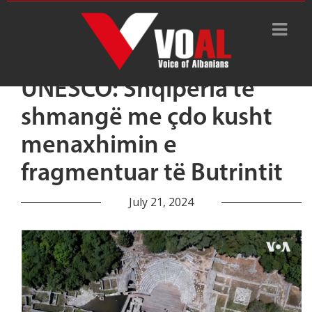
UNESCO: Shqipëria të
shmangë me çdo kusht
menaxhimin e
fragmentuar të Butrintit
July 21, 2024