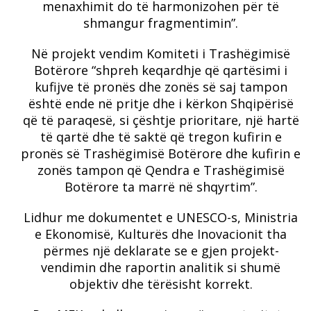
menaxhimit do të harmonizohen për të
shmangur fragmentimin”.
Në projekt vendim Komiteti i Trashëgimisë
Botërore “shpreh keqardhje që qartësimi i
kufijve të pronës dhe zonës së saj tampon
është ende në pritje dhe i kërkon Shqipërisë
që të paraqesë, si çështje prioritare, një hartë
të qartë dhe të saktë që tregon kufirin e
pronës së Trashëgimisë Botërore dhe kufirin e
zonës tampon që Qendra e Trashëgimisë
Botërore ta marrë në shqyrtim”.
Lidhur me dokumentet e UNESCO-s, Ministria
e Ekonomisë, Kulturës dhe Inovacionit tha
përmes një deklarate se e gjen projekt-
vendimin dhe raportin analitik si shumë
objektiv dhe tërësisht korrekt.