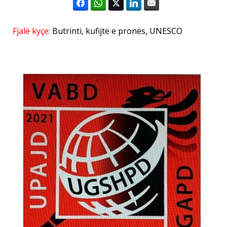
Fjalë kyçe:
Butrinti
,
kufijtë e pronës
,
UNESCO