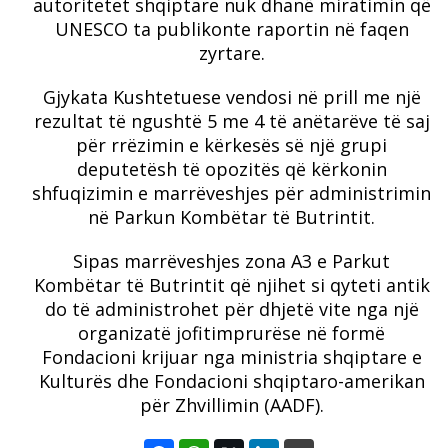
autoritetet shqiptare nuk dhanë miratimin që
UNESCO ta publikonte raportin në faqen
zyrtare.
Gjykata Kushtetuese vendosi në prill me një
rezultat të ngushtë 5 me 4 të anëtarëve të saj
për rrëzimin e kërkesës së një grupi
deputetësh të opozitës që kërkonin
shfuqizimin e marrëveshjes për administrimin
në Parkun Kombëtar të Butrintit.
Sipas marrëveshjes zona A3 e Parkut
Kombëtar të Butrintit që njihet si qyteti antik
do të administrohet për dhjetë vite nga një
organizatë jofitimprurëse në formë
Fondacioni krijuar nga ministria shqiptare e
Kulturës dhe Fondacioni shqiptaro-amerikan
për Zhvillimin (AADF).