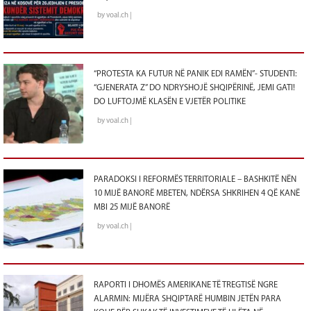
by voal.ch |
“PROTESTA KA FUTUR NË PANIK EDI RAMËN”- STUDENTI:
“GJENERATA Z” DO NDRYSHOJË SHQIPËRINË, JEMI GATI!
DO LUFTOJMË KLASËN E VJETËR POLITIKE
by voal.ch |
PARADOKSI I REFORMËS TERRITORIALE – BASHKITË NËN
10 MIJË BANORË MBETEN, NDËRSA SHKRIHEN 4 QË KANË
MBI 25 MIJË BANORË
by voal.ch |
RAPORTI I DHOMËS AMERIKANE TË TREGTISË NGRE
ALARMIN: MIJËRA SHQIPTARË HUMBIN JETËN PARA