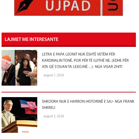
LAJMET ME INTERESANTE
LETRA E PAPA LEONIT NUK ËSHTË VETËM PËR
KARDINALIN TONË, POR PËR TË GJITHË NE, (EDHE PËR
ATA QË S’DUAN TA LEXOJNË…)- NGA VISAR ZHITI
august 1, 2026
SHKODRA NUK E HARRON HISTORINË E SAJ- NGA FRANK
SHKRELI
august 2, 2026