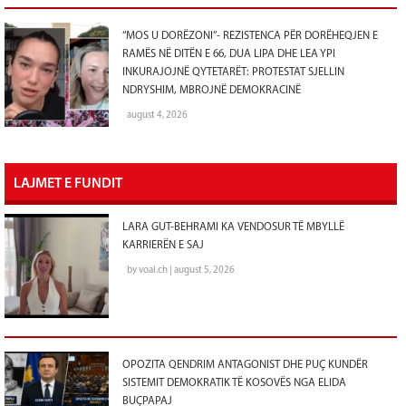
“MOS U DORËZONI”- REZISTENCA PËR DORËHEQJEN E
RAMËS NË DITËN E 66, DUA LIPA DHE LEA YPI
INKURAJOJNË QYTETARËT: PROTESTAT SJELLIN
NDRYSHIM, MBROJNË DEMOKRACINË
august 4, 2026
LAJMET E FUNDIT
LARA GUT-BEHRAMI KA VENDOSUR TË MBYLLË
KARRIERËN E SAJ
by voal.ch | august 5, 2026
OPOZITA QENDRIM ANTAGONIST DHE PUÇ KUNDËR
SISTEMIT DEMOKRATIK TË KOSOVËS NGA ELIDA
BUÇPAPAJ