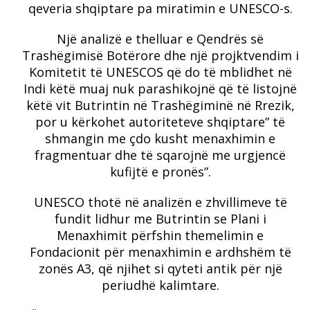
qeveria shqiptare pa miratimin e UNESCO-s.
Një analizë e thelluar e Qendrës së
Trashëgimisë Botërore dhe një projktvendim i
Komitetit të UNESCOS që do të mblidhet në
Indi këtë muaj nuk parashikojnë që të listojnë
këtë vit Butrintin në Trashëgiminë në Rrezik,
por u kërkohet autoriteteve shqiptare” të
shmangin me çdo kusht menaxhimin e
fragmentuar dhe të sqarojnë me urgjencë
kufijtë e pronës”.
UNESCO thotë në analizën e zhvillimeve të
fundit lidhur me Butrintin se Plani i
Menaxhimit përfshin themelimin e
Fondacionit për menaxhimin e ardhshëm të
zonës A3, që njihet si qyteti antik për një
periudhë kalimtare.