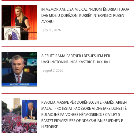
IN MEMORIAM: LISA MILICAJ: “NDIQNI ËNDRRAT TUAJA
DHE MOS U DORËZONI KURRË!” INTERVISTOI RUBEN
AVXHIU
july 30, 2026
A ËSHTË RAMA PARTNER I BESUESHËM PËR
UASHINGTONIN?- NGA KASTRIOT HAXHIAJ
august 2, 2026
REVOLTA MASIVE PËR DORËHEQJEN E RAMËS, ARBEN
MALAJ: PROTESTAT PAQËSORE ATDHETARE DUHET TË
KULMOJNË PA VONESË NË “MOSBINDJE CIVILE”! 5
RASTET FRYMËZUESE QË NDRYSHUAN RRJEDHËN E
HISTORISË