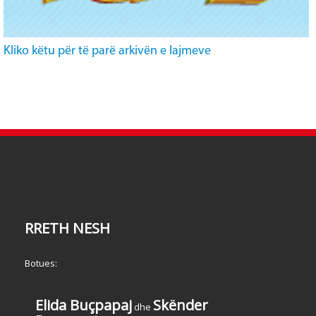
Kliko këtu për të parë arkivën e lajmeve
RRETH NESH
Botues:
Elida Buçpapaj
Skënder
dhe