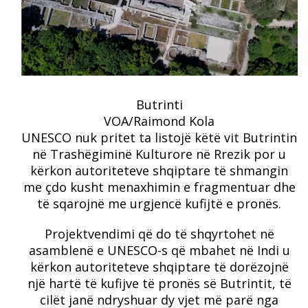
Butrinti
VOA/Raimond Kola
UNESCO nuk pritet ta listojë këtë vit Butrintin
në Trashëgiminë Kulturore në Rrezik por u
kërkon autoriteteve shqiptare të shmangin
me çdo kusht menaxhimin e fragmentuar dhe
të sqarojnë me urgjencë kufijtë e pronës.
Projektvendimi që do të shqyrtohet në
asamblenë e UNESCO-s që mbahet në Indi u
kërkon autoriteteve shqiptare të dorëzojnë
një hartë të kufijve të pronës së Butrintit, të
cilët janë ndryshuar dy vjet më parë nga