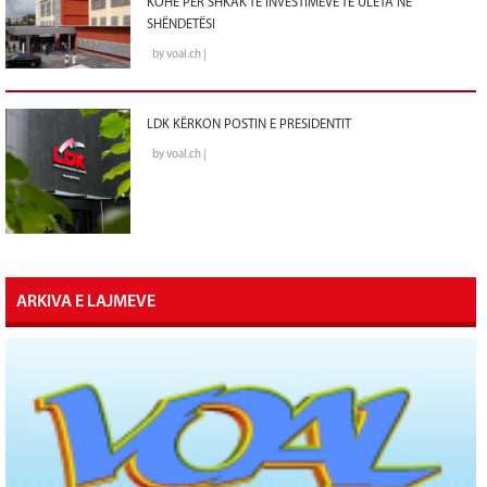
KOHE PËR SHKAK TË INVESTIMEVE TË ULËTA NË
SHËNDETËSI
by voal.ch |
LDK KËRKON POSTIN E PRESIDENTIT
by voal.ch |
ARKIVA E LAJMEVE