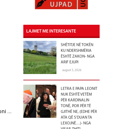
LAJMET ME INTERESANTE
SHËTITJE NË TOKËN
KU NDERSHMËRIA
ËSHTË ZAKON- NGA
ARIF EJUPI
august 5, 2026
LETRA E PAPA LEONIT
NUK ËSHTË VETËM
PËR KARDINALIN
TONË, POR PËR TË
oni …
GJITHË NE, (EDHE PËR
ATA QË S’DUAN TA
LEXOJNË…)- NGA