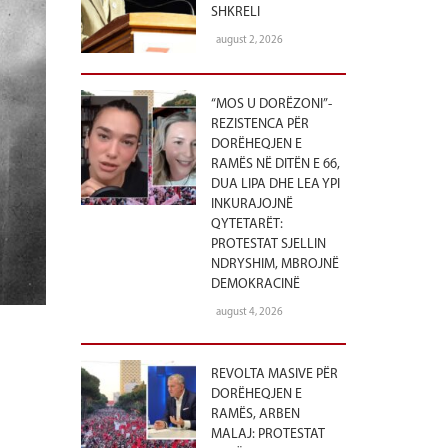
SHKRELI
august 2, 2026
“MOS U DORËZONI”-
REZISTENCA PËR
DORËHEQJEN E
RAMËS NË DITËN E 66,
DUA LIPA DHE LEA YPI
INKURAJOJNË
QYTETARËT:
PROTESTAT SJELLIN
NDRYSHIM, MBROJNË
DEMOKRACINË
august 4, 2026
REVOLTA MASIVE PËR
DORËHEQJEN E
RAMËS, ARBEN
MALAJ: PROTESTAT