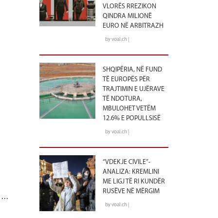
VLORËS RREZIKON
QINDRA MILIONË
EURO NË ARBITRAZH
by voal.ch |
SHQIPËRIA, NË FUND
TË EUROPËS PËR
TRAJTIMIN E UJËRAVE
TË NDOTURA,
MBULOHET VETËM
12.6% E POPULLSISË
by voal.ch |
“VDEKJE CIVILE”-
ANALIZA: KREMLINI
ME LIGJ TË RI KUNDËR
RUSËVE NË MËRGIM
 …
by voal.ch |