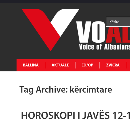
BALLINA
AKTUALE
ED/OP
ZVICRA
Tag Archive: kërcimtare
HOROSKOPI I JAVËS 12-