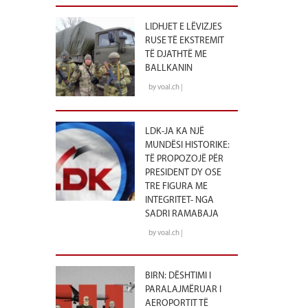
LIDHJET E LËVIZJES
RUSE TË EKSTREMIT
TË DJATHTË ME
BALLKANIN
by voal.ch |
LDK-JA KA NJË
MUNDËSI HISTORIKE:
TË PROPOZOJË PËR
PRESIDENT DY OSE
TRE FIGURA ME
INTEGRITET- NGA
SADRI RAMABAJA
by voal.ch |
BIRN: DËSHTIMI I
PARALAJMËRUAR I
AEROPORTIT TË