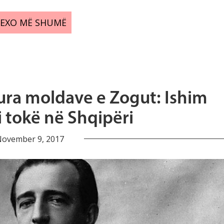
LEXO MË SHUMË
hura moldave e Zogut: Ishim
i tokë në Shqipëri
ovember 9, 2017