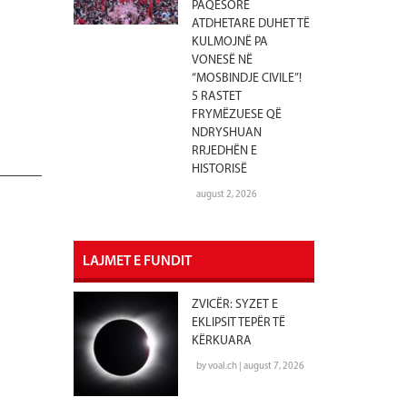
PAQËSORE
ATDHETARE DUHET TË
KULMOJNË PA
VONESË NË
“MOSBINDJE CIVILE”!
5 RASTET
FRYMËZUESE QË
NDRYSHUAN
RRJEDHËN E
HISTORISË
august 2, 2026
LAJMET E FUNDIT
ZVICËR: SYZET E
EKLIPSIT TEPËR TË
KËRKUARA
by voal.ch | august 7, 2026