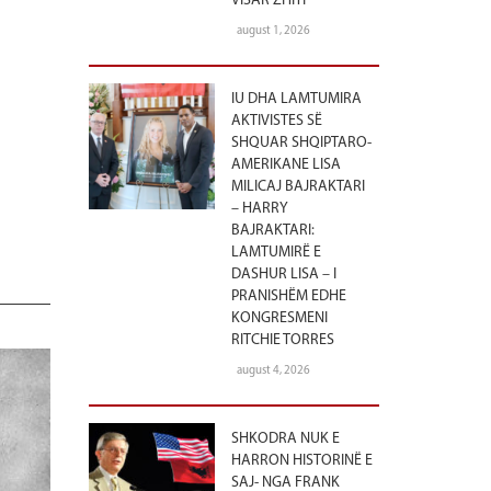
VISAR ZHITI
august 1, 2026
IU DHA LAMTUMIRA
AKTIVISTES SË
SHQUAR SHQIPTARO-
AMERIKANE LISA
MILICAJ BAJRAKTARI
– HARRY
BAJRAKTARI:
LAMTUMIRË E
DASHUR LISA – I
PRANISHËM EDHE
KONGRESMENI
RITCHIE TORRES
august 4, 2026
SHKODRA NUK E
HARRON HISTORINË E
SAJ- NGA FRANK