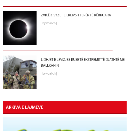
ZVICËR: SYZET E EKLIPSIT TEPËR TË KËRKUARA
by voal.ch |
LIDHJET E LËVIZJES RUSE TË EKSTREMIT TË DJATHTË ME
BALLKANIN
by voal.ch |
ARKIVA E LAJMEVE