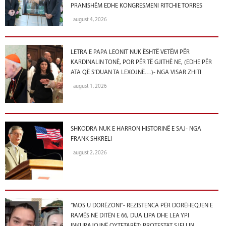
PRANISHËM EDHE KONGRESMENI RITCHIE TORRES
august 4, 2026
LETRA E PAPA LEONIT NUK ËSHTË VETËM PËR
KARDINALIN TONË, POR PËR TË GJITHË NE, (EDHE PËR
ATA QË S’DUAN TA LEXOJNË…)- NGA VISAR ZHITI
august 1, 2026
SHKODRA NUK E HARRON HISTORINË E SAJ- NGA
FRANK SHKRELI
august 2, 2026
“MOS U DORËZONI”- REZISTENCA PËR DORËHEQJEN E
RAMËS NË DITËN E 66, DUA LIPA DHE LEA YPI
INKURAJOJNË QYTETARËT: PROTESTAT SJELLIN