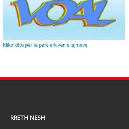
Kliko këtu për të parë arkivën e lajmeve
RRETH NESH