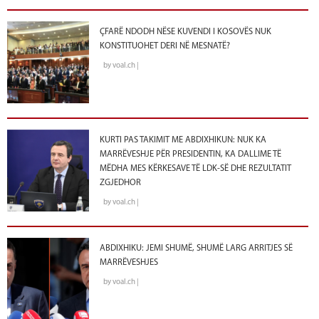
ÇFARË NDODH NËSE KUVENDI I KOSOVËS NUK
KONSTITUOHET DERI NË MESNATË?
by voal.ch |
KURTI PAS TAKIMIT ME ABDIXHIKUN: NUK KA
MARRËVESHJE PËR PRESIDENTIN, KA DALLIME TË
MËDHA MES KËRKESAVE TË LDK-SË DHE REZULTATIT
ZGJEDHOR
by voal.ch |
ABDIXHIKU: JEMI SHUMË, SHUMË LARG ARRITJES SË
MARRËVESHJES
by voal.ch |