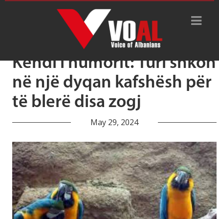
Tag Archive: kafaze
Këndi i humorit: Turi shkon
në një dyqan kafshësh për
të blerë disa zogj
May 29, 2024