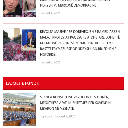
NDRYSHIM, MBROJNË DEMOKRACINË
august 4, 2026
REVOLTA MASIVE PËR DORËHEQJEN E RAMËS, ARBEN
MALAJ: PROTESTAT PAQËSORE ATDHETARE DUHET TË
KULMOJNË PA VONESË NË “MOSBINDJE CIVILE”! 5
RASTET FRYMËZUESE QË NDRYSHUAN RRJEDHËN E
HISTORISË
august 2, 2026
LAJMET E FUNDIT
SEANCA KONSTITUIVE VAZHDON TË SHTUNËN,
MEGJITHËSE AFATI KUSHTETUES PËR KUVENDIN
MBARON NË MESNATË
by voal.ch | august 7, 2026